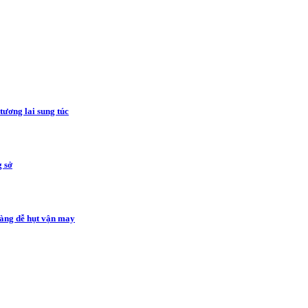
tương lai sung túc
g sở
càng dễ hụt vận may