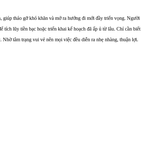
nh, giúp tháo gỡ khó khăn và mở ra hướng đi mới đầy triển vọng. Người 
để tích lũy tiền bạc hoặc triển khai kế hoạch đã ấp ủ từ lâu. Chỉ cần biế
. Nhờ tâm trạng vui vẻ nên mọi việc đều diễn ra nhẹ nhàng, thuận lợi.