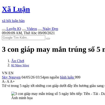
Xã Luận
xã hội luận bàn
Luyện IQ
Videos
Ngày Đẹp
09:09:09 AM, Thứ Abc 09/09/2021
3 con giáp may mắn trúng số 5 ng
Ăn Chơi
Kĩ Năng Sống
VN
EN
Sky Nguyen
04/05/26 03:54pm
nguồn
bình luận
999
A-
A
A+
Tử vi trong 5 ngày tới những con giáp dưới đây lên hương giàu sang 
Ảnh minh họa