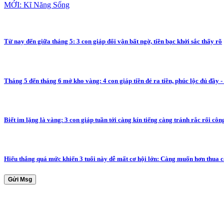
MỚI: Kĩ Năng Sống
Từ nay đến giữa tháng 5: 3 con giáp đổi vận bất ngờ, tiền bạc khởi sắc thấy rõ
Tháng 5 đến tháng 6 mở kho vàng: 4 con giáp tiền đẻ ra tiền, phúc lộc đủ đầy - 
Biết im lặng là vàng: 3 con giáp tuần tới càng kín tiếng càng tránh rắc rối côn
Hiếu thắng quá mức khiến 3 tuổi này dễ mất cơ hội lớn: Càng muốn hơn thua 
Gửi Msg