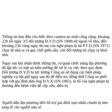
Thông tin ban đầu cho biết, theo camera an ninh công cộng, khoảng
22h tối ngày 3/5 đối tượng Đ.V.D (SN 1998) từ ngoài về nhà, đến
khoảng 23h cùng ngày thì mẹ của nghi phạm là bà P.T.D (SN 1971)
chạy từ nhà ra và gục chết giữa sân, còn đối tượng bỏ chạy ra khỏi
nhà.
Ngay sau khi nhận được thông tin, cơ quan chức năng địa phương
đã lập tức có mặt tại hiện trường để xử lý vụ việc theo quy định.
Đối tượng Đ.V.D bị lực lượng Công an sử dụng các biện pháp
nghiệp vụ bắt giữ ngay sau đó để điều tra, đồng thời Công an phối
hợp với gia đình đưa ông Đ.V.X (SN 1965), là bố của nghi phạm bị
thương đến bệnh viện để cấp cứu, điều trị.
Người dân địa phương đến hỗ trợ gia đình nạn nhân chuẩn bị làm
tang lễ cho người xấu số