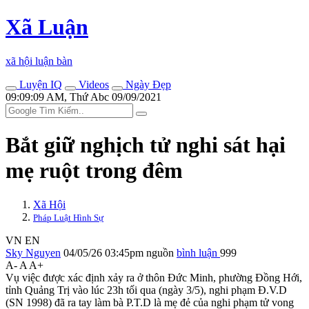
Xã Luận
xã hội luận bàn
Luyện IQ
Videos
Ngày Đẹp
09:09:09 AM, Thứ Abc 09/09/2021
Bắt giữ nghịch tử nghi sát hại
mẹ ruột trong đêm
Xã Hội
Pháp Luật Hình Sự
VN
EN
Sky Nguyen
04/05/26 03:45pm
nguồn
bình luận
999
A-
A
A+
Vụ việc được xác định xảy ra ở thôn Đức Minh, phường Đồng Hới,
tỉnh Quảng Trị vào lúc 23h tối qua (ngày 3/5), nghi phạm Đ.V.D
(SN 1998) đã ra tay làm bà P.T.D là mẹ đẻ của nghi phạm t‌ử von‌g