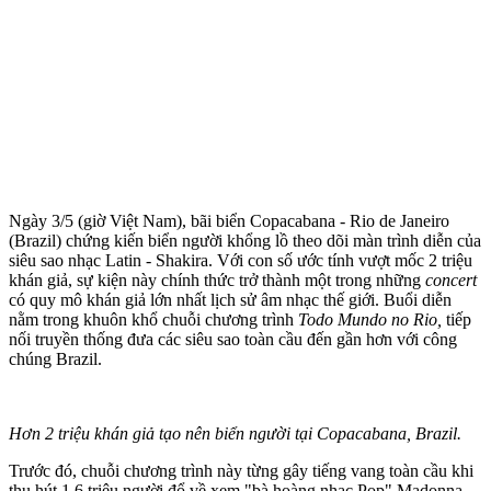
Ngày 3/5 (giờ Việt Nam), bãi biển Copacabana - Rio de Janeiro
(Brazil) chứng kiến biển người khổng lồ theo dõi màn trình diễn của
siêu sao nhạc Latin - Shakira. Với con số ước tính vượt mốc 2 triệu
khán giả, sự kiện này chính thức trở thành một trong những
concert
có quy mô khán giả lớn nhất lịch sử âm nhạc thế giới. Buổi diễn
nằm trong khuôn khổ chuỗi chương trình
Todo Mundo no Rio,
tiếp
nối truyền thống đưa các siêu sao toàn cầu đến gần hơn với công
chúng Brazil.
Hơn 2 triệu khán giả tạo nên biển người tại Copacabana, Brazil.
Trước đó, chuỗi chương trình này từng gây tiếng vang toàn cầu khi
thu hút 1,6 triệu người đổ về xem "bà hoàng nhạc Pop" Madonna