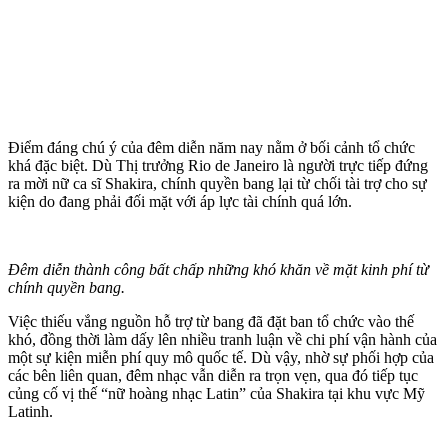
Điểm đáng chú ý của đêm diễn năm nay nằm ở bối cảnh tổ chức
khá đặc biệt. Dù Thị trưởng Rio de Janeiro là người trực tiếp đứng
ra mời nữ ca sĩ Shakira, chính quyền bang lại từ chối tài trợ cho sự
kiện do đang phải đối mặt với áp lực tài chính quá lớn.
Đêm diễn thành công bất chấp những khó khăn về mặt kinh phí từ
chính quyền bang.
Việc thiếu vắng nguồn hỗ trợ từ bang đã đặt ban tổ chức vào thế
khó, đồng thời làm dấy lên nhiều tranh luận về chi phí vận hành của
một sự kiện miễn phí quy mô quốc tế. Dù vậy, nhờ sự phối hợp của
các bên liên quan, đêm nhạc vẫn diễn ra trọn vẹn, qua đó tiếp tục
củng cố vị thế “nữ hoàng nhạc Latin” của Shakira tại khu vực Mỹ
Latinh.