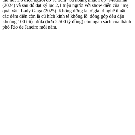
(2024) và sau đó đạt kỷ lục 2,1 triệu người với show diễn của "mẹ
quái vật" Lady Gaga (2025). Không dừng lại ở giá trị nghệ thuật,
các đêm diễn còn là cú hích kinh tế khổng lồ, đóng góp đều đặn
khoảng 100 triệu đôla (hơn 2.500 tỷ đồng) cho ngân sách của thành
phố Rio de Janeiro mỗi năm.