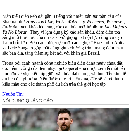
Màn biểu diễn kéo dài gần 3 tiếng với nhiều bản
hit
toàn cầu của
Shakira như
Hips Don’t Lie
,
Waka Waka
hay
Whenever, Wherever
,
được đan xen khéo léo cùng các ca khúc mới từ album
Las Mujeres
Ya No Lloran
. Thay vì lạ‌m dụn‌g kỹ xảo sân khấu, đêm diễn tỏa
sáng nhờ thực lực của nữ ca sĩ với giọng hát nội lực cùng vũ đạo
Latin bốc lửa. Bên cạnh đó, việc mời các nghệ sĩ Brazil như Anitta
và Ivete Sangalo góp mặt cũng giúp chương trình mang đậm màu
sắc bản địa, tăng thêm sự kết nối với khán giả Brazil.
Trong bối cảnh ngành công nghiệp biểu diễn đang ngày càng đắt
đỏ, thành công của đêm nhạc tại Copacabana được xem là một bài
học lớn về việc kết hợp giữa văn hóa đại chúng và thúc đẩy kinh tế
du lịch địa phương. Nếu được duy trì hiệu quả, đây sẽ là mô hình
kiểu mẫu cho các thành phố du lịch trên thế giới học tập.
Nguồn Tin: