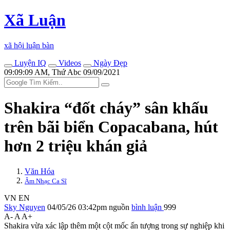
Xã Luận
xã hội luận bàn
Luyện IQ
Videos
Ngày Đẹp
09:09:09 AM, Thứ Abc 09/09/2021
Shakira “đốt cháy” sân khấu
trên bãi biển Copacabana, hút
hơn 2 triệu khán giả
Văn Hóa
Âm Nhạc Ca Sĩ
VN
EN
Sky Nguyen
04/05/26 03:42pm
nguồn
bình luận
999
A-
A
A+
Shakira vừa xác lập thêm một cột mốc ấn tượng trong sự nghiệp khi