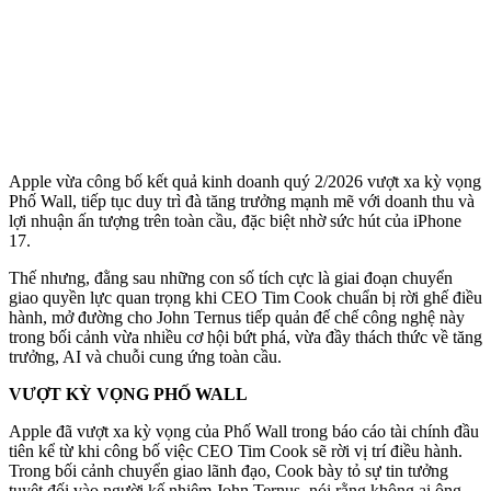
Apple vừa công bố kết quả kinh doanh quý 2/2026 vượt xa kỳ vọng
Phố Wall, tiếp tục duy trì đà tăng trưởng mạnh mẽ với doanh thu và
lợi nhuận ấn tượng trên toàn cầu, đặc biệt nhờ sức hút của iPhone
17.
Thế nhưng, đằng sau những con số tích cực là giai đoạn chuyển
giao quyền lực quan trọng khi CEO Tim Cook chuẩn bị rời ghế điều
hành, mở đường cho John Ternus tiếp quản đế chế công nghệ này
trong bối cảnh vừa nhiều cơ hội bứt phá, vừa đầy thách thức về tăng
trưởng, AI và chuỗi cung ứng toàn cầu.
VƯỢT KỲ VỌNG PHỐ WALL
Apple đã vượt xa kỳ vọng của Phố Wall trong báo cáo tài chính đầu
tiên kể từ khi công bố việc CEO Tim Cook sẽ rời vị trí điều hành.
Trong bối cảnh chuyển giao lãnh đạo, Cook bày tỏ sự tin tưởng
tuyệt đối vào người kế nhiệm John Ternus, nói rằng không ai ông