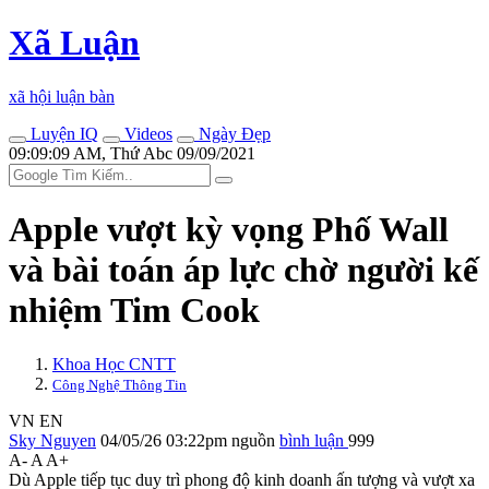
Xã Luận
xã hội luận bàn
Luyện IQ
Videos
Ngày Đẹp
09:09:09 AM, Thứ Abc 09/09/2021
Apple vượt kỳ vọng Phố Wall
và bài toán áp lực chờ người kế
nhiệm Tim Cook
Khoa Học CNTT
Công Nghệ Thông Tin
VN
EN
Sky Nguyen
04/05/26 03:22pm
nguồn
bình luận
999
A-
A
A+
Dù Apple tiếp tục duy trì phong độ kinh doanh ấn tượng và vượt xa