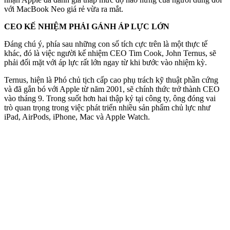
với MacBook Neo giá rẻ vừa ra mắt.
CEO KẾ NHIỆM PHẢI GÁNH ÁP LỰC LỚN
Đáng chú ý, phía sau những con số tích cực trên là một thực tế
khác, đó là việc người kế nhiệm CEO Tim Cook, John Ternus, sẽ
phải đối mặt với áp lực rất lớn ngay từ khi bước vào nhiệm kỳ.
Ternus, hiện là Phó chủ tịch cấp cao phụ trách kỹ thuật phần cứng
và đã gắn bó với Apple từ năm 2001, sẽ chính thức trở thành CEO
vào tháng 9. Trong suốt hơn hai thập kỷ tại công ty, ông đóng vai
trò quan trọng trong việc phát triển nhiều sản phẩm chủ lực như
iPad, AirPods, iPhone, Mac và Apple Watch.