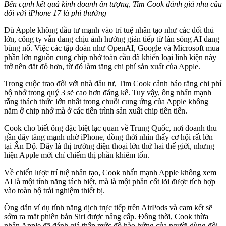
Bên cạnh kết quả kinh doanh ấn tượng, Tim Cook đánh giá nhu cầu
đối với iPhone 17 là phi thường
Dù Apple không đầu tư mạnh vào trí tuệ nhân tạo như các đối thủ
lớn, công ty vẫn đang chịu ảnh hưởng gián tiếp từ làn sóng AI đang
bùng nổ. Việc các tập đoàn như OpenAI, Google và Microsoft mua
phần lớn nguồn cung chip nhớ toàn cầu đã khiến loại linh kiện này
trở nên đắt đỏ hơn, từ đó làm tăng chi phí sản xuất của Apple.
Trong cuộc trao đổi với nhà đầu tư, Tim Cook cảnh báo rằng chi phí
bộ nhớ trong quý 3 sẽ cao hơn đáng kể. Tuy vậy, ông nhấn mạnh
rằng thách thức lớn nhất trong chuỗi cung ứng của Apple không
nằm ở chip nhớ mà ở các tiến trình sản xuất chip tiên tiến.
Cook cho biết ông đặc biệt lạc quan về Trung Quốc, nơi doanh thu
gần đây tăng mạnh nhờ iPhone, đồng thời nhìn thấy cơ hội rất lớn
tại Ấn Độ. Đây là thị trường điện thoại lớn thứ hai thế giới, nhưng
hiện Apple mới chỉ chiếm thị phần khiêm tốn.
Về chiến lược trí tuệ nhân tạo, Cook nhấn mạnh Apple không xem
AI là một tính năng tách biệt, mà là một phần cốt lõi được tích hợp
vào toàn bộ trải nghiệm thiết bị.
Ông dẫn ví dụ tính năng dịch trực tiếp trên AirPods và cam kết sẽ
sớm ra mắt phiên bản Siri được nâng cấp. Đồng thời, Cook thừa
nhận Apple đã đánh giá thấp mức độ hào hứng của người dùng đối