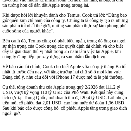
tin tưởng hơn để dẫn dắt Apple trong tương lai.
Khi được hỏi lời khuyên dành cho Ternus, Cook trả lời: “Đừng bao
giờ quên kim chỉ nam của công ty. Chúng ta là công ty tạo ra những
sản phẩm tốt nhất thế giới, những sản phẩm thực sự làm phong phú
cuộc sống của người khác”.
Bên cạnh đó, Ternus cũng có phát biểu ngắn, trong đó ông ca ngợi
sự thận trọng của Cook trong các quyết định tài chính và cho biết
đây là giai đoạn thú vị nhất trong 25 năm làm việc tại Apple, khi
công ty đang tiếp tục xây dựng cả sản phẩm lẫn dịch vụ.
Về báo cáo tài chính, Cook cho biết Apple vừa có quý tháng Ba tốt
nhất từ trước đến nay, với tăng trưởng hai chữ số ở mọi khu vực.
Đáng chú ý, nhu cầu đối với iPhone 17 được mô tả là phi thường.
Cụ thể, tổng doanh thu của Apple trong quý 2/2026 đạt 111,2 tỷ
USD, vượt kỳ vọng 110 tỷ USD của Phố Wall. Kết quả này cũng
tích cực tại Trung Quốc, nơi doanh thu đạt 20,4 tỷ USD. Lợi nhuận
trên mỗi cổ phiếu đạt 2,01 USD, cao hơn mức dự đoán 1,96 USD.
Sau khi báo cáo được công bố, cổ phiếu Apple tăng trong giao dịch
ngoài giờ.