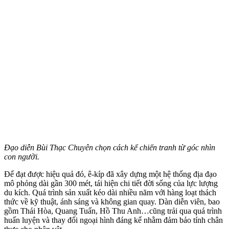
Đạo diễn Bùi Thạc Chuyên chọn cách kể chiến tranh từ góc nhìn
con người.
Để đạt được hiệu quả đó, ê-kíp đã xây dựng một hệ thống địa đạo
mô phỏng dài gần 300 mét, tái hiện chi tiết đời sống của lực lượng
du kích. Quá trình sản xuất kéo dài nhiều năm với hàng loạt thách
thức về kỹ thuật, ánh sáng và không gian quay. Dàn diễn viên, bao
gồm Thái Hòa, Quang Tuấn, Hồ Thu Anh…cũng trải qua quá trình
huấn luyện và thay đổi ngoại hình đáng kể nhằm đảm bảo tính chân