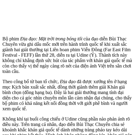
Bộ phim
Địa đạo: Mặt trời trong bóng tối
của đạo diễn Bùi Thạc
Chuyên vừa ghi dấu mốc mới trên hành trình quốc tế khi xuất sắc
giành hai giải thưởng tại Liên hoan phim Viễn Đông (Far East Film
Festival - FEFF) lần thứ 28, diễn ra tại Udine (Ý). Thành tích này
không chỉ khẳng định sức hút của tác phẩm với khán giả quốc tế mà
còn cho thấy vị thế ngày càng rõ nét của điện ảnh Việt trên sân chơi
toàn cầu.
Theo công bố từ ban tổ chức,
Địa đạo
đã được xướng tên ở hạng
mục Kịch bản xuất sắc nhất, đồng thời giành thêm giải Khán giả
bình chọn (đồng hạng ba). Đây là hai giải thưởng mang tính đại
diện cho cả góc nhìn chuyên môn lẫn cảm nhận đại chúng, cho thấy
bộ phim có khả năng kết nối đồng thời với giới phê bình và người
xem quốc tế.
Không khí tại buổi công chiếu ở Udine cũng phần nào phản ánh rõ
điều này. Trên trang cá nhân, đạo diễn Bùi Thạc Chuyên chia sẻ
khoảnh khắc khán giả quốc tế dành những tràng pháo tay kéo dài