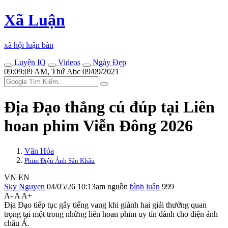
Xã Luận
xã hội luận bàn
Luyện IQ
Videos
Ngày Đẹp
09:09:09 AM, Thứ Abc 09/09/2021
Địa Đạo thắng cú đúp tại Liên
hoan phim Viễn Đông 2026
Văn Hóa
Phim Điện Ảnh Sân Khấu
VN
EN
Sky Nguyen
04/05/26 10:13am
nguồn
bình luận
999
A-
A
A+
Địa Đạo tiếp tục gây tiếng vang khi giành hai giải thưởng quan
trọng tại một trong những liên hoan phim uy tín dành cho điện ảnh
châu Á.