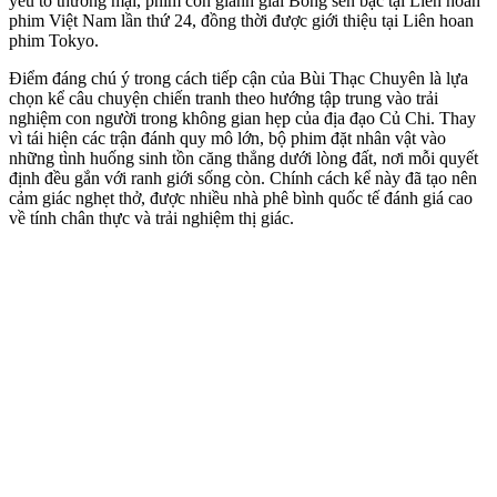
yếu tố thương mại, phim còn giành giải Bông sen bạc tại Liên hoan
phim Việt Nam lần thứ 24, đồng thời được giới thiệu tại Liên hoan
phim Tokyo.
Điểm đáng chú ý trong cách tiếp cận của Bùi Thạc Chuyên là lựa
chọn kể câu chuyện chiến tranh theo hướng tập trung vào trải
nghiệm con người trong không gian hẹp của địa đạo Củ Chi. Thay
vì tái hiện các trận đánh quy mô lớn, bộ phim đặt nhân vật vào
những tình huống sinh tồn căng thẳng dưới lòng đất, nơi mỗi quyết
định đều gắn với ranh giới sống còn. Chính cách kể này đã tạo nên
cảm giác nghẹt thở, được nhiều nhà phê bình quốc tế đánh giá cao
về tính chân thực và trải nghiệm thị giác.