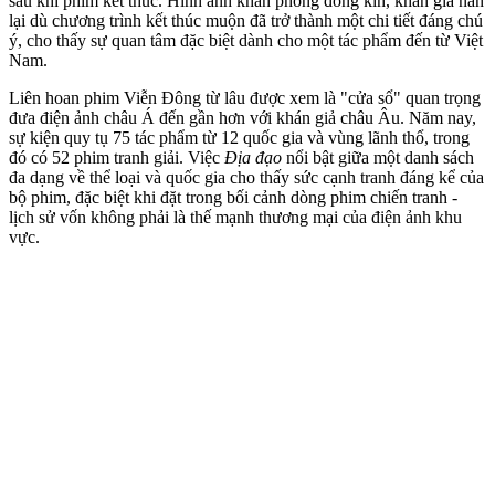
sau khi phim kết thúc. Hình ảnh khán phòng đông kín, khán giả nán
lại dù chương trình kết thúc muộn đã trở thành một chi tiết đáng chú
ý, cho thấy sự quan tâm đặc biệt dành cho một tác phẩm đến từ Việt
Nam.
Liên hoan phim Viễn Đông từ lâu được xem là "cửa sổ" quan trọng
đưa điện ảnh châu Á đến gần hơn với khán giả châu Âu. Năm nay,
sự kiện quy tụ 75 tác phẩm từ 12 quốc gia và vùng lãnh thổ, trong
đó có 52 phim tranh giải. Việc
Địa đạo
nổi bật giữa một danh sách
đa dạng về thể loại và quốc gia cho thấy sức cạnh tranh đáng kể của
bộ phim, đặc biệt khi đặt trong bối cảnh dòng phim chiến tranh -
lịch sử vốn không phải là thế mạnh thương mại của điện ảnh khu
vực.