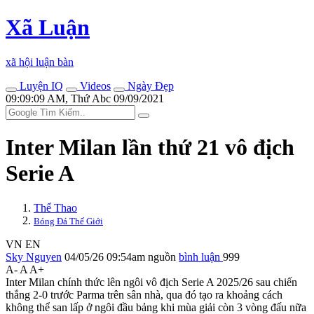
Xã Luận
xã hội luận bàn
Luyện IQ
Videos
Ngày Đẹp
09:09:09 AM, Thứ Abc 09/09/2021
Inter Milan lần thứ 21 vô địch
Serie A
Thể Thao
Bóng Đá Thế Giới
VN
EN
Sky Nguyen
04/05/26 09:54am
nguồn
bình luận
999
A-
A
A+
Inter Milan chính thức lên ngôi vô địch Serie A 2025/26 sau chiến
thắng 2-0 trước Parma trên sân nhà, qua đó tạo ra khoảng cách
không thể san lấp ở ngôi đầu bảng khi mùa giải còn 3 vòng đấu nữa