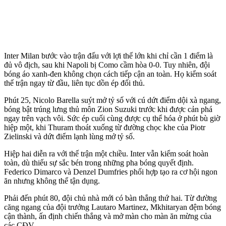
Inter Milan bước vào trận đấu với lợi thế lớn khi chỉ cần 1 điểm là
đủ vô địch, sau khi Napoli bị Como cầm hòa 0-0. Tuy nhiên, đội
bóng áo xanh-đen không chọn cách tiếp cận an toàn. Họ kiểm soát
thế trận ngay từ đầu, liên tục dồn ép đối thủ.
Phút 25, Nicolo Barella suýt mở tỷ số với cú dứt điểm dội xà ngang,
bóng bật trúng lưng thủ môn Zion Suzuki trước khi được cản phá
ngay trên vạch vôi. Sức ép cuối cùng được cụ thể hóa ở phút bù giờ
hiệp một, khi Thuram thoát xuống từ đường chọc khe của Piotr
Zielinski và dứt điểm lạnh lùng mở tỷ số.
Hiệp hai diễn ra với thế trận một chiều. Inter vẫn kiểm soát hoàn
toàn, dù thiếu sự sắc bén trong những pha bóng quyết định.
Federico Dimarco và Denzel Dumfries phối hợp tạo ra cơ hội ngon
ăn nhưng không thể tận dụng.
Phải đến phút 80, đội chủ nhà mới có bàn thắng thứ hai. Từ đường
căng ngang của đội trưởng Lautaro Martinez, Mkhitaryan đệm bóng
cận thành, ấn định chiến thắng và mở màn cho màn ăn mừng của
các CĐV.