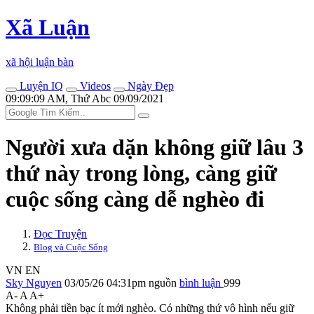
Xã Luận
xã hội luận bàn
Luyện IQ
Videos
Ngày Đẹp
09:09:09 AM, Thứ Abc 09/09/2021
Người xưa dặn không giữ lâu 3
thứ này trong lòng, càng giữ
cuộc sống càng dễ nghèo đi
Đọc Truyện
Blog và Cuộc Sống
VN
EN
Sky Nguyen
03/05/26 04:31pm
nguồn
bình luận
999
A-
A
A+
Không phải tiền bạc ít mới nghèo. Có những thứ vô hình nếu giữ