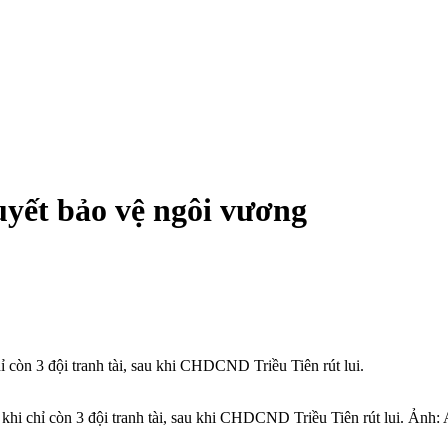
yết bảo vệ ngôi vương
 còn 3 đội tranh tài, sau khi CHDCND Triều Tiên rút lui.
khi chỉ còn 3 đội tranh tài, sau khi CHDCND Triều Tiên rút lui. Ảnh