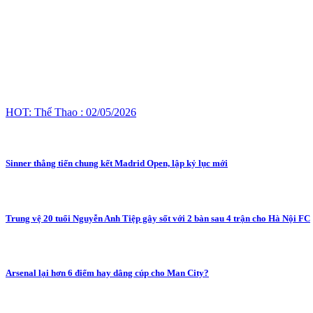
HOT: Thể Thao : 02/05/2026
Sinner thẳng tiến chung kết Madrid Open, lập kỷ lục mới
Trung vệ 20 tuổi Nguyễn Anh Tiệp gây sốt với 2 bàn sau 4 trận cho Hà Nội FC
Arsenal lại hơn 6 điểm hay dâng cúp cho Man City?