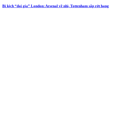
Bi kịch “đại gia” London: Arsenal về nhì, Tottenham sắp rớt hạng