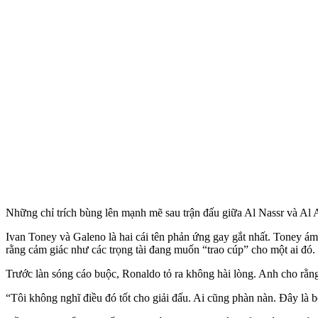
Những chỉ trích bùng lên mạnh mẽ sau trận đấu giữa Al Nassr và Al Ah
Ivan Toney và Galeno là hai cái tên phản ứng gay gắt nhất. Toney ám
rằng cảm giác như các trọng tài đang muốn “trao cúp” cho một ai đ
Trước làn sóng cáo buộc, Ronaldo tỏ ra không hài lòng. Anh cho rằng v
“Tôi không nghĩ điều đó tốt cho giải đấu. Ai cũng phàn nàn. Đây là