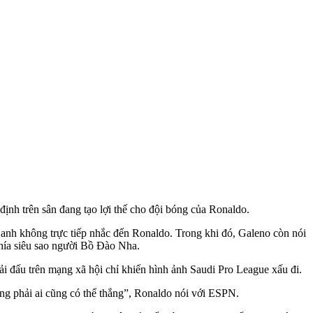
định trên sân đang tạo lợi thế cho đội bóng của Ronaldo.
ù anh không trực tiếp nhắc đến Ronaldo. Trong khi đó, Galeno còn nói
hía siêu sao người Bồ Đào Nha.
iải đấu trên mạng xã hội chỉ khiến hình ảnh Saudi Pro League xấu đi.
ng phải ai cũng có thể thắng”, Ronaldo nói với ESPN.