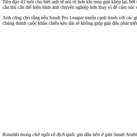
Tiền đạo 41 tuổi cho biết anh sẽ nói rõ hơn khi mùa giải khép lại, 
cầu thủ cần thể hiện hình ảnh chuyên nghiệp hơn thay vì để cảm xúc c
Anh cũng cho rằng nếu Saudi Pro League muốn cạnh tranh với các giả
chúng thành cuộc khẩu chiến kéo dài sẽ không giúp giải đấu phát triể
Ronaldo mong chờ ngôi vô địch quốc gia đầu tiên ở giải Saudi Arab