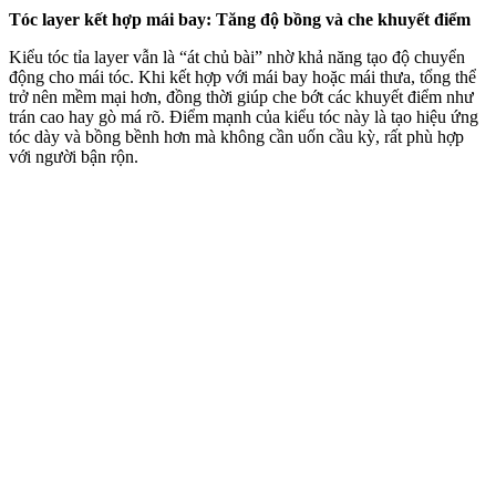
Tóc layer kết hợp mái bay: Tăng độ bồng và che khuyết điểm
Kiểu tóc tỉa layer vẫn là “át chủ bài” nhờ khả năng tạo độ chuyển
động cho mái tóc. Khi kết hợp với mái bay hoặc mái thưa, tổng thể
trở nên mềm mại hơn, đồng thời giúp che bớt các khuyết điểm như
trán cao hay gò má rõ. Điểm mạnh của kiểu tóc này là tạo hiệu ứng
tóc dày và bồng bềnh hơn mà không cần uốn cầu kỳ, rất phù hợp
với người bận rộn.