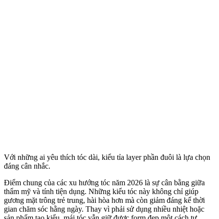
Với những ai yêu thích tóc dài, kiểu tỉa layer phần đuôi là lựa chọn
đáng cân nhắc.
Điểm chung của các xu hướng tóc năm 2026 là sự cân bằng giữa
thẩm mỹ và tính tiện dụng. Những kiểu tóc này không chỉ giúp
gương mặt trông trẻ trung, hài hòa hơn mà còn giảm đáng kể thời
gian chăm sóc hằng ngày. Thay vì phải sử dụng nhiều nhiệt hoặc
sản phẩm tạo kiểu, mái tóc vẫn giữ được form đẹp một cách tự