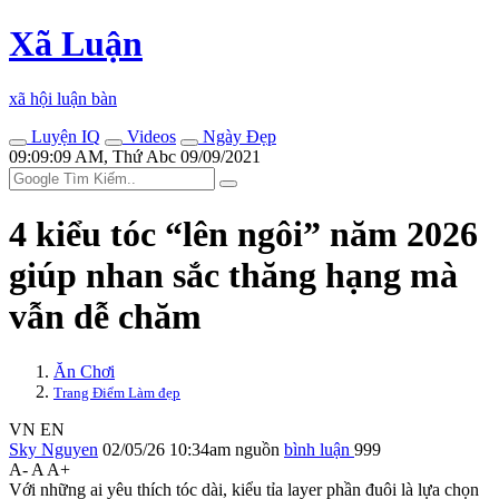
Xã Luận
xã hội luận bàn
Luyện IQ
Videos
Ngày Đẹp
09:09:09 AM, Thứ Abc 09/09/2021
4 kiểu tóc “lên ngôi” năm 2026
giúp nhan sắc thăng hạng mà
vẫn dễ chăm
Ăn Chơi
Trang Điểm Làm đẹp
VN
EN
Sky Nguyen
02/05/26 10:34am
nguồn
bình luận
999
A-
A
A+
Với những ai yêu thích tóc dài, kiểu tỉa layer phần đuôi là lựa chọn