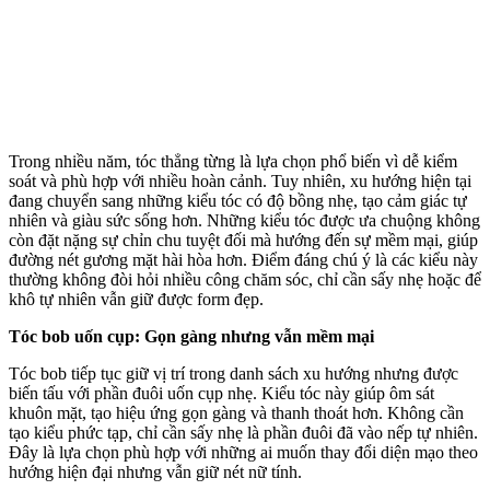
Trong nhiều năm, tóc thẳng từng là lựa chọn phổ biến vì dễ kiểm
soát và phù hợp với nhiều hoàn cảnh. Tuy nhiên, xu hướng hiện tại
đang chuyển sang những kiểu tóc có độ bồng nhẹ, tạo cảm giác tự
nhiên và giàu sức sống hơn. Những kiểu tóc được ưa chuộng không
còn đặt nặng sự chỉn chu tuyệt đối mà hướng đến sự mềm mại, giúp
đường nét gương mặt hài hòa hơn. Điểm đáng chú ý là các kiểu này
thường không đòi hỏi nhiều công chăm sóc, chỉ cần sấy nhẹ hoặc để
khô tự nhiên vẫn giữ được form đẹp.
Tóc bob uốn cụp: Gọn gàng nhưng vẫn mềm mại
Tóc bob tiếp tục giữ vị trí trong danh sách xu hướng nhưng được
biến tấu với phần đuôi uốn cụp nhẹ. Kiểu tóc này giúp ôm sát
khuôn mặt, tạo hiệu ứng gọn gàng và thanh thoát hơn. Không cần
tạo kiểu phức tạp, chỉ cần sấy nhẹ là phần đuôi đã vào nếp tự nhiên.
Đây là lựa chọn phù hợp với những ai muốn thay đổi diện mạo theo
hướng hiện đại nhưng vẫn giữ nét nữ tính.