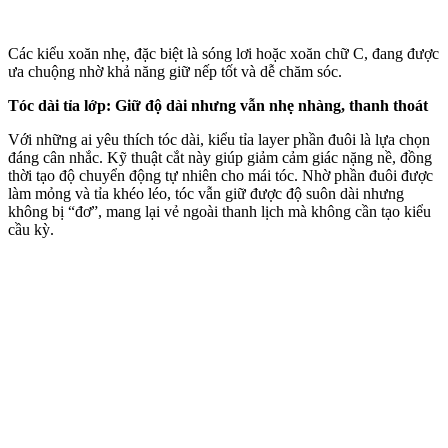
Các kiểu xoăn nhẹ, đặc biệt là sóng lơi hoặc xoăn chữ C, đang được
ưa chuộng nhờ khả năng giữ nếp tốt và dễ chăm sóc.
Tóc dài tỉa lớp: Giữ độ dài nhưng vẫn nhẹ nhàng, thanh thoát
Với những ai yêu thích tóc dài, kiểu tỉa layer phần đuôi là lựa chọn
đáng cân nhắc. Kỹ thuật cắt này giúp giảm cảm giác nặng nề, đồng
thời tạo độ chuyển động tự nhiên cho mái tóc. Nhờ phần đuôi được
làm mỏng và tỉa khéo léo, tóc vẫn giữ được độ suôn dài nhưng
không bị “đơ”, mang lại vẻ ngoài thanh lịch mà không cần tạo kiểu
cầu kỳ.