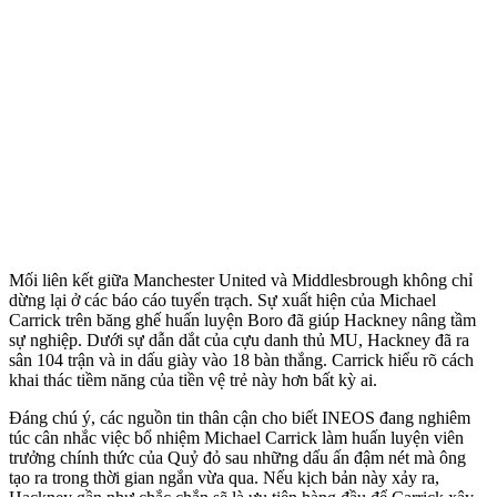
Mối liên kết giữa Manchester United và Middlesbrough không chỉ
dừng lại ở các báo cáo tuyển trạch. Sự xuất hiện của Michael
Carrick trên băng ghế huấn luyện Boro đã giúp Hackney nâng tầm
sự nghiệp. Dưới sự dẫn dắt của cựu danh thủ MU, Hackney đã ra
sân 104 trận và in dấu giày vào 18 bàn thắng. Carrick hiểu rõ cách
khai thác tiềm năng của tiền vệ trẻ này hơn bất kỳ ai.
Đáng chú ý, các nguồn tin thân cận cho biết INEOS đang nghiêm
túc cân nhắc việc bổ nhiệm Michael Carrick làm huấn luyện viên
trưởng chính thức của Quỷ đỏ sau những dấu ấn đậm nét mà ông
tạo ra trong thời gian ngắn vừa qua. Nếu kịch bản này xảy ra,