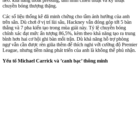
neo: khả năng thoát pressing, tầm nhìn chiến thuật và kỹ thuật
chuyền bóng thượng thặng.
Các số liệu thống kê đã minh chứng cho tầm ảnh hưởng của anh
trên sân. Dù chơi ở vị trí lùi sâu, Hackney vẫn đóng góp tới 5 bàn
thắng và 7 pha kiến tạo trong mùa giải này. Tỷ lệ chuyền bóng
chính xác đạt mức ấn tượng 86,5%, kèm theo khả năng tạo ra trung
bình hơn hai cơ hội ghi bàn mỗi trận. Dù khả năng hỗ trợ phòng
ngự vẫn cần được rèn giũa thêm để thích nghi với cường độ Premier
League, nhưng tiềm năng phát triển của anh là không thể phủ nhận.
Yếu tố Michael Carrick và ’canh bạc’ thông minh