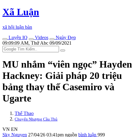
Xã Luận
xã hội luận bàn
Luyện IQ
Videos
Ngày Đẹp
09:09:09 AM, Thứ Abc 09/09/2021
MU nhắm “viên ngọc” Hayden
Hackney: Giải pháp 20 triệu
bảng thay thế Casemiro và
Ugarte
Thể Thao
Chuyển Nhượng Cầu Thủ
VN
EN
Sky Nguyen
27/04/26 03:41pm
nguồn
bình luận
999