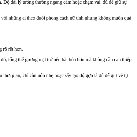
n. Độ dài lý tưởng thường ngang cằm hoặc chạm vai, đủ để giữ sự
hợp với những ai theo đuổi phong cách nữ tính nhưng không muốn quá
 rõ rệt hơn.
 đó, tổng thể gương mặt trở nên hài hòa hơn mà không cần can thiệp
u thời gian, chỉ cần uốn nhẹ hoặc sấy tạo độ gợn là đủ để giữ vẻ tự