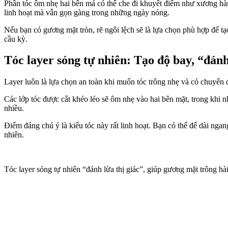
Phần tóc ôm nhẹ hai bên má có thể che đi khuyết điểm như xương hà
linh hoạt mà vẫn gọn gàng trong những ngày nóng.
Nếu bạn có gương mặt tròn, rẽ ngôi lệch sẽ là lựa chọn phù hợp để t
cầu kỳ.
Tóc layer sóng tự nhiên: Tạo độ bay, “đánh
Layer luôn là lựa chọn an toàn khi muốn tóc trông nhẹ và có chuyển 
Các lớp tóc được cắt khéo léo sẽ ôm nhẹ vào hai bên mặt, trong khi 
nhiều.
Điểm đáng chú ý là kiểu tóc này rất linh hoạt. Bạn có thể để dài ngan
nhiên.
Tóc layer sóng tự nhiên “đánh lừa thị giác”, giúp gương mặt trông hà