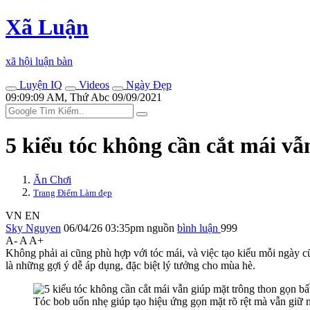
Xã Luận
xã hội luận bàn
Luyện IQ
Videos
Ngày Đẹp
09:09:09 AM, Thứ Abc 09/09/2021
5 kiểu tóc không cần cắt mái vẫ
Ăn Chơi
Trang Điểm Làm đẹp
VN
EN
Sky Nguyen
06/04/26 03:35pm
nguồn
bình luận
999
A-
A
A+
Không phải ai cũng phù hợp với tóc mái, và việc tạo kiểu mỗi ngày c
là những gợi ý dễ áp dụng, đặc biệt lý tưởng cho mùa hè.
Tóc bob uốn nhẹ giúp tạo hiệu ứng gọn mặt rõ rệt mà vẫn giữ né