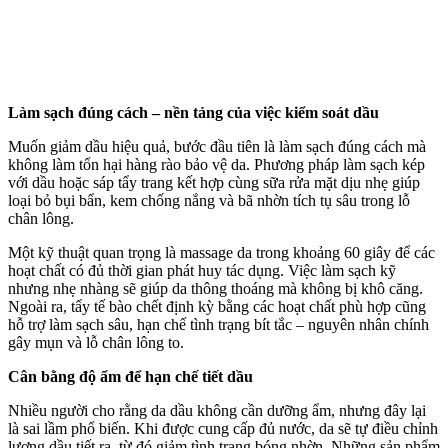
Làm sạch đúng cách – nền tảng của việc kiểm soát dầu
Muốn giảm dầu hiệu quả, bước đầu tiên là làm sạch đúng cách mà
không làm tổn hại hàng rào bảo vệ da. Phương pháp làm sạch kép
với dầu hoặc sáp tẩy trang kết hợp cùng sữa rửa mặt dịu nhẹ giúp
loại bỏ bụi bẩn, kem chống nắng và bã nhờn tích tụ sâu trong lỗ
chân lông.
Một kỹ thuật quan trọng là massage da trong khoảng 60 giây để các
hoạt chất có đủ thời gian phát huy tác dụng. Việc làm sạch kỹ
nhưng nhẹ nhàng sẽ giúp da thông thoáng mà không bị khô căng.
Ngoài ra, tẩy tế bào chết định kỳ bằng các hoạt chất phù hợp cũng
hỗ trợ làm sạch sâu, hạn chế tình trạng bít tắc – nguyên nhân chính
gây mụn và lỗ chân lông to.
Cân bằng độ ẩm để hạn chế tiết dầu
Nhiều người cho rằng da dầu không cần dưỡng ẩm, nhưng đây lại
là sai lầm phổ biến. Khi được cung cấp đủ nước, da sẽ tự điều chỉnh
lượng dầu tiết ra, từ đó giảm tình trạng bóng nhờn. Những sản phẩm