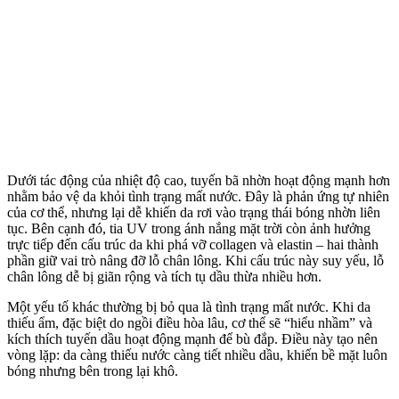
Dưới tác động của nhiệt độ cao, tuyến bã nhờn hoạt động mạnh hơn
nhằm bảo vệ da khỏi tình trạng mất nước. Đây là phản ứng tự nhiên
của c‌ơ th‌ể, nhưng lại dễ khiến da rơi vào trạng thái bóng nhờn liên
tục. Bên cạnh đó, tia UV trong ánh nắng mặt trời còn ảnh hưởng
trực tiếp đến cấu trúc da khi phá vỡ collagen và elastin – hai thành
phần giữ vai trò nâng đỡ lỗ chân lông. Khi cấu trúc này suy yếu, lỗ
chân lông dễ bị giãn rộng và tích tụ dầu thừa nhiều hơn.
Một yếu tố khác thường bị bỏ qua là tình trạng mất nước. Khi da
thiếu ẩm, đặc biệt do ngồi điều hòa lâu, c‌ơ th‌ể sẽ “hiểu nhầm” và
kíc‌h thí‌ch tuyến dầu hoạt động mạnh để bù đắp. Điều này tạo nên
vòng lặp: da càng thiếu nước càng tiết nhiều dầu, khiến bề mặt luôn
bóng nhưng bên trong lại khô.