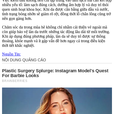
Việc kiềm dầu không nên chỉ tập trung vào làm sạch mà cần kết hợp
nhiều yếu tố: làm sạch đúng cách, dưỡng ẩm hợp lý và duy trì thói
quen sinh hoạt khoa học. Khi da được cân bằng giữa dầu và nước,
tình trạng bóng nhờn sẽ giảm rõ rệt, đồng thời lỗ chân lông cũng trở
nên gọn gàng hơn.
Chăm sóc da trong mùa hè không chỉ nhằm cải thiện vẻ ngoài mà
còn giúp bảo vệ làn da trước những tác động lâu dài từ môi trường.
Khi áp dụng đúng phương pháp, làn da sẽ duy trì được sự thông
thoáng, khỏe mạnh và ít gặp vấn đề hơn ngay cả trong điều kiện
thời tiết khắc nghiệt.
Nguồn Tin: