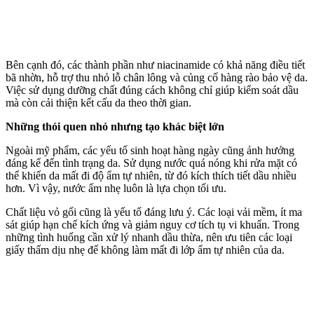
Bên cạnh đó, các thành phần như niacinamide có khả năng điều tiết
bã nhờn, hỗ trợ thu nhỏ lỗ chân lông và củng cố hàng rào bảo vệ da.
Việc sử dụng dưỡng chất đúng cách không chỉ giúp kiểm soát dầu
mà còn cải thiện kết cấu da theo thời gian.
Những thói quen nhỏ nhưng tạo khác biệt lớn
Ngoài mỹ phẩm, các yếu tố sinh hoạt hàng ngày cũng ảnh hưởng
đáng kể đến tình trạng da. Sử dụng nước quá nóng khi rửa mặt có
thể khiến da mất đi độ ẩm tự nhiên, từ đó kíc‌h thí‌ch tiết dầu nhiều
hơn. Vì vậy, nước ấm nhẹ luôn là lựa chọn tối ưu.
Chất liệu vỏ gối cũng là yếu tố đáng lưu ý. Các loại vải mềm, ít ma
sát giúp hạn chế kích ứng và giảm nguy cơ tích tụ vi khuẩn. Trong
những tình huống cần xử lý nhanh dầu thừa, nên ưu tiên các loại
giấy thấm dịu nhẹ để không làm mất đi lớp ẩm tự nhiên của da.