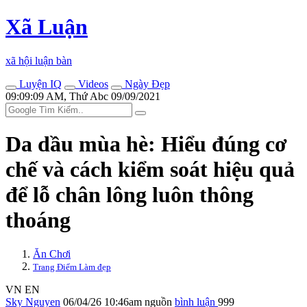
Xã Luận
xã hội luận bàn
Luyện IQ
Videos
Ngày Đẹp
09:09:09 AM, Thứ Abc 09/09/2021
Da dầu mùa hè: Hiểu đúng cơ
chế và cách kiểm soát hiệu quả
để lỗ chân lông luôn thông
thoáng
Ăn Chơi
Trang Điểm Làm đẹp
VN
EN
Sky Nguyen
06/04/26 10:46am
nguồn
bình luận
999