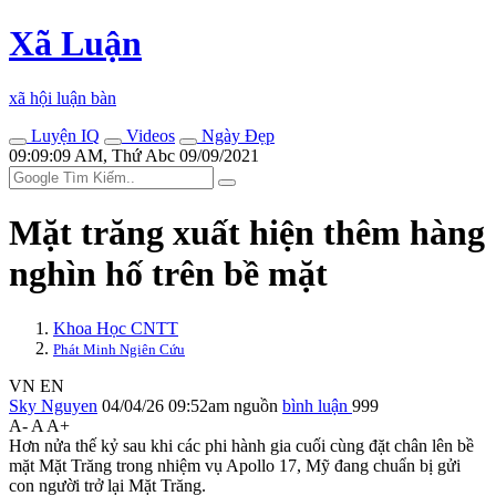
Xã Luận
xã hội luận bàn
Luyện IQ
Videos
Ngày Đẹp
09:09:09 AM, Thứ Abc 09/09/2021
Mặt trăng xuất hiện thêm hàng
nghìn hố trên bề mặt
Khoa Học CNTT
Phát Minh Ngiên Cứu
VN
EN
Sky Nguyen
04/04/26 09:52am
nguồn
bình luận
999
A-
A
A+
Hơn nửa thế kỷ sau khi các phi hành gia cuối cùng đặt chân lên bề
mặt Mặt Trăng trong nhiệm vụ Apollo 17, Mỹ đang chuẩn bị gửi
con người trở lại Mặt Trăng.