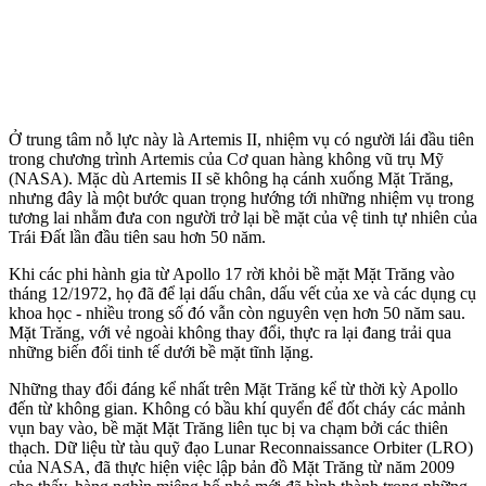
Ở trung tâm nỗ lực này là Artemis II, nhiệm vụ có người lái đầu tiên
trong chương trình Artemis của Cơ quan hàng không vũ trụ Mỹ
(NASA). Mặc dù Artemis II sẽ không hạ cánh xuống Mặt Trăng,
nhưng đây là một bước quan trọng hướng tới những nhiệm vụ trong
tương lai nhằm đưa con người trở lại bề mặt của vệ tinh tự nhiên của
Trái Đất lần đầu tiên sau hơn 50 năm.
Khi các phi hành gia từ Apollo 17 rời khỏi bề mặt Mặt Trăng vào
tháng 12/1972, họ đã để lại dấu chân, dấu vết của xe và các dụng cụ
khoa học - nhiều trong số đó vẫn còn nguyên vẹn hơn 50 năm sau.
Mặt Trăng, với vẻ ngoài không thay đổi, thực ra lại đang trải qua
những biến đổi tinh tế dưới bề mặt tĩnh lặng.
Những thay đổi đáng kể nhất trên Mặt Trăng kể từ thời kỳ Apollo
đến từ không gian. Không có bầu khí quyển để đốt cháy các mảnh
vụn bay vào, bề mặt Mặt Trăng liên tục bị va chạm bởi các thiên
thạch. Dữ liệu từ tàu quỹ đạo Lunar Reconnaissance Orbiter (LRO)
của NASA, đã thực hiện việc lập bản đồ Mặt Trăng từ năm 2009