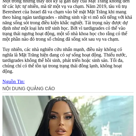
Một trong những thay đổi kỳ lạ gần đây của Mặt Trăng không đến
từ các lực tự nhiên, mà từ một vụ va chạm. Năm 2019, tàu vũ trụ
Beresheet của Israel đã va chạm vào bề mặt Mặt Trăng khi mang
theo hàng ngàn tardigrades - những sinh vật vi mô nổi tiếng với khả
năng sống sót trong điều kiện khắc nghiệt. Tải trọng này được dự
định như một loại lưu trữ sinh học. Bởi vì tardigrades có thể vào
trạng thái ngưng hoạt động, một số nhà khoa học cho rằng có thể
một phần nào đó trong số chúng đã sống sót sau vụ va chạm.
Tuy nhiên, các nhà nghiên cứu nhấn mạnh, điều này không có
nghĩa là Mặt Trăng hiện đang có sự sống hoạt động. Thiếu nước,
tardigrades không thể hồi sinh, phát triển hoặc sinh sản. Tối đa,
chúng chỉ có thể tồn tại trong trạng thái đông lạnh, không hoạt
động.
Nguồn Tin: