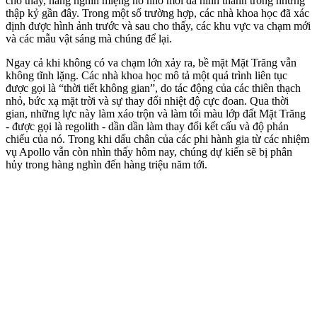
cho thấy, hàng nghìn miệng hố nhỏ mới đã hình thành trong những
thập kỷ gần đây. Trong một số trường hợp, các nhà khoa học đã xác
định được hình ảnh trước và sau cho thấy, các khu vực va chạm mới
và các mẫu vật sáng mà chúng để lại.
Ngay cả khi không có va chạm lớn xảy ra, bề mặt Mặt Trăng vẫn
không tĩnh lặng. Các nhà khoa học mô tả một quá trình liên tục
được gọi là “thời tiết không gian”, do tác động của các thiên thạch
nhỏ, bức xạ mặt trời và sự thay đổi nhiệt độ cực đoan. Qua thời
gian, những lực này làm xáo trộn và làm tối màu lớp đất Mặt Trăng
- được gọi là regolith - dần dần làm thay đổi kết cấu và độ phản
chiếu của nó. Trong khi dấu chân của các phi hành gia từ các nhiệm
vụ Apollo vẫn còn nhìn thấy hôm nay, chúng dự kiến sẽ bị phân
hủy trong hàng nghìn đến hàng triệu năm tới.