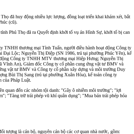
 Thọ đã huy động nhiều lực lượng, đồng loạt triển khai khám xét, bắt
húc (cũ).
tỉnh Phú Thọ đã ra Quyết định khởi tố vụ án Hình Sự, khởi tố bị can
 ty TNHH thương mại Tỉnh Tuấn, người điều hành hoạt động Công ty
i Đại Lộc; Nguyễn Thị Điệp (SN 1986, trú tại phường Phúc Yên), kế
oạt động Công ty TNHH MTV thương mại Hiệp Hưng; Nguyễn Thị
xã Vĩnh An), Giám đốc Công ty cổ phần cung ứng vật tư BMV và
 ứng vật tư BMV và Công ty cổ phần xây dựng và môi trường Duy
ng Bùi Thị Sang (trú tại phường Xuân Hòa), kế toán công ty
h của Pháp Luật.
liên quan đến các nhóm tội danh: "Gây ô nhiễm môi trường"; "lợi
ּm"; "Tàng trữ trái phép vũ khí quân dụng"; "Mua bán trái phép hóa
 đối tượng là cán bộ, nguyên cán bộ các cơ quan nhà nước, gồm: