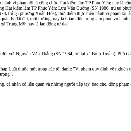
ện hành vi phạm tội là công chức Hạt kiểm lâm TP Phúc Yên; nay là c
ưởng Hạt kiểm lâm TP Phúc Yên; Lưu Văn Cường (SN 1986, trú tại phườn
78, trú tại phường Xuân Hòa), thời điểm thực hiện hành vi phạm tội l
ách, quản lý đất đai, môi trường; nay là Giám đốc trung tâm phục v
 xã Trung Mỹ; nay là lao động tự do.
m giam đối với Nguyễn Văn Thắng (SN 1984, trú tại xã Bình Tuyền), 
háp Luật thuộc một trong các tội danh: "Vi phạm quy định về nghiên c
trọng".
ượng, cá nhân có liên quan và những người tiếp tay, bao che, đồng phạm