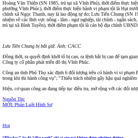
Hoàng Văn Thiện (SN 1985, trú tại xã Vĩnh Phú), thời điểm thực hi
phường Vĩnh Phúc), thời điểm thực hiện hành vi phạm tội là Hạt tr
chính xã Ngọc Thanh, nay là lao động tự do; Lưu Tiến Chung (SN 19
nhiệm về các lĩnh vực nông - lâm - ngư nghiệp, tài chính - ngân s
trú tại xã Bình Tuyền), thời điểm phạm tội là cán bộ địa chính UBND
Lưu Tiến Chung bị bắt giữ. Ảnh: CACC
Đồng thời, ra quyết định khởi tố bị can, ra lệnh bắt bị can để tạ
Công ty cổ phần phát triển đô thị Vĩnh Phúc.
Công an tỉnh Phú Thọ xác định 6 đối tượng trên có hành vi vi phạm P
trong khi thi hành công vụ"; "Thiếu trách nhiệm gây hậu quả nghiêm 
Hiện, cơ quan công an đang tiếp tục điều tra, mở rộng với các đối t
Nguồn Tin:
MỚI: Pháp Luật Hình Sự
Hot
“Đầu bạc” ẩu đả “đầu xanh” chỉ vì xin mà không được nhường đường