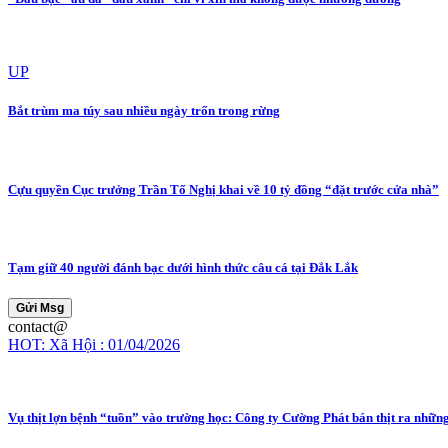
UP
Bắt trùm ma túy sau nhiều ngày trốn trong rừng
Cựu quyền Cục trưởng Trần Tố Nghị khai về 10 tỷ đồng “đặt trước cửa nhà”
Tạm giữ 40 người đánh bạc dưới hình thức câu cá tại Đắk Lắk
Gửi Msg
contact@
HOT: Xã Hội : 01/04/2026
Vụ thịt lợn bệnh “tuồn” vào trường học: Công ty Cường Phát bán thịt ra nhữn