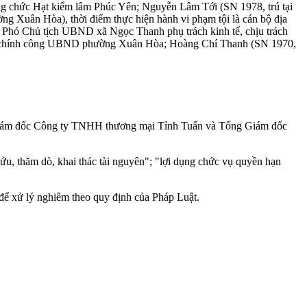
ông chức Hạt kiểm lâm Phúc Yên; Nguyễn Lâm Tới (SN 1978, trú tại
g Xuân Hòa), thời điểm thực hiện hành vi phạm tội là cán bộ địa
à Phó Chủ tịch UBND xã Ngọc Thanh phụ trách kinh tế, chịu trách
ụ hành chính công UBND phường Xuân Hòa; Hoàng Chí Thanh (SN 1970,
Phó Giám đốc Công ty TNHH thương mại Tỉnh Tuấn và Tổng Giám đốc
ứu, thăm dò, khai thác tài nguyên"; "lợi dụng chức vụ quyền hạn
 để xử lý nghiêm theo quy định của Pháp Luật.