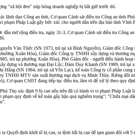
ợng "xã hội đen" núp bóng doanh nghiệp bị bắt giữ trước đó.
các lãnh đạo Công an tỉnh, Cơ quan Cảnh sát điều tra Công an tỉnh Phú
 vi phạm Pháp Luật gây bức xúc cho người dân trên địa bàn tỉnh Vĩnh P
ớc đầu mở rộng điều tra, ngày 31-3, Cơ quan Cảnh sát điều tra Công an 
đó.
Nguyễn Văn Thức (SN 1973, trú tại xã Bình Nguyên), Giám đốc Công
tại phường Xuân Hòa), Giám đốc Công ty TNHH xây dựng và thương mạ
985, trú tại phường Xuân Hòa), Phó Giám đốc - người điều hành h
xây dựng và thương mại Đại Lộc; Đàm Duy Khanh (SN 1989, trú tại 
 Hằng (SN 1984, trú tại xã Yên Lạc), kế toán Công ty cổ phần cung
 ty TNHH MTV sản xuất thương mại dịch vụ Minh Thùy. Riêng đối tượ
, Cơ quan CSĐT đang tiếp tục điều tra, làm rõ để xử lý theo quy địn
h Phú Thọ xác định 9 bị can nêu trên đã có hành vi vi phạm Pháp Luật 
i phạm quy định về kế toán gây hậu quả nghiêm trọng"; "Chứa mạ‌ּi dâ‌
n".
ra Quyết định khởi tố bị can, ra lệnh bắt bị can để tạm giam đối với 5