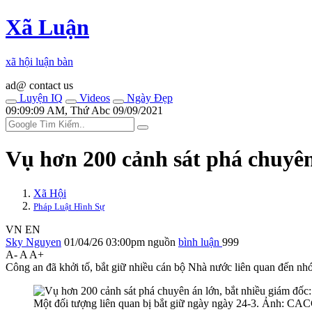
Xã Luận
xã hội luận bàn
ad@ contact us
Luyện IQ
Videos
Ngày Đẹp
09:09:09 AM, Thứ Abc 09/09/2021
Vụ hơn 200 cảnh sát phá chuyên
Xã Hội
Pháp Luật Hình Sự
VN
EN
Sky Nguyen
01/04/26 03:00pm
nguồn
bình luận
999
A-
A
A+
Công an đã khởi tố, bắt giữ nhiều cán bộ Nhà nước liên quan đến nh
Một đối tượng liên quan bị bắt giữ ngày ngày 24-3. Ảnh: CA