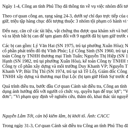
Ngày 1-4, Công an tỉnh Phú Thọ đã thông tin về vụ việc nhóm đối tư
Theo cơ quan công an, rạng sáng 24-3, dưới sự chỉ đạo trực tiếp của 
giữ, triệu tập hàng chục đối tượng thuộc 3 nhóm tội phạm có hành vi
Đến nay, căn cứ các tài liệu, vật chứng thu được qua khám xét và bư
và ra lệnh bắt bị can để tạm giam đối với 9 người đã bị tạm giữ trước 
Các bị can gồm: Lý Văn Hai (SN 1975, trú tại phường Xuân Hòa); 
cổ phần phát triển đô thị Vĩnh Phúc; Lý Công Sinh (SN 1960, trú 
toán Công ty TNHH thương mại Tỉnh Tuấn; Nguyễn Thị Hiệp (SN 1
Hạnh (SN 1982, trú tại phường Xuân Hòa), kế toán Công ty TNHH 
Công ty cổ phần xây dựng và môi trường Duy Khanh VP; Nguyễn Thị
Khanh VP; Bùi Thị Thì (SN 1974, trú tại xã Tề Lỗ), Giám đốc Công
TNHH xây dựng và thương mại Đại Lộc (bị tạm giữ Hình Sự trước đó)
Quá trình điều tra, bước đầu Cơ quan Cảnh sát điều tra, Công an tỉn
dụng ảnh hưởng đối với người có chức vụ, quyền hạn để trục lợi"; "V
đơn"; "Vi phạm quy định về nghiên cứu, thăm dò, khai thác tài nguyê
Nguyễn Lâm Tới, cán bộ kiểm lâm, bị khởi tố. Ảnh: CACC
Trong ngày 31-3, Cơ quan Cảnh sát điều tra Công an tỉnh Phú Thọ đã 