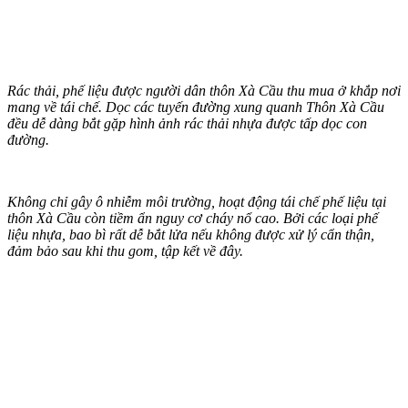
Rác thải, phế liệu được người dân thôn Xà Cầu thu mua ở khắp nơi
mang về tái chế. Dọc các tuyến đường xung quanh Thôn Xà Cầu
đều dễ dàng bắt gặp hình ảnh rác thải nhựa được tấp dọc con
đường.
Không chỉ gây ô nhiễm môi trường, hoạt động tái chế phế liệu tại
thôn Xà Cầu còn tiềm ẩn nguy cơ cháy nổ cao. Bởi các loại phế
liệu nhựa, bao bì rất dễ bắt lửa nếu không được xử lý cẩn thận,
đảm bảo sau khi thu gom, tập kết về đây.