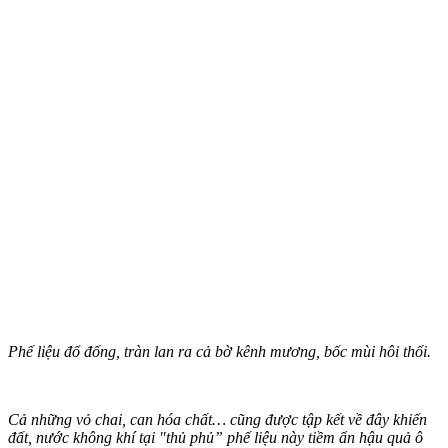
Phế liệu đổ đống, tràn lan ra cả bờ kênh mương, bốc mùi hôi thối.
Cả những vỏ chai, can hó‌a chấ‌t… cũng được tập kết về đây khiến
đất, nước không khí tại "thủ phủ” phế liệu này tiềm ẩn hậu quả ô