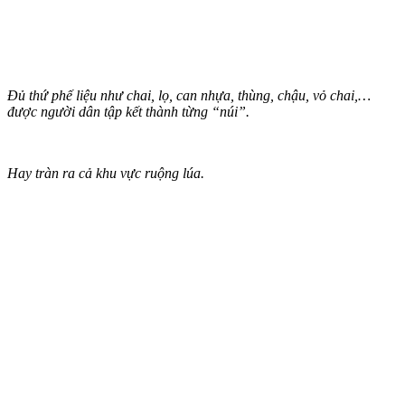
Đủ thứ phế liệu như chai, lọ, can nhựa, thùng, chậu, vỏ chai,…
được người dân tập kết thành từng “núi”.
Hay tràn ra cả khu vực ruộng lúa.