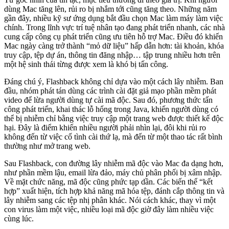
dùng Mac tăng lên, rủi ro bị nhắm tới cũng tăng theo. Những năm
gần đây, nhiều kỹ sư ứng dụng bắt đầu chọn Mac làm máy làm việc
chính. Trong lĩnh vực trí tuệ nhân tạo đang phát triển nhanh, các nhà
cung cấp công cụ phát triển cũng ưu tiên hỗ trợ Mac. Điều đó khiến
Mac ngày càng trở thành “mỏ dữ liệu” hấp dẫn hơn: tài khoản, khóa
truy cập, tệp dự án, thông tin đăng nhập… tập trung nhiều hơn trên
một hệ sinh thái từng được xem là khó bị tấn công.
Đáng chú ý, Flashback không chỉ dựa vào một cách lây nhiễm. Ban
đầu, nhóm phát tán dùng các trình cài đặt giả mạo phần mềm phát
video để lừa người dùng tự cài mã độc. Sau đó, phương thức tấn
công phát triển, khai thác lỗ hổng trong Java, khiến người dùng có
thể bị nhiễm chỉ bằng việc truy cập một trang web được thiết kế độc
hại. Đây là điểm khiến nhiều người phải nhìn lại, đôi khi rủi ro
không đến từ việc cố tình cài thứ lạ, mà đến từ một thao tác rất bình
thường như mở trang web.
Sau Flashback, con đường lây nhiễm mã độc vào Mac đa dạng hơn,
như phần mềm lậu, email lừa đảo, máy chủ phân phối bị xâm nhập.
Về mặt chức năng, mã độc cũng phức tạp dần. Các biến thể “kết
hợp” xuất hiện, tích hợp khả năng mã hóa tệp, đánh cắp thông tin và
lây nhiễm sang các tệp nhị phân khác. Nói cách khác, thay vì một
con virus làm một việc, nhiều loại mã độc giờ đây làm nhiều việc
cùng lúc.