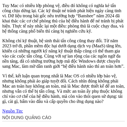
Tuy Mac có nhiều lớp phòng vệ, điều đó không có nghĩa kẻ tấn
công chịu dừng lại. Các kỹ thuật né tránh phát hiện ngày càng tinh
vi. Dữ liệu trong bài gốc nêu trường hợp “Banshee” năm 2024 đã
khai thác các cơ chế phòng thủ của hệ điều hành để né tránh bị phát
hiện. Thực tế này nhắc lại một điều: phòng thủ là cuộc chạy đua, và
hệ thống càng phổ biến thì càng bị nghiên cứu kỹ.
Không chỉ kỹ thuật, hệ sinh thái tấn công cũng thay đổi. Từ năm
2023 trở đi, phần mềm độc hại dưới dạng dịch vụ (MaaS) tăng lên,
khiến cả những người kỹ năng kỹ thuật thấp cũng có thể tham gia
vào các cuộc tấn công. Cùng với sự lan rộng của các ngôn ngữ đa
nền tảng, đã có những trường hợp mã độc Windows được chuyển
sang Mac, làm mờ dần ranh giới “hệ điều hành nào thì an toàn hơn”.
Vì thế, kết luận quan trọng nhất là Mac OS có nhiều lớp bảo vệ,
nhưng không phải áo giáp tuyệt đối. Cách nhìn đúng không phải
Mac an toàn hay không an toàn, mà là Mac được thiết kế để an toàn,
nhưng vẫn có thể bị tấn công. Và mức an toàn ấy phụ thuộc không
chỉ vào cơ chế của hệ điều hành, mà còn vào thói quen sử dụng: tải
gì, cài gì, bấm vào đâu và cấp quyền cho ứng dụng nào?
Nguồn Tin: