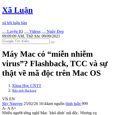
Xã Luận
xã hội luận bàn
Luyện IQ
Videos
Ngày Đẹp
09:09:09 AM, Thứ Abc 09/09/2021
Máy Mac có “miễn nhiễm
virus”? Flashback, TCC và sự
thật về mã độc trên Mac OS
Khoa Học CNTT
Bảo mật Hacking
VN
EN
Sky Nguyen
25/02/26 10:44am
nguồn
bình luận
999
A-
A
A+
Nhiều người từng nghĩ Mac ’khó dính’ mã độc. Nhưng vụ