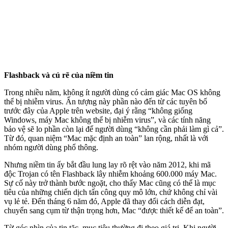
Flashback và cú rẽ của niềm tin
Trong nhiều năm, không ít người dùng có cảm giác Mac OS không
thể bị nhiễm virus. Ấn tượng này phần nào đến từ các tuyên bố
trước đây của Apple trên website, đại ý rằng “không giống
Windows, máy Mac không thể bị nhiễm virus”, và các tính năng
bảo vệ sẽ lo phần còn lại để người dùng “không cần phải làm gì cả”.
Từ đó, quan niệm “Mac mặc định an toàn” lan rộng, nhất là với
nhóm người dùng phổ thông.
Nhưng niềm tin ấy bắt đầu lung lay rõ rệt vào năm 2012, khi mã
độc Trojan có tên Flashback lây nhiễm khoảng 600.000 máy Mac.
Sự cố này trở thành bước ngoặt, cho thấy Mac cũng có thể là mục
tiêu của những chiến dịch tấn công quy mô lớn, chứ không chỉ vài
vụ lẻ tẻ. Đến tháng 6 năm đó, Apple đã thay đổi cách diễn đạt,
chuyển sang cụm từ thận trọng hơn, Mac “được thiết kế để an toàn”.
Từ góc nhìn của tin tặc, mục tiêu thường đi theo giá trị. Khi người