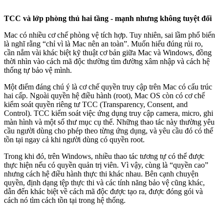
TCC và lớp phòng thủ hai tầng - mạnh nhưng không tuyệt đối
Mac có nhiều cơ chế phòng vệ tích hợp. Tuy nhiên, sai lầm phổ biến
là nghĩ rằng “chỉ vì là Mac nên an toàn”. Muốn hiểu đúng rủi ro,
cần nắm vài khác biệt kỹ thuật cơ bản giữa Mac và Windows, đồng
thời nhìn vào cách mã độc thường tìm đường xâm nhập và cách hệ
thống tự bảo vệ mình.
Một điểm đáng chú ý là cơ chế quyền truy cập trên Mac có cấu trúc
hai cấp. Ngoài quyền hệ điều hành (root), Mac OS còn có cơ chế
kiểm soát quyền riêng tư TCC (Transparency, Consent, and
Control). TCC kiểm soát việc ứng dụng truy cập camera, micro, ghi
màn hình và một số thư mục cụ thể. Những thao tác này thường yêu
cầu người dùng cho phép theo từng ứng dụng, và yêu cầu đó có thể
tồn tại ngay cả khi người dùng có quyền root.
Trong khi đó, trên Windows, nhiều thao tác tương tự có thể được
thực hiện nếu có quyền quản trị viên. Vì vậy, cùng là “quyền cao”
nhưng cách hệ điều hành thực thi khác nhau. Bên cạnh chuyện
quyền, định dạng tệp thực thi và các tính năng bảo vệ cũng khác,
dẫn đến khác biệt về cách mã độc được tạo ra, được đóng gói và
cách nó tìm cách tồn tại trong hệ thống.