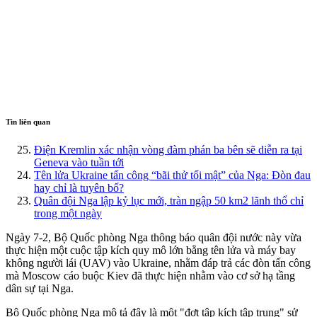
Tin liên quan
Điện Kremlin xác nhận vòng đàm phán ba bên sẽ diễn ra tại
Geneva vào tuần tới
Tên lửa Ukraine tấn công “bãi thử tối mật” của Nga: Đòn đau
hay chỉ là tuyên bố?
Quân đội Nga lập kỷ lục mới, tràn ngập 50 km2 lãnh thổ chỉ
trong một ngày
Ngày 7-2, Bộ Quốc phòng Nga thông báo quân đội nước này vừa
thực hiện một cuộc tập kích quy mô lớn bằng tên lửa và máy bay
không người lái (UAV) vào Ukraine, nhằm đáp trả các đòn tấn công
mà Moscow cáo buộc Kiev đã thực hiện nhằm vào cơ sở hạ tầng
dân sự tại Nga.
Bộ Quốc phòng Nga mô tả đây là một "đợt tập kích tập trung" sử