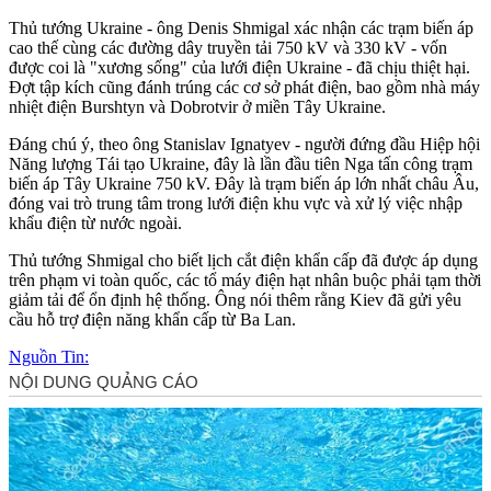
Thủ tướng Ukraine - ông Denis Shmigal xác nhận các trạm biến áp
cao thế cùng các đường dây truyền tải 750 kV và 330 kV - vốn
được coi là "xương sống" của lưới điện Ukraine - đã chịu thiệt hại.
Đợt tập kích cũng đánh trúng các cơ sở phát điện, bao gồm nhà máy
nhiệt điện Burshtyn và Dobrotvir ở miền Tây Ukraine.
Đáng chú ý, theo ông Stanislav Ignatyev - người đứng đầu Hiệp hội
Năng lượng Tái tạo Ukraine, đây là lần đầu tiên Nga tấn công trạm
biến áp Tây Ukraine 750 kV. Đây là trạm biến áp lớn nhất châu Âu,
đóng vai trò trung tâm trong lưới điện khu vực và xử lý việc nhập
khẩu điện từ nước ngoài.
Thủ tướng Shmigal cho biết lịch cắt điện khẩn cấp đã được áp dụng
trên phạm vi toàn quốc, các tổ máy điện hạt nhân buộc phải tạm thời
giảm tải để ổn định hệ thống. Ông nói thêm rằng Kiev đã gửi yêu
cầu hỗ trợ điện năng khẩn cấp từ Ba Lan.
Nguồn Tin: