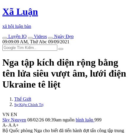
Xã Luận
xã hội luận bàn
Luyện IQ
Videos
Ngày Đẹp
09:09:09 AM, Thứ Abc 09/09/2021
Nga tập kích diện rộng bằng
tên lửa siêu vượt âm, lưới điện
Ukraine tê liệt
Thế Giới
Sự Kiện Chính Trị
VN
EN
Sky Nguyen
08/02/26 08:39am
nguồn
bình luận
999
A-
A
A+
Bộ Quốc phòng Nga cho biết đã tiến hành đợt tấn công tập trung