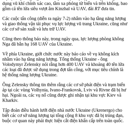
dụng vũ khí chính xác cao, tầm xa phóng từ biển và trên không, bao
gồm cả tên lửa siêu vượt âm Kinzhal và UAV, đài
RT
đưa tin.
Các cuộc tấn công (diễn ra ngày 7-2) nhắm vào hạ tầng năng lượng
và giao thông vận tải phục vụ lực lượng vũ trang Ukraine, cũng như
các cơ sở sản xuất và lưu trữ UAV.
Cũng theo thông báo này, trong ngày qua, lực lượng phòng không
Nga đã bắn hạ 168 UAV của Ukraine.
Về phía Ukraine, giới chức nước này báo cáo về vụ không kích
nhằm vào hạ tầng năng lượng. Tổng thống Ukraine - ông
Volodymyr Zelensky nói rằng hơn 400 UAV và khoảng 40 tên lửa
các loại đã được sử dụng trong đợt tấn công, với mục tiêu chính là
hệ thống năng lượng Ukraine.
Ông Zelensky thông tin thêm rằng các cơ sở phát điện và trạm biến
áp tại các vùng Volhynia, Ivano-Frankovsk, Lviv và Rivne đã bị hư
hại. Ngoài ra, các vụ nổ cũng được ghi nhận tại khu vực Kiev và
Kharkiv.
Tập đoàn điều hành lưới điện nhà nước Ukraine (Ukrenergo) cho
biết các cơ sở năng lượng tại tổng cộng 8 khu vực đã bị trúng đạn,
buộc cơ quan này phải thực hiện cắt điện khẩn cấp trên toàn quốc.