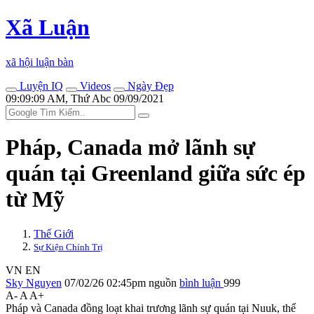
Xã Luận
xã hội luận bàn
Luyện IQ
Videos
Ngày Đẹp
09:09:09 AM, Thứ Abc 09/09/2021
Pháp, Canada mở lãnh sự
quán tại Greenland giữa sức ép
từ Mỹ
Thế Giới
Sự Kiện Chính Trị
VN
EN
Sky Nguyen
07/02/26 02:45pm
nguồn
bình luận
999
A-
A
A+
Pháp và Canada đồng loạt khai trương lãnh sự quán tại Nuuk, thể