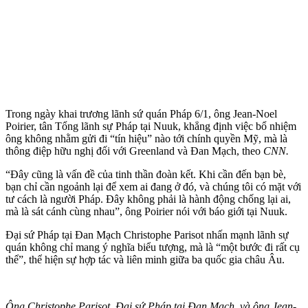
Trong ngày khai trương lãnh sứ quán Pháp 6/1, ông Jean-Noel
Poirier, tân Tổng lãnh sự Pháp tại Nuuk, khẳng định việc bổ nhiệm
ông không nhằm gửi đi “tín hiệu” nào tới chính quyền Mỹ, mà là
thông điệp hữu nghị đối với Greenland và Đan Mạch, theo
CNN.
“Đây cũng là vấn đề của tinh thần đoàn kết. Khi cần đến bạn bè,
bạn chỉ cần ngoảnh lại để xem ai đang ở đó, và chúng tôi có mặt với
tư cách là người Pháp. Đây không phải là hành động chống lại ai,
mà là sát cánh cùng nhau”, ông Poirier nói với báo giới tại Nuuk.
Đại sứ Pháp tại Đan Mạch Christophe Parisot nhấn mạnh lãnh sự
quán không chỉ mang ý nghĩa biểu tượng, mà là “một bước đi rất cụ
thể”, thể hiện sự hợp tác và liên minh giữa ba quốc gia châu Âu.
Ông Christophe Parisot, Đại sứ Pháp tại Đan Mạch, và ông Jean-