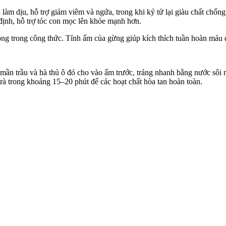
làm dịu, hỗ trợ giảm viêm và ngứa, trong khi kỷ tử lại giàu chất chống
 định, hỗ trợ tóc con mọc lên khỏe mạnh hơn.
ng trong công thức. Tính ấm của gừng giúp kíc‌h thí‌ch tuần hoàn máu 
 mần trầu và hà thủ ô đỏ cho vào ấm trước, tráng nhanh bằng nước sôi
trà trong khoảng 15–20 phút để các hoạt chất hòa tan hoàn toàn.