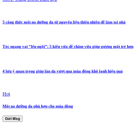
5 công thức mặt nạ dưỡng da từ nguyên liệu thiên nhiên dễ làm tại nhà
Tóc ngang vai “lên ngôi”: 5 kiểu vừa dễ chăm vừa giúp gương mặt trẻ hơn
4 lưu ý quan trọng giúp làn da vượt qua mùa đông khô lạnh hiệu quả
Hot
Mặt nạ dưỡng da phù hợp cho mùa đông
Gửi Msg