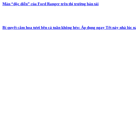
Màn “độc diễn” của Ford Ranger trên thị trường bán tải
Bí quyết cắm hoa tươi bền cả tuần không héo: Áp dụng ngay Tết này nhà lúc n