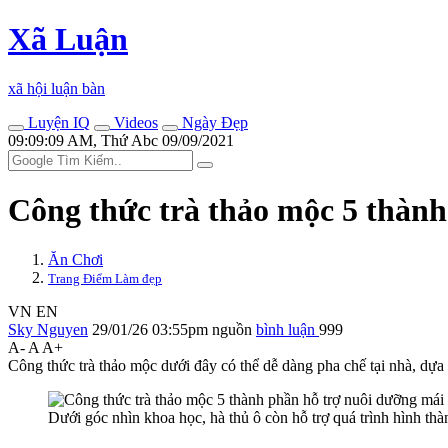
Xã Luận
xã hội luận bàn
Luyện IQ
Videos
Ngày Đẹp
09:09:09 AM, Thứ Abc 09/09/2021
Công thức trà thảo mộc 5 thành
Ăn Chơi
Trang Điểm Làm đẹp
VN
EN
Sky Nguyen
29/01/26 03:55pm
nguồn
bình luận
999
A-
A
A+
Công thức trà thảo mộc dưới đây có thể dễ dàng pha chế tại nhà, dựa 
Dưới góc nhìn khoa học, hà thủ ô còn hỗ trợ quá trình hình th