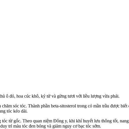
hủ ô đỏ, hoa cúc khô, kỷ tử và gừng tươi với liều lượng vừa phải.
an chăm sóc tóc. Thành phần beta-sitosterol trong cỏ mần trầu được biế
ụng tóc kéo dài.
g tóc từ gốc. Theo quan niệm Đông y, khi khí huyết lưu thông tốt, nan
n duy trì màu tóc đen bóng và giảm nguy cơ bạc tóc sớm.