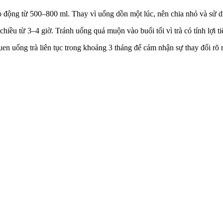
 động từ 500–800 ml. Thay vì uống dồn một lúc, nên chia nhỏ và sử dụng
hiều từ 3–4 giờ. Tránh uống quá muộn vào buổi tối vì trà có tính lợi t
quen uống trà liên tục trong khoảng 3 tháng để cảm nhận sự thay đổi rõ 