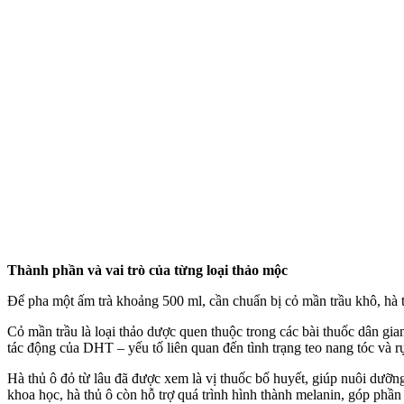
Thành phần và vai trò của từng loại thảo mộc
Để pha một ấm trà khoảng 500 ml, cần chuẩn bị cỏ mần trầu khô, hà t
Cỏ mần trầu là loại thảo dược quen thuộc trong các bài thuốc dân gi
tác động của DHT – yếu tố liên quan đến tình trạng teo nang tóc và r
Hà thủ ô đỏ từ lâu đã được xem là vị thuốc bổ huyết, giúp nuôi dưỡn
khoa học, hà thủ ô còn hỗ trợ quá trình hình thành melanin, góp phầ