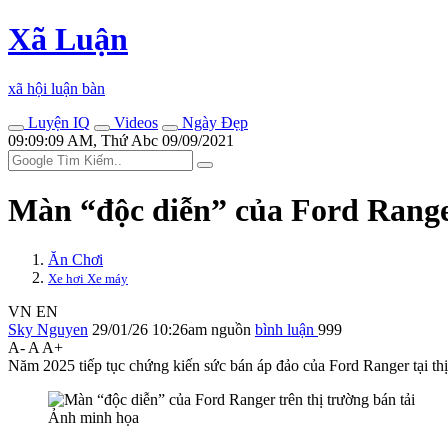
Xã Luận
xã hội luận bàn
Luyện IQ
Videos
Ngày Đẹp
09:09:09 AM, Thứ Abc 09/09/2021
Màn “độc diễn” của Ford Ranger
Ăn Chơi
Xe hơi Xe máy
VN
EN
Sky Nguyen
29/01/26 10:26am
nguồn
bình luận
999
A-
A
A+
Năm 2025 tiếp tục chứng kiến sức bán áp đảo của Ford Ranger tại th
Ảnh minh họa