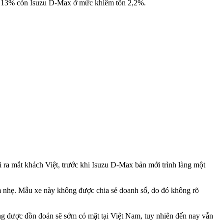
ảng 13% còn Isuzu D-Max ở mức khiêm tốn 2,2%.
 ra mắt khách Việt, trước khi Isuzu D-Max bản mới trình làng một
ảm nhẹ. Mẫu xe này không được chia sẻ doanh số, do đó không rõ
ng được đồn đoán sẽ sớm có mặt tại Việt Nam, tuy nhiên đến nay vẫn