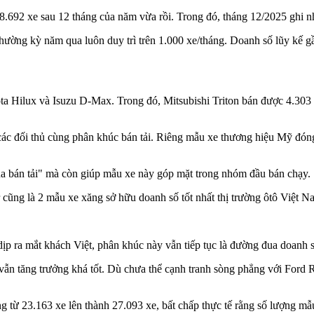
.692 xe sau 12 tháng của năm vừa rồi. Trong đó, tháng 12/2025 ghi n
 thường kỳ năm qua luôn duy trì trên 1.000 xe/tháng. Doanh số lũy kế 
ta Hilux và Isuzu D-Max. Trong đó, Mitsubishi Triton bán được 4.303 
 các đối thủ cùng phân khúc bán tải. Riêng mẫu xe thương hiệu Mỹ đó
ua bán tải" mà còn giúp mẫu xe này góp mặt trong nhóm đầu bán chạy.
cũng là 2 mẫu xe xăng sở hữu doanh số tốt nhất thị trường ôtô Việt 
p ra mắt khách Việt, phân khúc này vẫn tiếp tục là đường đua doanh 
 vẫn tăng trưởng khá tốt. Dù chưa thể cạnh tranh sòng phẳng với Ford
g từ 23.163 xe lên thành 27.093 xe, bất chấp thực tế rằng số lượng mẫu