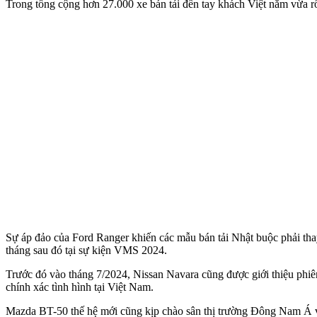
Trong tổng cộng hơn 27.000 xe bán tải đến tay khách Việt năm vừa 
Sự áp đảo của Ford Ranger khiến các mẫu bán tải Nhật buộc phải thay
tháng sau đó tại sự kiện VMS 2024.
Trước đó vào tháng 7/2024, Nissan Navara cũng được giới thiệu phiê
chính xác tình hình tại Việt Nam.
Mazda BT-50 thế hệ mới cũng kịp chào sân thị trường Đông Nam Á và