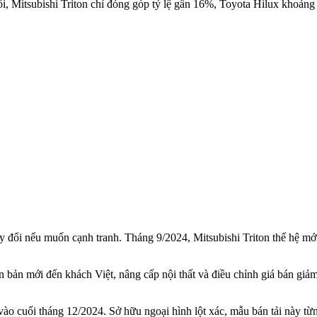
rồi, Mitsubishi Triton chỉ đóng góp tỷ lệ gần 16%, Toyota Hilux kho
 đổi nếu muốn cạnh tranh. Tháng 9/2024, Mitsubishi Triton thế hệ mới
n bản mới đến khách Việt, nâng cấp nội thất và điều chỉnh giá bán gi
o cuối tháng 12/2024. Sở hữu ngoại hình lột xác, mẫu bán tải này từ