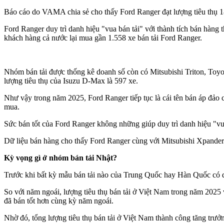
Báo cáo do VAMA chia sẻ cho thấy Ford Ranger đạt lượng tiêu thụ 18
Ford Ranger duy trì danh hiệu "vua bán tải" với thành tích bán hàng
khách hàng cả nước lại mua gần 1.558 xe bán tải Ford Ranger.
Nhóm bán tải được thống kê doanh số còn có Mitsubishi Triton, Toyo
lượng tiêu thụ của Isuzu D-Max là 597 xe.
Như vậy trong năm 2025, Ford Ranger tiếp tục là cái tên bán áp đảo
mua.
Sức bán tốt của Ford Ranger không những giúp duy trì danh hiệu "v
Dữ liệu bán hàng cho thấy Ford Ranger cùng với Mitsubishi Xpander 
Kỳ vọng gì ở nhóm bán tải Nhật?
Trước khi bất kỳ mẫu bán tải nào của Trung Quốc hay Hàn Quốc có dị
So với năm ngoái, lượng tiêu thụ bán tải ở Việt Nam trong năm 2025
đã bán tốt hơn cùng kỳ năm ngoái.
Nhờ đó, tổng lượng tiêu thụ bán tải ở Việt Nam thành công tăng trưởn