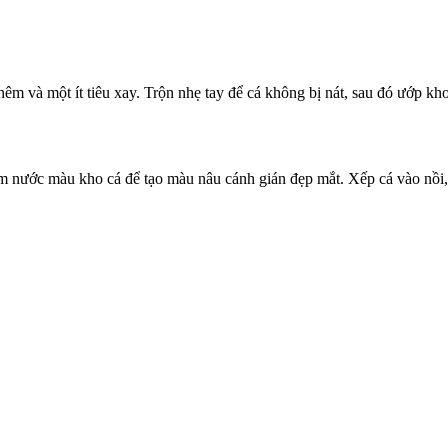
êm và một ít tiêu xay. Trộn nhẹ tay để cá không bị nát, sau đó ướp kh
êm nước màu kho cá để tạo màu nâu cánh gián đẹp mắt. Xếp cá vào nồi,