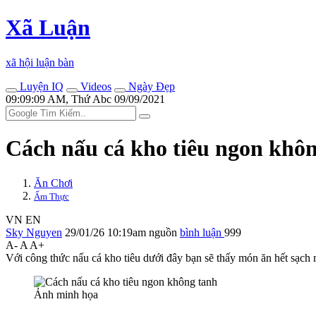
Xã Luận
xã hội luận bàn
Luyện IQ
Videos
Ngày Đẹp
09:09:09 AM, Thứ Abc 09/09/2021
Cách nấu cá kho tiêu ngon khô
Ăn Chơi
Ẩm Thực
VN
EN
Sky Nguyen
29/01/26 10:19am
nguồn
bình luận
999
A-
A
A+
Với công thức nấu cá kho tiêu dưới đây bạn sẽ thấy món ăn hết sạch 
Ảnh minh họa