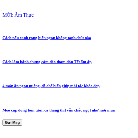
MỚI: Ẩm Thực
Cách nấu canh rong biển ngon không tanh chút nào
Cách làm bánh chưng cốm dẻo thơm đón Tết ấm áp
4 món ăn ngon miệng, dễ chế biến giúp mái tóc khỏe đẹp
Mẹo cấp đông tôm tươi, cả tháng thịt vẫn chắc ngọt như mới mua
Gửi Msg