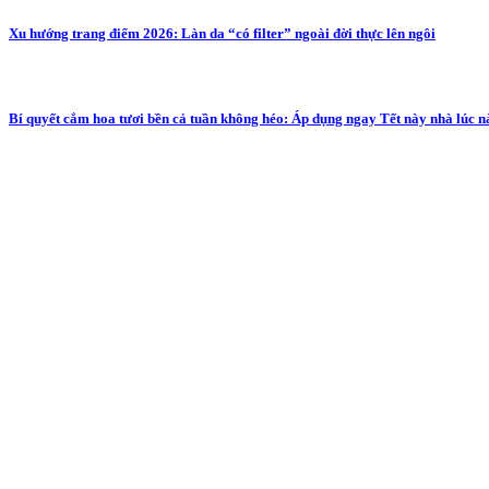
Xu hướng trang điểm 2026: Làn da “có filter” ngoài đời thực lên ngôi
Bí quyết cắm hoa tươi bền cả tuần không héo: Áp dụng ngay Tết này nhà lúc n