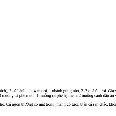
 thích), 3 củ hành tím, 4 tép tỏi, 1 nhánh gừng nhỏ, 2–3 quả ớt tươi. G
/3 muỗng cà phê muối, 1 muỗng cà phê hạt nêm, 2 muỗng canh dầu ăn 
chợ. Cá ngon thường có mắt trong, mang đỏ tươi, thân cá săn chắc, khô