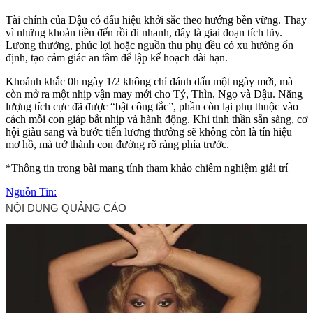
Tài chính của Dậu có dấu hiệu khởi sắc theo hướng bền vững. Thay
vì những khoản tiền đến rồi đi nhanh, đây là giai đoạn tích lũy.
Lương thưởng, phúc lợi hoặc nguồn thu phụ đều có xu hướng ổn
định, tạo cảm giác an tâm để lập kế hoạch dài hạn.
Khoảnh khắc 0h ngày 1/2 không chỉ đánh dấu một ngày mới, mà
còn mở ra một nhịp vận may mới cho Tý, Thìn, Ngọ và Dậu. Năng
lượng tích cực đã được “bật công tắc”, phần còn lại phụ thuộc vào
cách mỗi con giáp bắt nhịp và hành động. Khi tinh thần sẵn sàng, cơ
hội giàu sang và bước tiến lương thưởng sẽ không còn là tín hiệu
mơ hồ, mà trở thành con đường rõ ràng phía trước.
*Thông tin trong bài mang tính tham khảo chiêm nghiệm giải trí
Nguồn Tin: