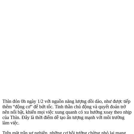
Thìn đón 0h ngày 1/2 với nguồn năng lượng dồi dào, như được tiếp
thêm “động cơ” để bứt tốc. Tinh thần chủ động và quyết đoán trở
nên nổi bật, khiến mọi việc xung quanh có xu hướng xoay theo nhịp
của Thìn. Đây là thời điểm dễ tạo ấn tượng mạnh với môi trường
làm việc.
Trên mặt trận sự nghiệp, những cơ hội tưởng chừng nhỏ lại mang