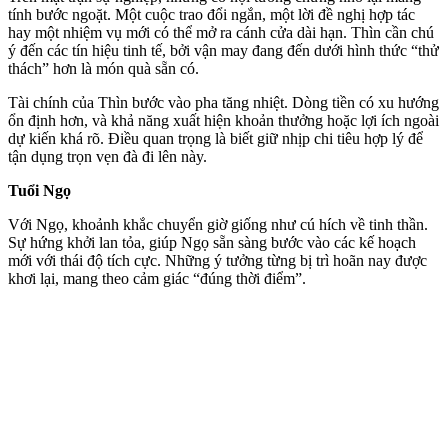
tính bước ngoặt. Một cuộc trao đổi ngắn, một lời đề nghị hợp tác
hay một nhiệm vụ mới có thể mở ra cánh cửa dài hạn. Thìn cần chú
ý đến các tín hiệu tinh tế, bởi vận may đang đến dưới hình thức “thử
thách” hơn là món quà sẵn có.
Tài chính của Thìn bước vào pha tăng nhiệt. Dòng tiền có xu hướng
ổn định hơn, và khả năng xuất hiện khoản thưởng hoặc lợi ích ngoài
dự kiến khá rõ. Điều quan trọng là biết giữ nhịp chi tiêu hợp lý để
tận dụng trọn vẹn đà đi lên này.
Tuổi Ngọ
Với Ngọ, khoảnh khắc chuyển giờ giống như cú hích về tinh thần.
Sự hứng khởi lan tỏa, giúp Ngọ sẵn sàng bước vào các kế hoạch
mới với thái độ tích cực. Những ý tưởng từng bị trì hoãn nay được
khơi lại, mang theo cảm giác “đúng thời điểm”.