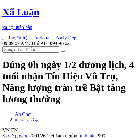
Xã Luận
xã hội luận bàn
Luyện IQ
Videos
Ngày Đẹp
09:09:09 AM, Thứ Abc 09/09/2021
Đúng 0h ngày 1/2 dương lịch, 4
tuổi nhận Tín Hiệu Vũ Trụ,
Năng lượng tràn trề Bật tăng
lương thưởng
Ăn Chơi
Kĩ Năng Sống
VN
EN
Sky Nguyen
29/01/26 10:01am
nguồn
bình luận
999