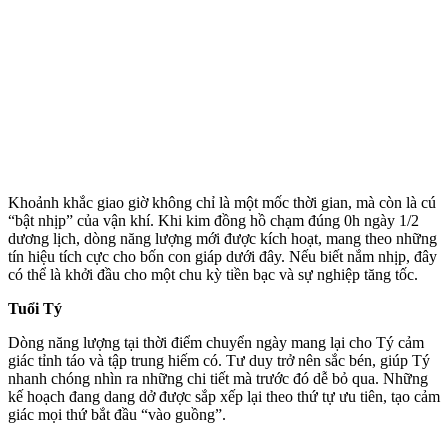
Khoảnh khắc giao giờ không chỉ là một mốc thời gian, mà còn là cú
“bật nhịp” của vận khí. Khi kim đồng hồ chạm đúng 0h ngày 1/2
dương lịch, dòng năng lượng mới được kích hoạt, mang theo những
tín hiệu tích cực cho bốn con giáp dưới đây. Nếu biết nắm nhịp, đây
có thể là khởi đầu cho một chu kỳ tiền bạc và sự nghiệp tăng tốc.
Tuổi Tý
Dòng năng lượng tại thời điểm chuyển ngày mang lại cho Tý cảm
giác tỉnh táo và tập trung hiếm có. Tư duy trở nên sắc bén, giúp Tý
nhanh chóng nhìn ra những chi tiết mà trước đó dễ bỏ qua. Những
kế hoạch đang dang dở được sắp xếp lại theo thứ tự ưu tiên, tạo cảm
giác mọi thứ bắt đầu “vào guồng”.