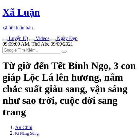
Xã Luận
xã hội luận bàn
Luyện IQ
Videos
Ngày Đẹp
09:09:09 AM, Thứ Abc 09/09/2021
Từ giờ đến Tết Bính Ngọ, 3 con
giáp Lộc Lá lên hương, nắm
chắc suất giàu sang, vận sáng
như sao trời, cuộc đời sang
trang
Ăn Chơi
Kĩ Năng Sống