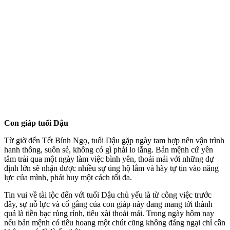
Con giáp tuổi Dậu
Từ giờ đến Tết Bính Ngọ, tuổi Dậu gặp ngày tam hợp nên vận trình
hanh thông, suôn sẻ, không có gì phải lo lắng. Bản mệnh cứ yên
tâm trải qua một ngày làm việc bình yên, thoải mái với những dự
định lớn sẽ nhận được nhiều sự ủng hộ lắm và hãy tự tin vào năng
lực của mình, phát huy một cách tối đa.
Tin vui về tài lộc đến với tuổi Dậu chủ yếu là từ công việc trước
đây, sự nỗ lực và cố gắng của con giáp này đang mang tới thành
quả là tiền bạc rủng rỉnh, tiêu xài thoải mái. Trong ngày hôm nay
nếu bản mệnh có tiêu hoang một chút cũng không đáng ngại chỉ cần