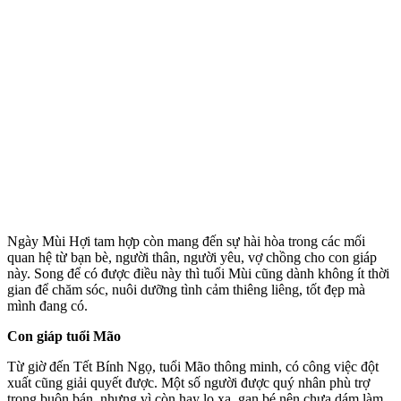
Ngày Mùi Hợi tam hợp còn mang đến sự hài hòa trong các mối
quan hệ từ bạn bè, người thân, người yêu, vợ chồng cho con giáp
này. Song để có được điều này thì tuổi Mùi cũng dành không ít thời
gian để chăm sóc, nuôi dưỡng tình cảm thiêng liêng, tốt đẹp mà
mình đang có.
Con giáp tuổi Mão
Từ giờ đến Tết Bính Ngọ, tuổi Mão thông minh, có công việc đột
xuất cũng giải quyết được. Một số người được quý nhân phù trợ
trong buôn bán, nhưng vì còn hay lo xa, gan bé nên chưa dám làm