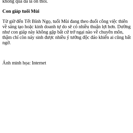
không quá đà là ổn thôi.
Con giáp tuổi Mùi
Từ giờ đến Tết Bính Ngọ, tuổi Mùi đang theo đuổi công việc thiên
về sáng tạo hoặc kinh doanh tự do sẽ có nhiều thuận lợi hơn. Dường
như con giáp này không gặp bất cứ trở ngại nào về chuyên môn,
thậm chí còn nảy sinh được nhiều ý tưởng độc đáo khiến ai cũng bất
ngờ.
Ảnh minh họa: Internet