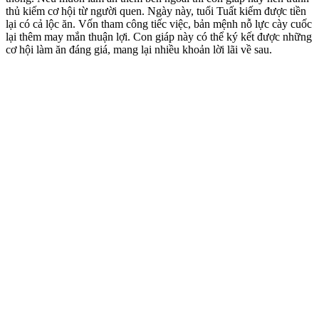
thủ kiếm cơ hội từ người quen. Ngày này, tuổi Tuất kiếm được tiền
lại có cả lộc ăn. Vốn tham công tiếc việc, bản mệnh nỗ lực cày cuốc
lại thêm may mắn thuận lợi. Con giáp này có thể ký kết được những
cơ hội làm ăn đáng giá, mang lại nhiều khoản lời lãi về sau.