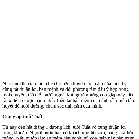
Nhờ cục diện tam hội che chở nên chu‌yện tìn‌h cảm của tuổi Tý
cũng rất thuận lợi, bản mệnh và đối phương tâm đầu ý hợp trong
mọi chuyện. Có thể người ngoài không rõ nhưng con giáp này hiểu
rằng để có được hạnh phúc hiện tại bản mệnh đã dành rất nhiều tâm
huyết để nuôi dưỡng, chăm sóc tình cảm của mình.
Con giáp tuổi Tuất
Từ nay đến hết tháng 1 dương lịch, tuổi Tuất vô cùng thuận lợi
trong làm ăn. Người buôn bán có khách ủng hộ sớm, hàng hóa lưu
thông. Nếu muốn làm ăn thêm bên ngoài thì con giáp này nên tranh