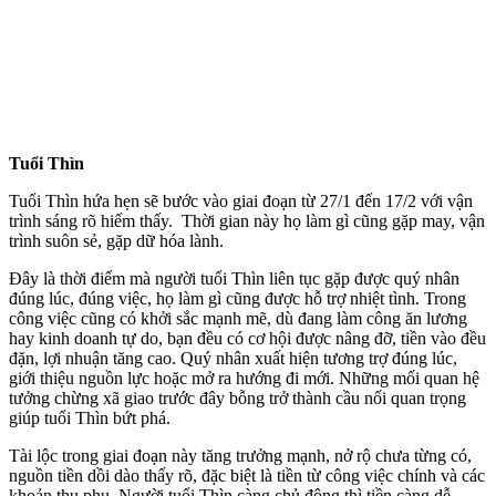
Tuổi Thìn
Tuổi Thìn hứa hẹn sẽ bước vào giai đoạn từ 27/1 đến 17/2 với vận
trình sáng rõ hiếm thấy. Thời gian này họ làm gì cũng gặp may, vận
trình suôn sẻ, gặp dữ hóa lành.
Đây là thời điểm mà người tuổi Thìn liên tục gặp được quý nhân
đúng lúc, đúng việc, họ làm gì cũng được hỗ trợ nhiệt tình. Trong
công việc cũng có khởi sắc mạnh mẽ, dù đang làm công ăn lương
hay kinh doanh tự do, bạn đều có cơ hội được nâng đỡ, tiền vào đều
đặn, lợi nhuận tăng cao. Quý nhân xuất hiện tương trợ đúng lúc,
giới thiệu nguồn lực hoặc mở ra hướng đi mới. Những mối quan hệ
tưởng chừng xã giao trước đây bỗng trở thành cầu nối quan trọng
giúp tuổi Thìn bứt phá.
Tài lộc trong giai đoạn này tăng trưởng mạnh, nở rộ chưa từng có,
nguồn tiền dồi dào thấy rõ, đặc biệt là tiền từ công việc chính và các
khoản thu phụ. Người tuổi Thìn càng chủ động thì tiền càng dễ