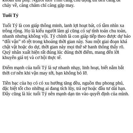
chảy về, càng chăm chỉ càng gặp may.
Tuổi Tý
Tuổi Tý là con giáp thông minh, lanh lợi hoạt bát, có tầm nhìn xa
trông rộng. Họ là kiểu người làm gì cũng có sự tính toán chu toàn,
nhanh nhưng không vội. Tý chính là con giáp tiếp theo được dự báo
“đổi vận” rõ rệt trong khoảng thời gian này. Sau một giai đoạn khá
chật vật hoặc do dự, thời gian này mọi thứ sẽ hanh thông thấy rõ.
Quý nhân xuất hiện rất đúng lúc đúng thời điểm, mang đến lời
khuyên giá trị và cơ hội thực tế.
Điểm mạnh của tuổi Tý là sự nhanh nhạy, linh hoạt, biết nắm bắt
thời cơ nên khi vận may tới, bạn không bỏ lỡ.
Tiền bạc của họ có có xu hướng tăng đều, nguồn thu phong phú,
đặc biệt tốt cho những ai đang tích lũy, trả nợ hoặc đầu tư dài hạn.
Đây cũng là lúc tuổi Tý nên mạnh dạn tin vào quyết định của mình.