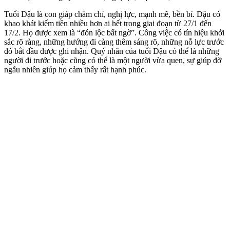
Tuổi Dậu là con giáp chăm chỉ, nghị lực, mạnh mẽ, bền bỉ. Dậu có
khao khát kiếm tiền nhiều hơn ai hết trong giai đoạn từ 27/1 đến
17/2. Họ được xem là “đón lộc bất ngờ”. Công việc có tín hiệu khởi
sắc rõ ràng, những hướng đi càng thêm sáng rõ, những nỗ lực trước
đó bắt đầu được ghi nhận. Quý nhân của tuổi Dậu có thể là những
người đi trước hoặc cũng có thể là một người vừa quen, sự giúp đỡ
ngẫu nhiên giúp họ cảm thấy rất hạnh phúc.