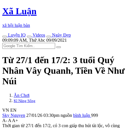
Xã Luận
xã hội luận bàn
Luyện IQ
Videos
Ngày Đẹp
09:09:09 AM, Thứ Abc 09/09/2021
Từ 27/1 đến 17/2: 3 tuổi Quý
Nhân Vây Quanh, Tiền Về Như
Núi
Ăn Chơi
Kĩ Năng Sống
VN
EN
Sky Nguyen
27/01/26 03:30pm
nguồn
bình luận
999
A-
A
A+
Thời gian từ 27/1 đến 17/2, có 3 con giáp thu hút tài lộc, vô cùng