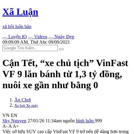
Xã Luận
xã hội luận bàn
Luyện IQ
Videos
Ngày Đẹp
09:09:09 AM, Thứ Abc 09/09/2021
Cận Tết, “xe chủ tịch” VinFast
VF 9 lăn bánh từ 1,3 tỷ đồng,
nuôi xe gần như bằng 0
Ăn Chơi
Xe hơi Xe máy
VN
EN
Sky Nguyen
27/01/26 11:34am
nguồn
bình luận
999
A-
A
A+
Việc sở hữu SUV cao cấp VinFast VF 9 trở nên dễ dàng hơn trong