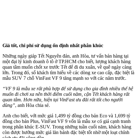
Giá tốt, chi phí sử dụng ổn định nhất phân khúc
Những ngày giáp Tết Nguyên đán, anh Hòa, tư vấn bán hàng tại
một đại lý kinh doanh ô tô ở TP.HCM cho biết, lượng khách hàng
quan tâm muốn chốt xe trước Tết để đi du xuân, về quê ngày càng
lớn. Trong đó, số khách tìm hiểu về các dòng xe cao cấp, đặc biệt là
mẫu SUV 7 chỗ VinFast VF 9 tăng mạnh so với các năm trước.
“VF 9 là mẫu xe rất phù hợp để sử dụng cho gia đình nhiều thế hệ
muốn đi chơi xa nên thời điểm cuối năm, cận Tết khách
hàng
rấ
t
quan tâm
. Hơn nữa, hiện tại VinFast ưu đãi rất tốt cho người
dùng”
, anh Hòa chia sẻ.
Anh cho biết, với mức giá 1,499 tỷ đồng cho bản Eco và 1,699 tỷ
đồng cho bản Plus, VinFast VF 9 vốn là mẫu xe có giá cạnh tranh
trong phân khúc E-SUV. Trong những tuần cuối năm, khách hàng
còn được hưởng mức giá lăn bánh đặc biệt tốt nhờ một loạt chính
sách ưu đãi cộng dồn.