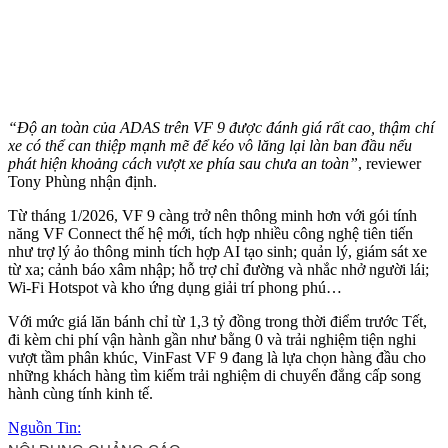
“Độ an toàn của ADAS trên VF 9 được đánh giá rất cao, thậm chí
xe có thể can thiệp mạnh mẽ để kéo vô lăng lại làn ban đầu nếu
phát hiện khoảng cách vượt xe phía sau chưa an toàn”
, reviewer
Tony Phùng nhận định.
Từ tháng 1/2026, VF 9 càng trở nên thông minh hơn với gói tính
năng VF Connect thế hệ mới, tích hợp nhiều công nghệ tiên tiến
như trợ lý ảo thông minh tích hợp AI tạo sinh; quản lý, giám sát xe
từ xa; cảnh báo xâm nhập; hỗ trợ chỉ đường và nhắc nhở người lái;
Wi-Fi Hotspot và kho ứng dụng giải trí phong phú…
Với mức giá lăn bánh chỉ từ 1,3 tỷ đồng trong thời điểm trước Tết,
đi kèm chi phí vận hành gần như bằng 0 và trải nghiệm tiện nghi
vượt tầm phân khúc, VinFast VF 9 đang là lựa chọn hàng đầu cho
những khách hàng tìm kiếm trải nghiệm di chuyển đẳng cấp song
hành cùng tính kinh tế.
Nguồn Tin: