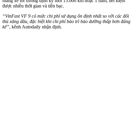
mang xe tới xưởng định kỳ mỗi 15.000 km hoặc 1 năm, tiết kiệm
được nhiều thời gian và tiền bạc.
“VinFast VF 9 có mức chi phí sử dụng ổn định nhất so với các đối
thủ xăng dầu, đặc biệt khi chi phí bảo trì bảo dưỡng thấp hơn đáng
kể”
, kênh Autodaily nhận định.