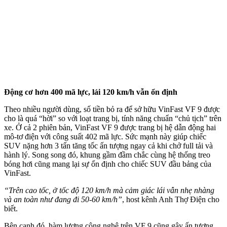
Động cơ hơn 400 mã lực, lái 120 km/h vẫn ổn định
Theo nhiều người dùng, số tiền bỏ ra để sở hữu VinFast VF 9 được
cho là quá “hời” so với loạt trang bị, tính năng chuẩn “chủ tịch” trên
xe. Ở cả 2 phiên bản, VinFast VF 9 được trang bị hệ dẫn động hai
mô-tơ điện với công suất 402 mã lực. Sức mạnh này giúp chiếc
SUV nặng hơn 3 tấn tăng tốc ấn tượng ngay cả khi chở full tải và
hành lý.
Song song đó,
khung gầm đầm chắc cùng hệ thống treo
bóng hơi cũng mang lại sự ổn định cho chiếc SUV đầu bảng của
VinFast.
“Trên cao tốc, ở tốc độ 120 km/h mà cảm giác lái vẫn nhẹ nhàng
và an toàn như đang đi 50-60 km/h”
, host kênh Anh Thợ Điện cho
biết.
Bên cạnh đó, hàm lượng công nghệ trên VF 9 cũng gây ấn tượng