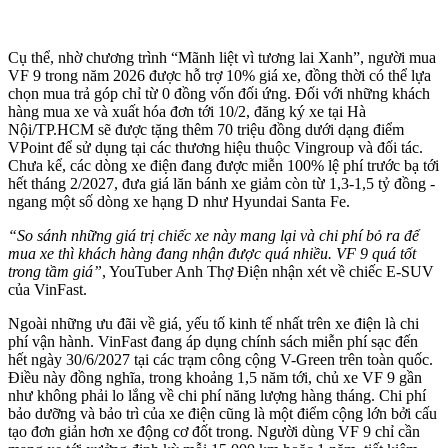
Cụ thể, nhờ chương trình “Mãnh liệt vì tương lai Xanh”, người mua
VF 9 trong năm 2026 được hỗ trợ 10% giá xe, đồng thời có thể lựa
chọn mua trả góp chỉ từ 0 đồng vốn đối ứng. Đối với những khách
hàng mua xe và xuất hóa đơn tới 10/2, đăng ký xe tại Hà
Nội/TP.HCM sẽ được tặng thêm 70 triệu đồng dưới dạng điểm
VPoint để sử dụng tại các thương hiệu thuộc Vingroup và đối tác.
Chưa kể, các dòng xe điện đang được miễn 100% lệ phí trước bạ tới
hết tháng 2/2027, đưa giá lăn bánh xe giảm còn từ 1,3-1,5 tỷ đồng -
ngang một số dòng xe hạng D như Hyundai Santa Fe.
“So sánh những giá trị chiếc xe này mang lại và chi phí bỏ ra để
mua xe thì khách hàng đang nhận được quá nhiều. VF 9 quá tốt
trong tầm giá”
, YouTuber Anh Thợ Điện nhận xét về chiếc E-SUV
của VinFast.
Ngoài những ưu đãi về giá, yếu tố kinh tế nhất trên xe điện là chi
phí vận hành. VinFast đang áp dụng chính sách miễn phí sạc đến
hết ngày 30/6/2027 tại các trạm công cộng V-Green trên toàn quốc.
Điều này đồng nghĩa, trong khoảng 1,5 năm tới, chủ xe VF 9 gần
như không phải lo lắng về chi phí năng lượng hàng tháng. Chi phí
bảo dưỡng và bảo trì của xe điện cũng là một điểm cộng lớn bởi cấu
tạo đơn giản hơn xe động cơ đốt trong. Người dùng VF 9 chỉ cần