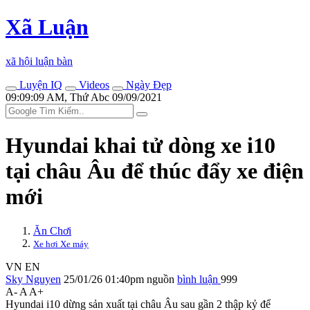
Xã Luận
xã hội luận bàn
Luyện IQ
Videos
Ngày Đẹp
09:09:09 AM, Thứ Abc 09/09/2021
Hyundai khai tử dòng xe i10
tại châu Âu để thúc đẩy xe điện
mới
Ăn Chơi
Xe hơi Xe máy
VN
EN
Sky Nguyen
25/01/26 01:40pm
nguồn
bình luận
999
A-
A
A+
Hyundai i10 dừng sản xuất tại châu Âu sau gần 2 thập kỷ để