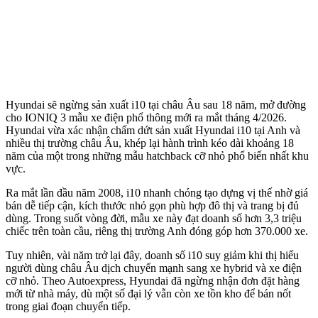
Hyundai sẽ ngừng sản xuất i10 tại châu Âu sau 18 năm, mở đường
cho IONIQ 3 mẫu xe điện phổ thông mới ra mắt tháng 4/2026.
Hyundai vừa xác nhận chấm dứt sản xuất Hyundai i10 tại Anh và
nhiều thị trường châu Âu, khép lại hành trình kéo dài khoảng 18
năm của một trong những mẫu hatchback cỡ nhỏ phổ biến nhất khu
vực.
Ra mắt lần đầu năm 2008, i10 nhanh chóng tạo dựng vị thế nhờ giá
bán dễ tiếp cận, kích thước nhỏ gọn phù hợp đô thị và trang bị đủ
dùng. Trong suốt vòng đời, mẫu xe này đạt doanh số hơn 3,3 triệu
chiếc trên toàn cầu, riêng thị trường Anh đóng góp hơn 370.000 xe.
Tuy nhiên, vài năm trở lại đây, doanh số i10 suy giảm khi thị hiếu
người dùng châu Âu dịch chuyển mạnh sang xe hybrid và xe điện
cỡ nhỏ. Theo Autoexpress, Hyundai đã ngừng nhận đơn đặt hàng
mới từ nhà máy, dù một số đại lý vẫn còn xe tồn kho để bán nốt
trong giai đoạn chuyển tiếp.