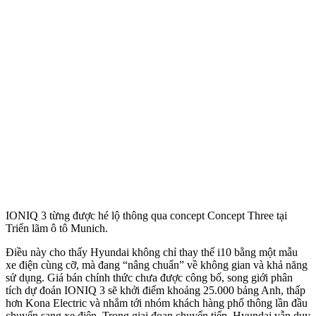
IONIQ 3 từng được hé lộ thông qua concept Concept Three tại
Triển lãm ô tô Munich.
Điều này cho thấy Hyundai không chỉ thay thế i10 bằng một mẫu
xe điện cùng cỡ, mà đang “nâng chuẩn” về không gian và khả năng
sử dụng. Giá bán chính thức chưa được công bố, song giới phân
tích dự đoán IONIQ 3 sẽ khởi điểm khoảng 25.000 bảng Anh, thấp
hơn Kona Electric và nhắm tới nhóm khách hàng phổ thông lần đầu
chuyển sang xe điện. Trong giai đoạn chuyển tiếp, Hyundai vẫn duy