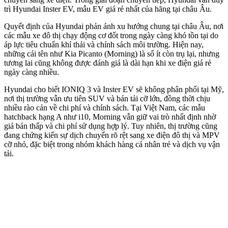
trì Hyundai Inster EV, mẫu EV giá rẻ nhất của hãng tại châu Âu.
Quyết định của Hyundai phản ánh xu hướng chung tại châu Âu, nơi
các mẫu xe đô thị chạy động cơ đốt trong ngày càng khó tồn tại do
áp lực tiêu chuẩn khí thải và chính sách môi trường. Hiện nay,
những cái tên như Kia Picanto (Morning) là số ít còn trụ lại, nhưng
tương lai cũng không được đánh giá là dài hạn khi xe điện giá rẻ
ngày càng nhiều.
Hyundai cho biết IONIQ 3 và Inster EV sẽ không phân phối tại Mỹ,
nơi thị trường vẫn ưu tiên SUV và bán tải cỡ lớn, đồng thời chịu
nhiều rào cản về chi phí và chính sách. Tại Việt Nam, các mẫu
hatchback hạng A như i10, Morning vẫn giữ vai trò nhất định nhờ
giá bán thấp và chi phí sử dụng hợp lý. Tuy nhiên, thị trường cũng
đang chứng kiến sự dịch chuyển rõ rệt sang xe điện đô thị và MPV
cỡ nhỏ, đặc biệt trong nhóm khách hàng cá nhân trẻ và dịch vụ vận
tải.