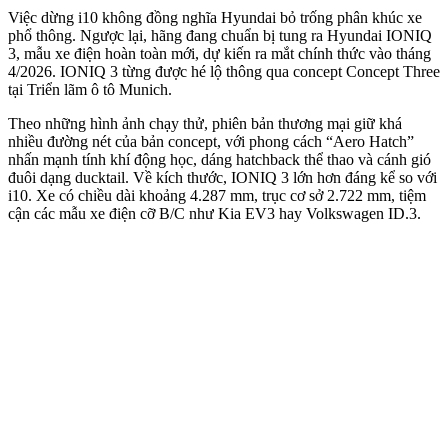
Việc dừng i10 không đồng nghĩa Hyundai bỏ trống phân khúc xe
phổ thông. Ngược lại, hãng đang chuẩn bị tung ra Hyundai IONIQ
3, mẫu xe điện hoàn toàn mới, dự kiến ra mắt chính thức vào tháng
4/2026. IONIQ 3 từng được hé lộ thông qua concept Concept Three
tại Triển lãm ô tô Munich.
Theo những hình ảnh chạy thử, phiên bản thương mại giữ khá
nhiều đường nét của bản concept, với phong cách “Aero Hatch”
nhấn mạnh tính khí động học, dáng hatchback thể thao và cánh gió
đuôi dạng ducktail. Về kích thước, IONIQ 3 lớn hơn đáng kể so với
i10. Xe có chiều dài khoảng 4.287 mm, trục cơ sở 2.722 mm, tiệm
cận các mẫu xe điện cỡ B/C như Kia EV3 hay Volkswagen ID.3.