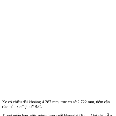
Xe có chiều dài khoảng 4.287 mm, trục cơ sở 2.722 mm, tiệm cận
các mẫu xe điện cỡ B/C.
Trong ngắn hạn, việc ngừng sản xuất Hyundai i10 như tại châu Âu