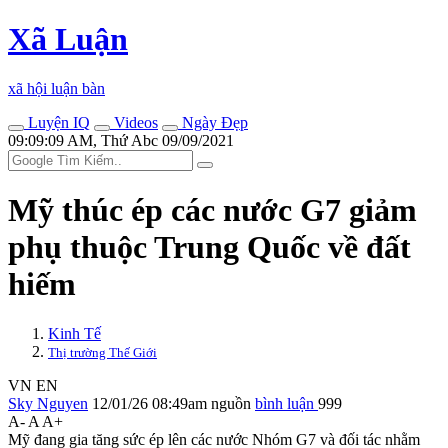
Xã Luận
xã hội luận bàn
Luyện IQ
Videos
Ngày Đẹp
09:09:09 AM, Thứ Abc 09/09/2021
Mỹ thúc ép các nước G7 giảm
phụ thuộc Trung Quốc về đất
hiếm
Kinh Tế
Thị trường Thế Giới
VN
EN
Sky Nguyen
12/01/26 08:49am
nguồn
bình luận
999
A-
A
A+
Mỹ đang gia tăng sức ép lên các nước Nhóm G7 và đối tác nhằm