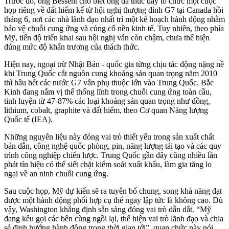
Trước đó, ông Bessent cho biết ông đã thúc đẩy tổ chức một cuộc
họp riêng về đất hiếm kể từ hội nghị thượng đỉnh G7 tại Canada hồi
tháng 6, nơi các nhà lãnh đạo nhất trí một kế hoạch hành động nhằm
bảo vệ chuỗi cung ứng và củng cố nền kinh tế. Tuy nhiên, theo phía
Mỹ, tiến độ triển khai sau hội nghị vẫn còn chậm, chưa thể hiện
đúng mức độ khẩn trương của thách thức.
Hiện nay, ngoại trừ Nhật Bản - quốc gia từng chịu tác động nặng nề
khi Trung Quốc cắt nguồn cung khoáng sản quan trọng năm 2010
thì hầu hết các nước G7 vẫn phụ thuộc lớn vào Trung Quốc. Bắc
Kinh đang nắm vị thế thống lĩnh trong chuỗi cung ứng toàn cầu,
tinh luyện từ 47-87% các loại khoáng sản quan trọng như đồng,
lithium, cobalt, graphite và đất hiếm, theo Cơ quan Năng lượng
Quốc tế (IEA).
Những nguyên liệu này đóng vai trò thiết yếu trong sản xuất chất
bán dẫn, công nghệ quốc phòng, pin, năng lượng tái tạo và các quy
trình công nghiệp chiến lược. Trung Quốc gần đây cũng nhiều lần
phát tín hiệu có thể siết chặt kiểm soát xuất khẩu, làm gia tăng lo
ngại về an ninh chuỗi cung ứng.
Sau cuộc họp, Mỹ dự kiến sẽ ra tuyên bố chung, song khả năng đạt
được một hành động phối hợp cụ thể ngay lập tức là không cao. Dù
vậy, Washington khẳng định sẵn sàng đóng vai trò dẫn dắt. “Mỹ
đang kêu gọi các bên cùng ngồi lại, thể hiện vai trò lãnh đạo và chia
sẻ định hướng hành động trong thời gian tới”, quan chức này nói,