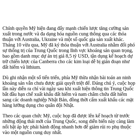
Chính quyền Mỹ hiện đang đẩy mạnh chiến lược tăng cường sản
xuất trong nước và đa dạng hóa nguồn cung thông qua các thỏa
thuận với Australia, Ukraine và một số quốc gia sản xuất khác.
Tháng 10 vừa qua, Mỹ đã ký thỏa thuận với Australia nhằm đối phó
sự thống trị của Trung Quốc trong lĩnh vực khoáng sản quan trọng,
bao gồm danh mục dự án trị giá 8,5 tỷ USD, tận dụng kế hoạch dự
trữ chiến lược của Canberra cho các kim loại dễ bị gián đoạn như
đất hiếm và lithium.
Dù ghi nhận một số tiến triển, phía Mỹ thừa nhận bài toán an ninh
khoáng sản vẫn chưa được giải quyết triệt để. Đáng chú ý, cuộc họp
lần này diễn ra chỉ vài ngày sau khi xuất hiện thông tin Trung Quốc
bắt đầu hạn chế xuất khẩu đất hiếm và nam châm chứa đất hiếm
sang các doanh nghiệp Nhật Bản, đồng thời cấm xuất khẩu các mặt
hàng lưỡng dụng cho quân đội Nhật.
Theo các quan chức Mỹ, cuộc họp đã được lên kế hoạch từ trước
những động thái mới của Trung Quốc, song diễn biến này càng làm
nổi bật áp lực phải hành động nhanh hơn để giảm rủi ro phụ thuộc
vào một nguồn cung duy nhất.