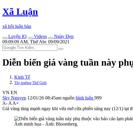
Xã Luận
xã hội luận bàn
Luyện IQ
Videos
Ngày Đẹp
09:09:09 AM, Thứ Abc 09/09/2021
Diễn biến giá vàng tuần này ph
Kinh Tế
Thị trường Thế Giới
VN
EN
Sky Nguyen
12/01/26 08:45am
nguồn
bình luận
999
A-
A
A+
Giá vàng tăng mạnh ngay khi vừa mở cửa phiên sáng nay (12/1) tại thị
Ảnh minh họa - Ảnh: Bloomberg.