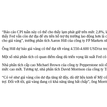
“Báo cáo CPI tuần này có thể cho thấy lạm phát giữ trên mức 2,8%, là
thấy Fed vẫn còn dư địa để ưu tiên hỗ trợ thị trường lao động hơn là 
cho giá vàng”, trưởng phân tích Aaron Hill của công ty FP Markets n
Ông Hill dự báo giá vàng có thể đạt tới vùng 4.550-4.600 USD/oz tr
Một số nhà phân tích có quan điểm rằng dù triển vọng lãi suất Fed có
Nhà phân tích cấp cao Michael Brown của công ty Pepperstone nói rằn
mức cao mới. Tương tự, nhà phân tích David Morrison của công ty Trad
“Có vẻ như giá vàng còn dư địa tăng từ đây, dù dữ liệu kinh tế Mỹ 
trợ. Đối với tôi, giá vàng đang có khả năng tăng bất chấp”, ông Morri