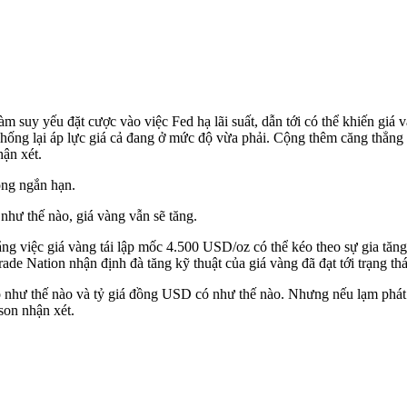
m suy yếu đặt cược vào việc Fed hạ lãi suất, dẫn tới có thể khiến giá 
chống lại áp lực giá cả đang ở mức độ vừa phải. Cộng thêm căng thẳng đ
hận xét.
ong ngắn hạn.
 như thế nào, giá vàng vẫn sẽ tăng.
g việc giá vàng tái lập mốc 4.500 USD/oz có thể kéo theo sự gia tăng 
e Nation nhận định đà tăng kỹ thuật của giá vàng đã đạt tới trạng thá
có như thế nào và tỷ giá đồng USD có như thế nào. Nhưng nếu lạm phát
son nhận xét.