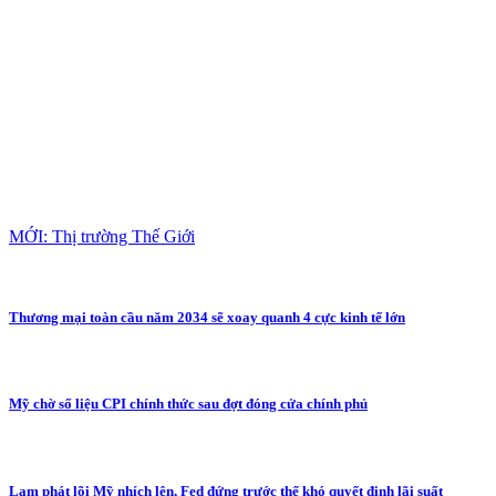
MỚI: Thị trường Thế Giới
Thương mại toàn cầu năm 2034 sẽ xoay quanh 4 cực kinh tế lớn
Mỹ chờ số liệu CPI chính thức sau đợt đóng cửa chính phủ
Lạm phát lõi Mỹ nhích lên, Fed đứng trước thế khó quyết định lãi suất