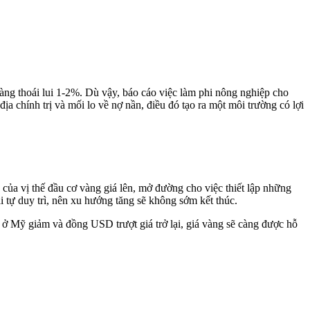
vàng thoái lui 1-2%. Dù vậy, báo cáo việc làm phi nông nghiệp cho
ịa chính trị và mối lo về nợ nần, điều đó tạo ra một môi trường có lợi
của vị thế đầu cơ vàng giá lên, mở đường cho việc thiết lập những
i tự duy trì, nên xu hướng tăng sẽ không sớm kết thúc.
 ở Mỹ giảm và đồng USD trượt giá trở lại, giá vàng sẽ càng được hỗ