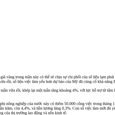
ến giá vàng trong tuần này có thể sẽ chịu sự chi phối của số liệu lạm ph
vừa rồi, số liệu việc làm yếu hơn dự báo của Mỹ đã củng cố khả năng F
uần vừa rồi, khép lại một tuần tăng khoảng 4%, với lực hỗ trợ từ tâm l
i nông nghiệp của nước này có thêm 50.000 công việc trong tháng 12
ần trăm, còn 4,4%, và tiền lương tăng 0,3%. Con số việc làm mới đủ yếu 
g của thị trường lao động và nền kinh tế.