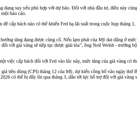
ộng đang suy yếu phù hợp với dự báo. Đối với nhà đầu tư, điều này củn
 một báo cáo.
n đề cấp bách nào có thể khiến Fed hạ lãi suất trong cuộc họp tháng 1,
hướng tăng đang được củng cố. Nếu lạm phát của Mỹ dai dẳng ở mức cao
c đối với giá vàng sẽ tiếp tục được giải tỏa”, ông Neil Welsh - trưởng 
một việc cấp bách đối với Fed vào lúc này, mức tăng của giá vàng có th
 số giá tiêu dùng (CPI) tháng 12 của Mỹ, dự kiến công bố vào ngày thứ 
026 có thể bị đẩy lùi qua tháng 3, dẫn tới lực hỗ trợ đối với giá vàng 