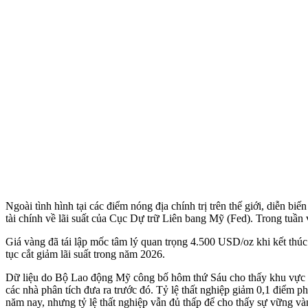
Ngoài tình hình tại các điểm nóng địa chính trị trên thế giới, diễn bi
tài chính về lãi suất của Cục Dự trữ Liên bang Mỹ (Fed). Trong tuần 
Giá vàng đã tái lập mốc tâm lý quan trọng 4.500 USD/oz khi kết thúc t
tục cắt giảm lãi suất trong năm 2026.
Dữ liệu do Bộ Lao động Mỹ công bố hôm thứ Sáu cho thấy khu vực ph
các nhà phân tích đưa ra trước đó. Tỷ lệ thất nghiệp giảm 0,1 điểm ph
năm nay, nhưng tỷ lệ thất nghiệp vẫn đủ thấp để cho thấy sự vững vàn