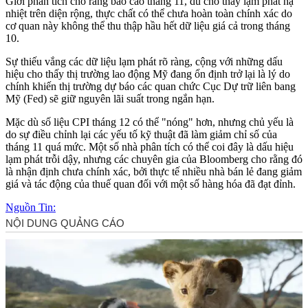
Giới phân tích cho rằng báo cáo tháng 11, dù cho thấy lạm phát hạ
nhiệt trên diện rộng, thực chất có thể chưa hoàn toàn chính xác do
cơ quan này không thể thu thập hầu hết dữ liệu giá cả trong tháng
10.
Sự thiếu vắng các dữ liệu lạm phát rõ ràng, cộng với những dấu
hiệu cho thấy thị trường lao động Mỹ đang ổn định trở lại là lý do
chính khiến thị trường dự báo các quan chức Cục Dự trữ liên bang
Mỹ (Fed) sẽ giữ nguyên lãi suất trong ngắn hạn.
Mặc dù số liệu CPI tháng 12 có thể "nóng" hơn, nhưng chủ yếu là
do sự điều chỉnh lại các yếu tố kỹ thuật đã làm giảm chỉ số của
tháng 11 quá mức. Một số nhà phân tích có thể coi đây là dấu hiệu
lạm phát trỗi dậy, nhưng các chuyên gia của Bloomberg cho rằng đó
là nhận định chưa chính xác, bởi thực tế nhiều nhà bán lẻ đang giảm
giá và tác động của thuế quan đối với một số hàng hóa đã đạt đỉnh.
Nguồn Tin: