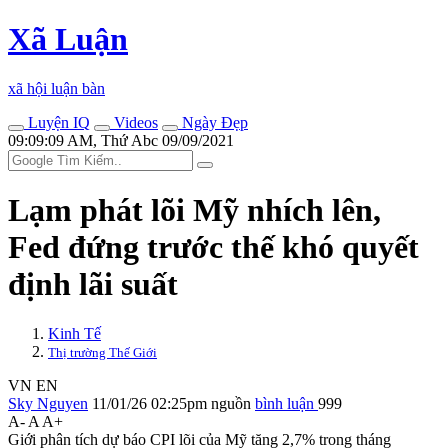
Xã Luận
xã hội luận bàn
Luyện IQ
Videos
Ngày Đẹp
09:09:09 AM, Thứ Abc 09/09/2021
Lạm phát lõi Mỹ nhích lên,
Fed đứng trước thế khó quyết
định lãi suất
Kinh Tế
Thị trường Thế Giới
VN
EN
Sky Nguyen
11/01/26 02:25pm
nguồn
bình luận
999
A-
A
A+
Giới phân tích dự báo CPI lõi của Mỹ tăng 2,7% trong tháng