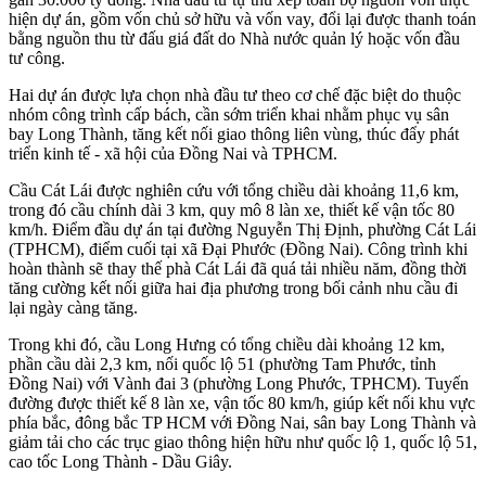
hiện dự án, gồm vốn chủ sở hữu và vốn vay, đổi lại được thanh toán
bằng nguồn thu từ đấu giá đất do Nhà nước quản lý hoặc vốn đầu
tư công.
Hai dự án được lựa chọn nhà đầu tư theo cơ chế đặc biệt do thuộc
nhóm công trình cấp bách, cần sớm triển khai nhằm phục vụ sân
bay Long Thành, tăng kết nối giao thông liên vùng, thúc đẩy phát
triển kinh tế - xã hội của Đồng Nai và TPHCM.
Cầu Cát Lái được nghiên cứu với tổng chiều dài khoảng 11,6 km,
trong đó cầu chính dài 3 km, quy mô 8 làn xe, thiết kế vận tốc 80
km/h. Điểm đầu dự án tại đường Nguyễn Thị Định, phường Cát Lái
(TPHCM), điểm cuối tại xã Đại Phước (Đồng Nai). Công trình khi
hoàn thành sẽ thay thế phà Cát Lái đã quá tải nhiều năm, đồng thời
tăng cường kết nối giữa hai địa phương trong bối cảnh nhu cầu đi
lại ngày càng tăng.
Trong khi đó, cầu Long Hưng có tổng chiều dài khoảng 12 km,
phần cầu dài 2,3 km, nối quốc lộ 51 (phường Tam Phước, tỉnh
Đồng Nai) với Vành đai 3 (phường Long Phước, TPHCM). Tuyến
đường được thiết kế 8 làn xe, vận tốc 80 km/h, giúp kết nối khu vực
phía bắc, đông bắc TP HCM với Đồng Nai, sân bay Long Thành và
giảm tải cho các trục giao thông hiện hữu như quốc lộ 1, quốc lộ 51,
cao tốc Long Thành - Dầu Giây.