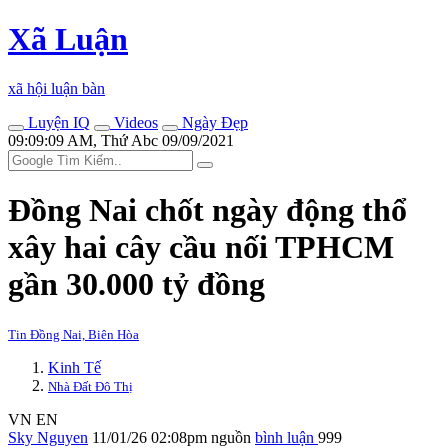
Xã Luận
xã hội luận bàn
Luyện IQ
Videos
Ngày Đẹp
09:09:09 AM, Thứ Abc 09/09/2021
Đồng Nai chốt ngày động thổ
xây hai cây cầu nối TPHCM
gần 30.000 tỷ đồng
Tin Đồng Nai, Biên Hòa
Kinh Tế
Nhà Đất Đô Thị
VN
EN
Sky Nguyen
11/01/26 02:08pm
nguồn
bình luận
999