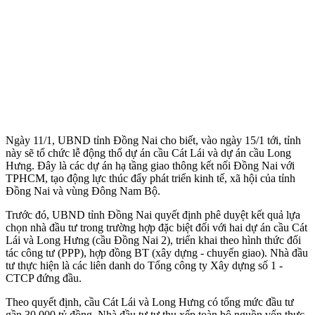
Ngày 11/1, UBND tỉnh Đồng Nai cho biết, vào ngày 15/1 tới, tỉnh
này sẽ tổ chức lễ động thổ dự án cầu Cát Lái và dự án cầu Long
Hưng. Đây là các dự án hạ tầng giao thông kết nối Đồng Nai với
TPHCM, tạo động lực thúc đẩy phát triển kinh tế, xã hội của tỉnh
Đồng Nai và vùng Đông Nam Bộ.
Trước đó, UBND tỉnh Đồng Nai quyết định phê duyệt kết quả lựa
chọn nhà đầu tư trong trường hợp đặc biệt đối với hai dự án cầu Cát
Lái và Long Hưng (cầu Đồng Nai 2), triển khai theo hình thức đối
tác công tư (PPP), hợp đồng BT (xây dựng - chuyển giao). Nhà đầu
tư thực hiện là các liên danh do Tổng công ty Xây dựng số 1 -
CTCP đứng đầu.
Theo quyết định, cầu Cát Lái và Long Hưng có tổng mức đầu tư
gần 30.000 tỷ đồng. Nhà đầu tư tự thu xếp toàn bộ nguồn vốn thực