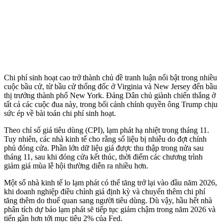
Chi phí sinh hoạt cao trở thành chủ đề tranh luận nổi bật trong nhiều
cuộc bầu cử, từ bầu cử thống đốc ở Virginia và New Jersey đến bầu
thị trưởng thành phố New York. Đảng Dân chủ giành chiến thắng ở
tất cả các cuộc đua này, trong bối cảnh chính quyền ông Trump chịu
sức ép về bài toán chi phí sinh hoạt.
Theo chỉ số giá tiêu dùng (CPI), lạm phát hạ nhiệt trong tháng 11.
Tuy nhiên, các nhà kinh tế cho rằng số liệu bị nhiễu do đợt chính
phủ đóng cửa. Phần lớn dữ liệu giá được thu thập trong nửa sau
tháng 11, sau khi đóng cửa kết thúc, thời điểm các chương trình
giảm giá mùa lễ hội thường diễn ra nhiều hơn.
Một số nhà kinh tế lo lạm phát có thể tăng trở lại vào đầu năm 2026,
khi doanh nghiệp điều chỉnh giá định kỳ và chuyển thêm chi phí
tăng thêm do thuế quan sang người tiêu dùng. Dù vậy, hầu hết nhà
phân tích dự báo lạm phát sẽ tiếp tục giảm chậm trong năm 2026 và
tiến gần hơn tới mục tiêu 2% của Fed.