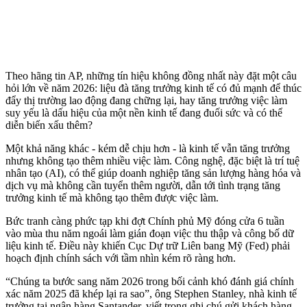
Theo hãng tin AP, những tín hiệu không đồng nhất này đặt một câu
hỏi lớn về năm 2026: liệu đà tăng trưởng kinh tế có đủ mạnh để thúc
đẩy thị trường lao động đang chững lại, hay tăng trưởng việc làm
suy yếu là dấu hiệu của một nền kinh tế đang đuối sức và có thể
diễn biến xấu thêm?
Một khả năng khác - kém dễ chịu hơn - là kinh tế vẫn tăng trưởng
nhưng không tạo thêm nhiều việc làm. Công nghệ, đặc biệt là trí tuệ
nhân tạo (AI), có thể giúp doanh nghiệp tăng sản lượng hàng hóa và
dịch vụ mà không cần tuyển thêm người, dẫn tới tình trạng tăng
trưởng kinh tế mà không tạo thêm được việc làm.
Bức tranh càng phức tạp khi đợt Chính phủ Mỹ đóng cửa 6 tuần
vào mùa thu năm ngoái làm gián đoạn việc thu thập và công bố dữ
liệu kinh tế. Điều này khiến Cục Dự trữ Liên bang Mỹ (Fed) phải
hoạch định chính sách với tầm nhìn kém rõ ràng hơn.
“Chúng ta bước sang năm 2026 trong bối cảnh khó đánh giá chính
xác năm 2025 đã khép lại ra sao”, ông Stephen Stanley, nhà kinh tế
trưởng tại ngân hàng Santander, viết trong ghi chú gửi khách hàng