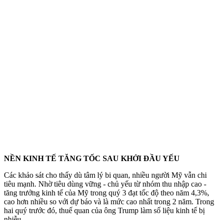
NỀN KINH TẾ TĂNG TỐC SAU KHỞI ĐẦU YẾU
Các khảo sát cho thấy dù tâm lý bi quan, nhiều người Mỹ vẫn chi
tiêu mạnh. Nhờ tiêu dùng vững - chủ yếu từ nhóm thu nhập cao -
tăng trưởng kinh tế của Mỹ trong quý 3 đạt tốc độ theo năm 4,3%,
cao hơn nhiều so với dự báo và là mức cao nhất trong 2 năm. Trong
hai quý trước đó, thuế quan của ông Trump làm số liệu kinh tế bị
nhiễu.