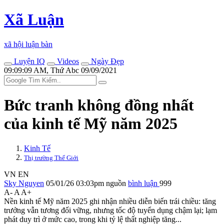
Xã Luận
xã hội luận bàn
Luyện IQ
Videos
Ngày Đẹp
09:09:09 AM, Thứ Abc 09/09/2021
Bức tranh không đồng nhất
của kinh tế Mỹ năm 2025
Kinh Tế
Thị trường Thế Giới
VN
EN
Sky Nguyen
05/01/26 03:03pm
nguồn
bình luận
999
A-
A
A+
Nền kinh tế Mỹ năm 2025 ghi nhận nhiều diễn biến trái chiều: tăng
trưởng vẫn tương đối vững, nhưng tốc độ tuyển dụng chậm lại; lạm
phát duy trì ở mức cao, trong khi tỷ lệ thất nghiệp tăng...