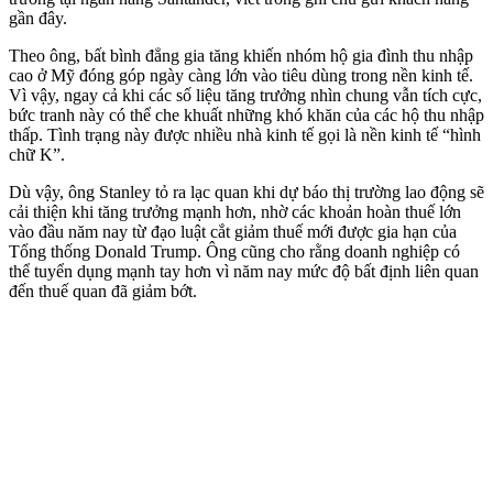
gần đây.
Theo ông, bất bình đẳng gia tăng khiến nhóm hộ gia đình thu nhập
cao ở Mỹ đóng góp ngày càng lớn vào tiêu dùng trong nền kinh tế.
Vì vậy, ngay cả khi các số liệu tăng trưởng nhìn chung vẫn tích cực,
bức tranh này có thể che khuất những khó khăn của các hộ thu nhập
thấp. Tình trạng này được nhiều nhà kinh tế gọi là nền kinh tế “hình
chữ K”.
Dù vậy, ông Stanley tỏ ra lạc quan khi dự báo thị trường lao động sẽ
cải thiện khi tăng trưởng mạnh hơn, nhờ các khoản hoàn thuế lớn
vào đầu năm nay từ đạo luật cắt giảm thuế mới được gia hạn của
Tổng thống Donald Trump. Ông cũng cho rằng doanh nghiệp có
thể tuyển dụng mạnh tay hơn vì năm nay mức độ bất định liên quan
đến thuế quan đã giảm bớt.