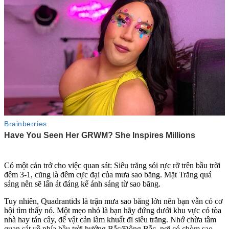
Có một cản trở cho việc quan sát: Siêu trăng sói rực rỡ trên bầu trời
đêm 3-1, cũng là đêm cực đại của mưa sao băng. Mặt Trăng quá
sáng nên sẽ lấn át đáng kể ánh sáng từ sao băng.
Tuy nhiên, Quadrantids là trận mưa sao băng lớn nên bạn vẫn có cơ
hội tìm thấy nó. Một mẹo nhỏ là bạn hãy đứng dưới khu vực có tòa
nhà hay tán cây, để vật cản làm khuất đi siêu trăng. Nhớ chừa tầm
quan sát về phía bầu trời hướng Bắc/Đông Bắc, nơi có chòm sao