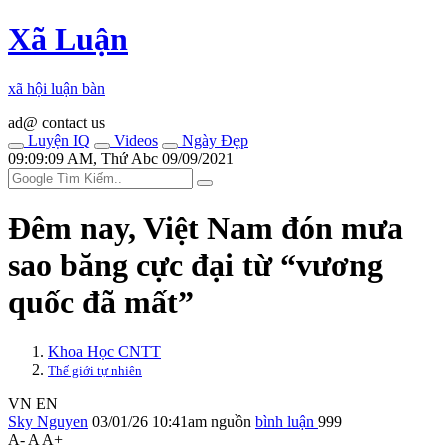
Xã Luận
xã hội luận bàn
ad@ contact us
Luyện IQ
Videos
Ngày Đẹp
09:09:09 AM, Thứ Abc 09/09/2021
Đêm nay, Việt Nam đón mưa
sao băng cực đại từ “vương
quốc đã mất”
Khoa Học CNTT
Thế giới tự nhiên
VN
EN
Sky Nguyen
03/01/26 10:41am
nguồn
bình luận
999
A-
A
A+