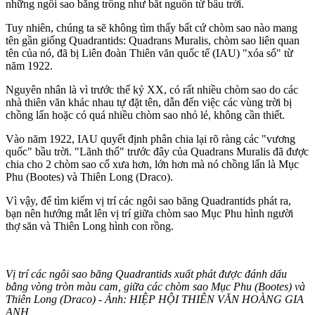
những ngôi sao băng trông như bắt nguồn từ bầu trời.
Tuy nhiên, chúng ta sẽ không tìm thấy bất cứ chòm sao nào mang
tên gần giống Quadrantids: Quadrans Muralis, chòm sao liên quan
tên của nó, đã bị Liên đoàn Thiên văn quốc tế (IAU) "xóa sổ" từ
năm 1922.
Nguyên nhân là vì trước thế kỷ XX, có rất nhiều chòm sao do các
nhà thiên văn khác nhau tự đặt tên, dẫn đến việc các vùng trời bị
chồng lấn hoặc có quá nhiều chòm sao nhỏ lẻ, không cần thiết.
Vào năm 1922, IAU quyết định phân chia lại rõ ràng các "vương
quốc" bầu trời. "Lãnh thổ" trước đây của Quadrans Muralis đã được
chia cho 2 chòm sao cổ xưa hơn, lớn hơn mà nó chồng lấn là Mục
Phu (Bootes) và Thiên Long (Draco).
Vì vậy, để tìm kiếm vị trí các ngôi sao băng Quadrantids phát ra,
bạn nên hướng mắt lên vị trí giữa chòm sao Mục Phu hình người
thợ săn và Thiên Long hình con rồng.
Vị trí các ngôi sao băng Quadrantids xuất phát được đánh dấu
bằng vòng tròn màu cam, giữa các chòm sao Mục Phu (Bootes) và
Thiên Long (Draco) - Ảnh: HIỆP HỘI THIÊN VĂN HOÀNG GIA
ANH