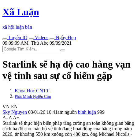
Xã Luận
xã hội luận bàn
Luyện IQ
Videos
Ngày Đẹp
09:09:09 AM, Thứ Abc 09/09/2021
Starlink sẽ hạ độ cao hàng vạn
vệ tinh sau sự cố hiếm gặp
Khoa Học CNTT
Phát Minh Ngiên Cứu
VN
EN
Sky Nguyen
03/01/26 10:41am
nguồn
bình luận
999
A-
A
A+
Starlink sẽ thực hiện biện pháp tăng cường an toàn không gian bằng
cách hạ độ cao toàn bộ vệ tinh đang hoạt động của hãng trong năm
2026, từ khoảng 550 km xuống còn 480 km, ông Michael Nicolls -