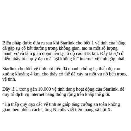
Biện pháp được đưa ra sau khi Starlink cho biết 1 vệ tinh của hãng
đã gặp sự cố bất thường trong không gian, tạo ra một số lượng
mảnh vỡ và làm gián đoạn liên lạc ở độ cao 418 km. Đây là sự cố
hiếm thấy trên quỹ đạo mà “gã khổng lồ” internet vệ tinh gặp phải.
Starlink cho biết vệ tinh nói trên đã nhanh chóng hạ thấp độ cao
xuống khoảng 4 km, cho thấy có thể đã xảy ra một vụ nổ bên trong
vệ tinh.
Đây là 1 trong gần 10.000 vệ tinh đang hoạt động của Starlink, để
duy trì dịch vụ internet băng thông rộng trên khắp thế giới.
“Hạ thấp quỹ đạo các vệ tinh sẽ giúp tăng cường an toàn không
gian theo nhiều cách”, ông Nicolls viết trên mạng xã hội X.