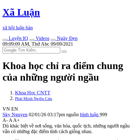
Xã Luận
xã hội luận bàn
Luyện IQ
Videos
Ngày Đẹp
09:09:09 AM, Thứ Abc 09/09/2021
Khoa học chỉ ra điểm chung
của những người ngầu
Khoa Học CNTT
Phát Minh Ngiên Cứu
VN
EN
Sky Nguyen
02/01/26 03:17pm
nguồn
bình luận
999
A-
A
A+
Dù khác biệt về nơi sống, văn hóa, quốc tịch, những người ngầu
vẫn có những đặc điểm tính cách giống nhau.