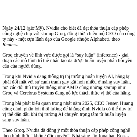
Ngày 24/12 (giờ Mỹ), Nvidia cho biết đã đạt thỏa thuận cấp phép
công nghệ chip với startup Groq, đồng thời chiêu mộ CEO của công
ty này - một cựu lãnh đạo của Google (thuộc Alphabet), theo
Reuters.
Groq chuyên về lĩnh vực được gọi là “suy luận” (inference) - giai
đoạn các mô hình trí tuệ nhân tạo đã được huấn luyện phản hồi yêu
cầu của người dùng.
Trong khi Nvidia đang thống trị thị trường huấn luyện AI, hãng lại
phải đối mặt với sự cạnh tranh gay gắt hơn nhiều ở mảng suy luận,
nơi các đối thủ truyền thống như AMD cùng những startup như
Groq và Cerebras Systems đang nỗ lực thách thức vị thế của hãng.
Trong bài phát biểu quan trọng nhất năm 2025, CEO Jensen Huang
cũng dành phần lớn thời lượng để khẳng định Nvidia có thể duy trì
vị thế dẫn đầu khi thị trường AI chuyển trọng tâm từ huấn luyện
sang suy luận.
Theo Groq, Nvidia đã đồng ý một thỏa thuận cấp phép công nghệ
theo hình thức “không độc quyền”. Nhà sáng lập Jonathan Ross -