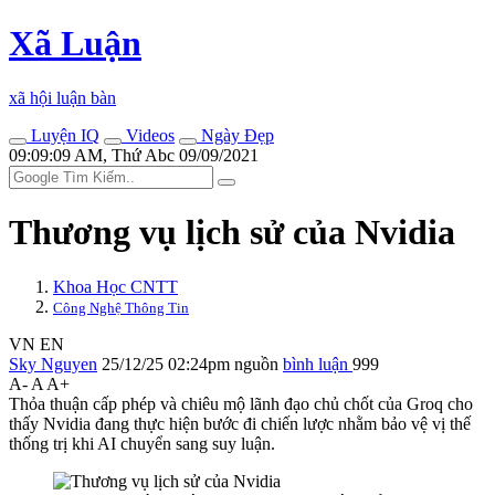
Xã Luận
xã hội luận bàn
Luyện IQ
Videos
Ngày Đẹp
09:09:09 AM, Thứ Abc 09/09/2021
Thương vụ lịch sử của Nvidia
Khoa Học CNTT
Công Nghệ Thông Tin
VN
EN
Sky Nguyen
25/12/25 02:24pm
nguồn
bình luận
999
A-
A
A+
Thỏa thuận cấp phép và chiêu mộ lãnh đạo chủ chốt của Groq cho
thấy Nvidia đang thực hiện bước đi chiến lược nhằm bảo vệ vị thế
thống trị khi AI chuyển sang suy luận.