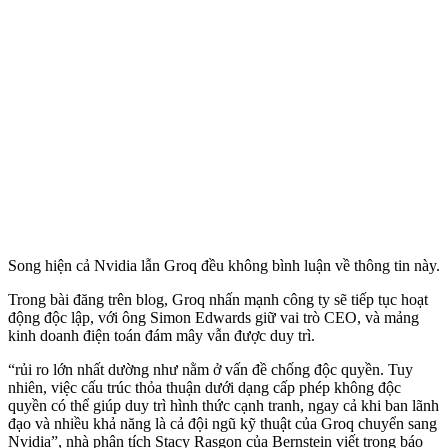
Song hiện cả Nvidia lẫn Groq đều không bình luận về thông tin này.
Trong bài đăng trên blog, Groq nhấn mạnh công ty sẽ tiếp tục hoạt
động độc lập, với ông Simon Edwards giữ vai trò CEO, và mảng
kinh doanh điện toán đám mây vẫn được duy trì.
“rủi ro lớn nhất dường như nằm ở vấn đề chống độc quyền. Tuy
nhiên, việc cấu trúc thỏa thuận dưới dạng cấp phép không độc
quyền có thể giúp duy trì hình thức cạnh tranh, ngay cả khi ban lãnh
đạo và nhiều khả năng là cả đội ngũ kỹ thuật của Groq chuyển sang
Nvidia”, nhà phân tích Stacy Rasgon của Bernstein viết trong báo