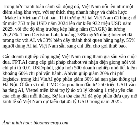
Trong bức tranh toàn cảnh sôi động đó, Việt Nam nổi lên như một
điểm sáng khu vực, với sự thích ứng nhanh nhạy và chiến lược
"Make in Vietnam" bài bản. Thị trường AI tại Việt Nam đã bùng nổ
từ mức 753 triệu USD năm 2024 lên dự kiến 932 triệu USD năm
2025, với tốc độ tăng trưởng kép hằng năm (CAGR) ấn tượng
26,27%. Theo Decision Lab, khoảng 78% người dùng Internet đã
tương tác với AI, và 33% biến đây thành thói quen hằng ngày, 55%
người dùng AI tại Việt Nam sẵn sàng chi tiền cho gói thuê bao.
Các doanh nghiệp công nghệ Việt Nam cũng tham gia sâu vào cuộc
đua. FPT.AI cung cấp giải pháp chatbot và nhận diện giọng nói với
chi phí từ 0,01 USD/phút, giúp hơn 500 doanh nghiệp nhỏ tiết kiệm
khoảng 60% chi phí vận hành. Abivin giúp giảm 20% chi phí
logistics, trong khi VinAI góp phần giảm 30% tai nạn giao thông tại
Hà Nội. Ở tầm vĩ mô, CMC Corporation đầu tư 250 triệu USD vào
hạ tầng AI, Viettel triển khai trợ lý ảo xử lý khoảng 1 triệu yêu cầu
của công dân mỗi tháng. Sự lan tỏa của AI đã góp phần đưa quy mô
kinh tế số Việt Nam dự kiến đạt 45 tỷ USD trong năm 2025.
Ảnh minh họa: bloomenergy.com