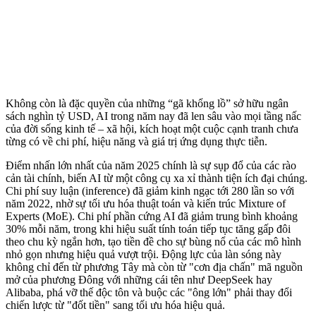
Không còn là đặc quyền của những “gã khổng lồ” sở hữu ngân
sách nghìn tỷ USD, AI trong năm nay đã len sâu vào mọi tầng nấc
của đời sống kinh tế – xã hội, kích hoạt một cuộc cạnh tranh chưa
từng có về chi phí, hiệu năng và giá trị ứng dụng thực tiễn.
Điểm nhấn lớn nhất của năm 2025 chính là sự sụp đổ của các rào
cản tài chính, biến AI từ một công cụ xa xỉ thành tiện ích đại chúng.
Chi phí suy luận (inference) đã giảm kinh ngạc tới 280 lần so với
năm 2022, nhờ sự tối ưu hóa thuật toán và kiến trúc Mixture of
Experts (MoE). Chi phí phần cứng AI đã giảm trung bình khoảng
30% mỗi năm, trong khi hiệu suất tính toán tiếp tục tăng gấp đôi
theo chu kỳ ngắn hơn, tạo tiền đề cho sự bùng nổ của các mô hình
nhỏ gọn nhưng hiệu quả vượt trội. Động lực của làn sóng này
không chỉ đến từ phương Tây mà còn từ "cơn địa chấn" mã nguồn
mở của phương Đông với những cái tên như DeepSeek hay
Alibaba, phá vỡ thế độc tôn và buộc các "ông lớn" phải thay đổi
chiến lược từ "đốt tiền" sang tối ưu hóa hiệu quả.