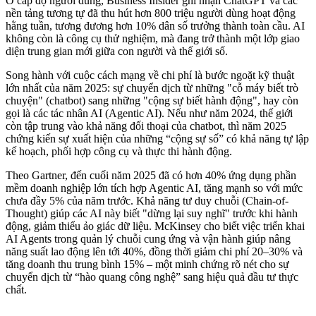
Ở cấp độ người dùng, Business Insider ghi nhận ChatGPT và các
nền tảng tương tự đã thu hút hơn 800 triệu người dùng hoạt động
hằng tuần, tương đương hơn 10% dân số trưởng thành toàn cầu. AI
không còn là công cụ thử nghiệm, mà đang trở thành một lớp giao
diện trung gian mới giữa con người và thế giới số.
Song hành với cuộc cách mạng về chi phí là bước ngoặt kỹ thuật
lớn nhất của năm 2025: sự chuyển dịch từ những "cỗ máy biết trò
chuyện" (chatbot) sang những "cộng sự biết hành động", hay còn
gọi là các tác nhân AI (Agentic AI). Nếu như năm 2024, thế giới
còn tập trung vào khả năng đối thoại của chatbot, thì năm 2025
chứng kiến sự xuất hiện của những “cộng sự số” có khả năng tự lập
kế hoạch, phối hợp công cụ và thực thi hành động.
Theo Gartner, đến cuối năm 2025 đã có hơn 40% ứng dụng phần
mềm doanh nghiệp lớn tích hợp Agentic AI, tăng mạnh so với mức
chưa đầy 5% của năm trước. Khả năng tư duy chuỗi (Chain-of-
Thought) giúp các AI này biết "dừng lại suy nghĩ" trước khi hành
động, giảm thiểu ảo giác dữ liệu. McKinsey cho biết việc triển khai
AI Agents trong quản lý chuỗi cung ứng và vận hành giúp nâng
năng suất lao động lên tới 40%, đồng thời giảm chi phí 20–30% và
tăng doanh thu trung bình 15% – một minh chứng rõ nét cho sự
chuyển dịch từ “hào quang công nghệ” sang hiệu quả đầu tư thực
chất.