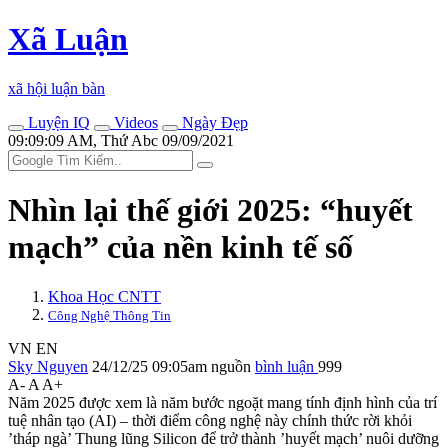
Xã Luận
xã hội luận bàn
Luyện IQ
Videos
Ngày Đẹp
09:09:09 AM, Thứ Abc 09/09/2021
Nhìn lại thế giới 2025: “huyết
mạch” của nền kinh tế số
Khoa Học CNTT
Công Nghệ Thông Tin
VN
EN
Sky Nguyen
24/12/25 09:05am
nguồn
bình luận
999
A-
A
A+
Năm 2025 được xem là năm bước ngoặt mang tính định hình của trí
tuệ nhân tạo (AI) – thời điểm công nghệ này chính thức rời khỏi
’tháp ngà’ Thung lũng Silicon để trở thành ’huyết mạch’ nuôi dưỡng