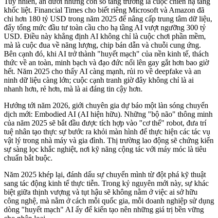
Tuy nhiên, ẩn dưới những con số tăng trưởng là cuộc chiến hạ tầng
khốc liệt. Financial Times cho biết riêng Microsoft và Amazon đã
chi hơn 180 tỷ USD trong năm 2025 để nâng cấp trung tâm dữ liệu,
đẩy tổng mức đầu tư toàn cầu cho hạ tầng AI vượt ngưỡng 300 tỷ
USD. Điều này khẳng định AI không chỉ là cuộc chơi phần mềm,
mà là cuộc đua về năng lượng, chip bán dẫn và chuỗi cung ứng.
Bên cạnh đó, khi AI trở thành "huyết mạch" của nền kinh tế, thách
thức về an toàn, minh bạch và đạo đức nổi lên gay gắt hơn bao giờ
hết. Năm 2025 cho thấy AI càng mạnh, rủi ro về deepfake và an
ninh dữ liệu càng lớn; cuộc cạnh tranh giờ đây không chỉ là ai
nhanh hơn, rẻ hơn, mà là ai đáng tin cậy hơn.
Hướng tới năm 2026, giới chuyên gia dự báo một làn sóng chuyển
dịch mới: Embodied AI (AI hiện hữu). Những "bộ não" thông minh
của năm 2025 sẽ bắt đầu được tích hợp vào "c‌ơ th‌ể" robot, đưa trí
tuệ nhân tạo thực sự bước ra khỏi màn hình để thực hiện các tác vụ
vật lý trong nhà máy và gia đình. Thị trường lao động sẽ chứng kiến
sự sàng lọc khắc nghiệt, nơi kỹ năng cộng tác với máy móc là tiêu
chuẩn bắt buộc.
Năm 2025 khép lại, đánh dấu sự chuyển mình từ đột phá kỹ thuật
sang tác động kinh tế thực tiễn. Trong kỷ nguyên mới này, sự khác
biệt giữa thịnh vượng và tụt hậu sẽ không nằm ở việc ai sở hữu
công nghệ, mà nằm ở cách mỗi quốc gia, mỗi doanh nghiệp sử dụng
dòng "huyết mạch" AI ấy để kiến tạo nên những giá trị bền vững