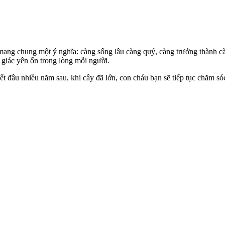
 mang chung một ý nghĩa: càng sống lâu càng quý, càng trưởng thành
giác yên ổn trong lòng mỗi người.
iết đâu nhiều năm sau, khi cây đã lớn, con cháu bạn sẽ tiếp tục chăm só