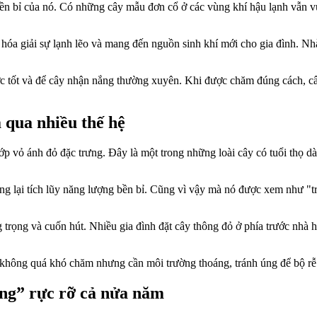
n bỉ của nó. Có những cây mẫu đơn cổ ở các vùng khí hậu lạnh vẫn v
hóa giải sự lạnh lẽo và mang đến nguồn sinh khí mới cho gia đình. Nh
nước tốt và để cây nhận nắng thường xuyên. Khi được chăm đúng cách, 
 qua nhiều thế hệ
p vỏ ánh đỏ đặc trưng. Đây là một trong những loài cây có tuổi thọ dài 
ng lại tích lũy năng lượng bền bỉ. Cũng vì vậy mà nó được xem như "t
ng trọng và cuốn hút. Nhiều gia đình đặt cây thông đỏ ở phía trước nhà
y không quá khó chăm nhưng cần môi trường thoáng, tránh úng để bộ r
ống” rực rỡ cả nửa năm