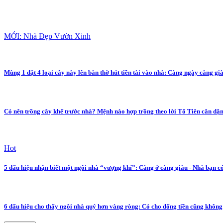
MỚI: Nhà Đẹp Vườn Xinh
Mùng 1 đặt 4 loại cây này lên bàn thờ hút tiền tài vào nhà: Càng ngày càng gi
Có nên trồng cây khế trước nhà? Mệnh nào hợp trồng theo lời Tổ Tiên căn dặ
Hot
5 dấu hiệu nhận biết một ngôi nhà “vượng khí”: Càng ở càng giàu - Nhà bạn c
6 dấu hiệu cho thấy ngôi nhà quý hơn vàng ròng: Có cho đống tiền cũng không