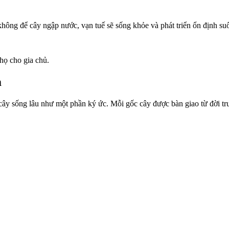
không để cây ngập nước, vạn tuế sẽ sống khỏe và phát triển ổn định suố
họ cho gia chủ.
m
cây sống lâu như một phần ký ức. Mỗi gốc cây được bàn giao từ đời trướ