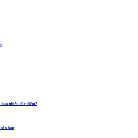
àu
n
ó bao nhiêu đặc điểm?
 nên bán