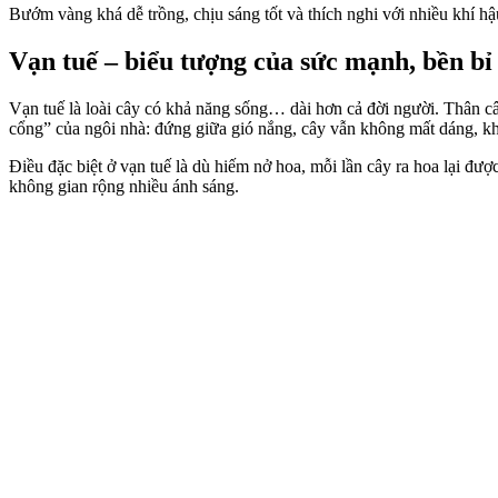
Bướm vàng khá dễ trồng, chịu sáng tốt và thích nghi với nhiều khí hậ
Vạn tuế – biểu tượng của sức mạnh, bền bỉ
Vạn tuế là loài cây có khả năng sống… dài hơn cả đời người. Thân câ
cổng” của ngôi nhà: đứng giữa gió nắng, cây vẫn không mất dáng, k
Điều đặc biệt ở vạn tuế là dù hiếm nở hoa, mỗi lần cây ra hoa lại đư
không gian rộng nhiều ánh sáng.