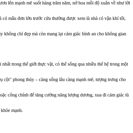
ươn lên mạnh mẽ suốt hàng trăm năm, nở hoa mỗi độ xuân về như lời
à có mẫu đơn lớn trước cửa thường được xem là nhà có vận khí tốt,
cây không chỉ đẹp mà còn mang lại cảm giác bình an cho không gian
nhất trong thế giới thực vật, có thể sống qua nhiều thế hệ trong một
rụ cột" phong thủy – càng sống lâu càng mạnh mẽ, tượng trưng cho
 hoặc cổng chính để tăng cường năng lượng dương, xua đi cảm giác tù
ễ khỏe mạnh.