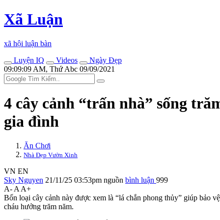
Xã Luận
xã hội luận bàn
Luyện IQ
Videos
Ngày Đẹp
09:09:09 AM, Thứ Abc 09/09/2021
4 cây cảnh “trấn nhà” sống trăm
gia đình
Ăn Chơi
Nhà Đẹp Vườn Xinh
VN
EN
Sky Nguyen
21/11/25 03:53pm
nguồn
bình luận
999
A-
A
A+
Bốn loại cây cảnh này được xem là “lá chắn phong thủy” giúp bảo vệ ng
cháu hưởng trăm năm.