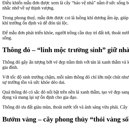
Điều khiến mẫu đơn được xem là cây “bảo vệ nhà” nằm ở sức sống bề
nhắc nhở về sự thịnh vượng.
Trong phong thuỷ, mẫu đơn được coi là luồng khí dương ấm áp, giúp 
khí trường ổn định và dễ đón tài lộc.
Để mẫu đơn phát triển khỏe, người trồng cần duy trì đất tơi, thoát 
sống.
Thông đỏ – “linh mộc trường sinh” giữ nhà
Thông đỏ gây ấn tượng bởi vẻ đẹp trầm tĩnh với tán lá xanh thẫm và lớ
gia đình.
Với tốc độ sinh trưởng chậm, mỗi năm thông đỏ chỉ lớn một chút như
sự trường tồn và sức khỏe dẻo dai.
Quả thông đỏ có sắc đỏ nổi bật trên nền lá xanh thẫm, tạo vẻ đẹp sa
đọng và mang lại sự ổn định cho gia đạo.
Thông đỏ ưa đất giàu mùn, thoát nước tốt và ánh sáng vừa phải. Câ
Bướm vàng – cây phong thủy “thỏi vàng s