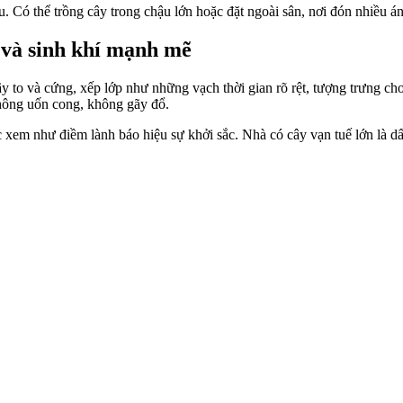
u. Có thể trồng cây trong chậu lớn hoặc đặt ngoài sân, nơi đón nhiều á
 và sinh khí mạnh mẽ
y to và cứng, xếp lớp như những vạch thời gian rõ rệt, tượng trưng c
hông uốn cong, không gãy đổ.
ợc xem như điềm lành báo hiệu sự khởi sắc. Nhà có cây vạn tuế lớn là d