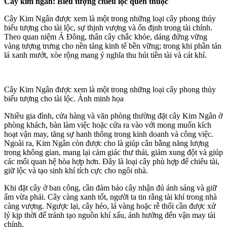
Cây kim ngân: Biểu tượng chiêu lộc quen thuộc
Cây Kim Ngân được xem là một trong những loại cây phong thủy
biểu tượng cho tài lộc, sự thịnh vượng và ổn định trong tài chính.
Theo quan niệm Á Đông, thân cây chắc khỏe, dáng đứng vững
vàng tượng trưng cho nền tảng kinh tế bền vững; trong khi phần tán
lá xanh mướt, xòe rộng mang ý nghĩa thu hút tiền tài và cát khí.
Cây Kim Ngân được xem là một trong những loại cây phong thủy
biểu tượng cho tài lộc. Ảnh minh họa
Nhiều gia đình, cửa hàng và văn phòng thường đặt cây Kim Ngân ở
phòng khách, bàn làm việc hoặc cửa ra vào với mong muốn kích
hoạt vận may, tăng sự hanh thông trong kinh doanh và công việc.
Ngoài ra, Kim Ngân còn được cho là giúp cân bằng năng lượng
trong không gian, mang lại cảm giác thư thái, giảm xung đột và giúp
các mối quan hệ hòa hợp hơn. Đây là loại cây phù hợp để chiêu tài,
giữ lộc và tạo sinh khí tích cực cho ngôi nhà.
Khi đặt cây ở ban công, cần đảm bảo cây nhận đủ ánh sáng và giữ
ẩm vừa phải. Cây càng xanh tốt, người ta tin rằng tài khí trong nhà
càng vượng. Ngược lại, cây héo, lá vàng hoặc rễ thối cần được xử
lý kịp thời để tránh tạo nguồn khí xấu, ảnh hưởng đến vận may tài
chính.