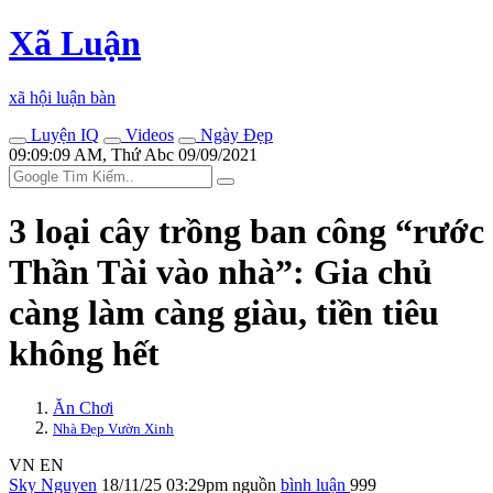
Xã Luận
xã hội luận bàn
Luyện IQ
Videos
Ngày Đẹp
09:09:09 AM, Thứ Abc 09/09/2021
3 loại cây trồng ban công “rước
Thần Tài vào nhà”: Gia chủ
càng làm càng giàu, tiền tiêu
không hết
Ăn Chơi
Nhà Đẹp Vườn Xinh
VN
EN
Sky Nguyen
18/11/25 03:29pm
nguồn
bình luận
999