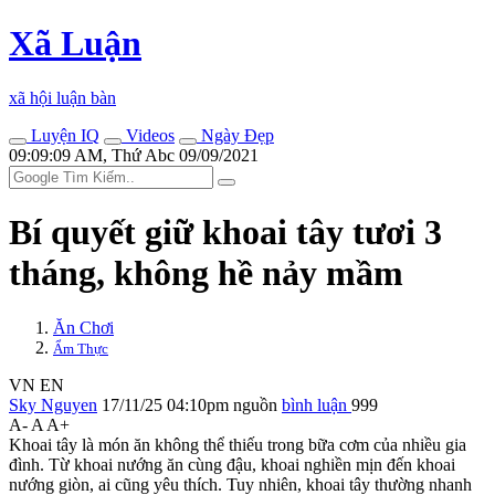
Xã Luận
xã hội luận bàn
Luyện IQ
Videos
Ngày Đẹp
09:09:09 AM, Thứ Abc 09/09/2021
Bí quyết giữ khoai tây tươi 3
tháng, không hề nảy mầm
Ăn Chơi
Ẩm Thực
VN
EN
Sky Nguyen
17/11/25 04:10pm
nguồn
bình luận
999
A-
A
A+
Khoai tây là món ăn không thể thiếu trong bữa cơm của nhiều gia
đình. Từ khoai nướng ăn cùng đậu, khoai nghiền mịn đến khoai
nướng giòn, ai cũng yêu thích. Tuy nhiên, khoai tây thường nhanh