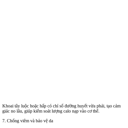
Khoai tây luộc hoặc hấp có chỉ số đường huyết vừa phải, tạo cảm
giác no lâu, giúp kiểm soát lượng calo nạp vào c‌ơ th‌ể.
7. Chống viêm và bảo vệ da