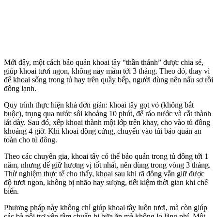
Mới đây, một cách bảo quản khoai tây “thần thánh” được chia sẻ,
giúp khoai tươi ngon, không nảy mầm tới 3 tháng. Theo đó, thay vì
để khoai sống trong tủ hay trên quầy bếp, người dùng nên nấu sơ rồi
đông lạnh.
Quy trình thực hiện khá đơn giản: khoai tây gọt vỏ (không bắt
buộc), trụng qua nước sôi khoảng 10 phút, để ráo nước và cắt thành
lát dày. Sau đó, xếp khoai thành một lớp trên khay, cho vào tủ đông
khoảng 4 giờ. Khi khoai đông cứng, chuyển vào túi bảo quản an
toàn cho tủ đông.
Theo các chuyên gia, khoai tây có thể bảo quản trong tủ đông tới 1
năm, nhưng để giữ hương vị tốt nhất, nên dùng trong vòng 3 tháng.
Thử nghiệm thực tế cho thấy, khoai sau khi rã đông vẫn giữ được
độ tươi ngon, không bị nhão hay sượng, tiết kiệm thời gian khi chế
biến.
Phương pháp này không chỉ giúp khoai tây luôn tươi, mà còn giúp
các bà nội trợ yên tâm chuẩn bị bữa ăn mà không lo lãng phí. Một