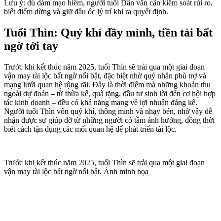
Lưu ý: dù dám mạo hiểm, người tuổi Dần vẫn cần kiểm soát rủi ro,
biết điểm dừng và giữ đầu óc lý trí khi ra quyết định.
Tuổi Thìn: Quý khí đầy mình, tiền tài bất
ngờ tới tay
Trước khi kết thúc năm 2025, tuổi Thìn sẽ trải qua một giai đoạn
vận may tài lộc bất ngờ nổi bật, đặc biệt nhờ quý nhân phù trợ và
mạng lưới quan hệ rộng rãi. Đây là thời điểm mà những khoản thu
ngoài dự đoán – từ thừa kế, quà tặng, đầu tư sinh lời đến cơ hội hợp
tác kinh doanh – đều có khả năng mang về lợi nhuận đáng kể.
Người tuổi Thìn vốn quý khí, thông minh và nhạy bén, nhờ vậy dễ
nhận được sự giúp đỡ từ những người có tầm ảnh hưởng, đồng thời
biết cách tận dụng các mối quan hệ để phát triển tài lộc.
Trước khi kết thúc năm 2025, tuổi Thìn sẽ trải qua một giai đoạn
vận may tài lộc bất ngờ nổi bật. Ảnh minh họa