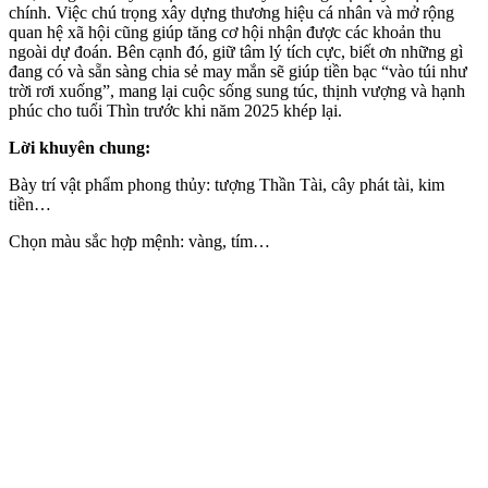
chính. Việc chú trọng xây dựng thương hiệu cá nhân và mở rộng
quan hệ xã hội cũng giúp tăng cơ hội nhận được các khoản thu
ngoài dự đoán. Bên cạnh đó, giữ tâm lý tích cực, biết ơn những gì
đang có và sẵn sàng chia sẻ may mắn sẽ giúp tiền bạc “vào túi như
trời rơi xuống”, mang lại cuộc sống sung túc, thịnh vượng và hạnh
phúc cho tuổi Thìn trước khi năm 2025 khép lại.
Lời khuyên chung:
Bày trí vật phẩm phong thủy: tượng Thần Tài, cây phát tài, kim
tiền…
Chọn màu sắc hợp mệnh: vàng, tím…