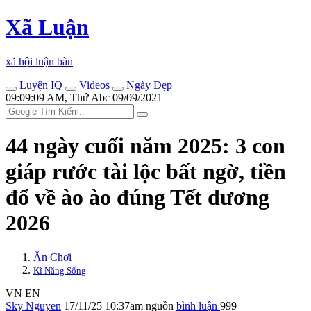
Xã Luận
xã hội luận bàn
Luyện IQ
Videos
Ngày Đẹp
09:09:09 AM, Thứ Abc 09/09/2021
44 ngày cuối năm 2025: 3 con
giáp rước tài lộc bất ngờ, tiền
đổ về ào ào đúng Tết dương
2026
Ăn Chơi
Kĩ Năng Sống
VN
EN
Sky Nguyen
17/11/25 10:37am
nguồn
bình luận
999