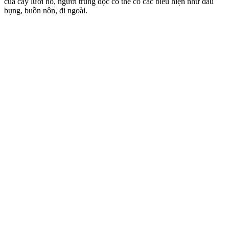
của cây lưỡi hổ, người trúng độc có thể có các biểu hiện như đau
bụng, buồn nôn, đi ngoài.