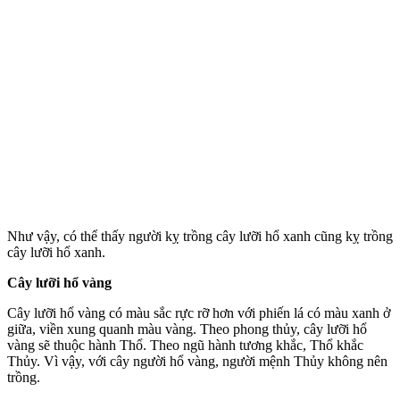
Như vậy, có thể thấy người kỵ trồng cây lưỡi hổ xanh cũng kỵ trồng
cây lưỡi hổ xanh.
Cây lưỡi hổ vàng
Cây lưỡi hổ vàng có màu sắc rực rỡ hơn với phiến lá có màu xanh ở
giữa, viền xung quanh màu vàng. Theo phong thủy, cây lưỡi hổ
vàng sẽ thuộc hành Thổ. Theo ngũ hành tương khắc, Thổ khắc
Thủy. Vì vậy, với cây người hổ vàng, người mệnh Thủy không nên
trồng.