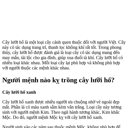
Cây lưỡi hổ là một loại cây cảnh quen thuộc đối với người Việt. Cây
này có tác dụng trang trí, thanh lọc không khí rất tốt. Trong phong
thủy, cây lưỡi hổ được đánh giá là loại cây có tác dụng mang đến
may mắn, tài lộc cho gia đình, giúp xua đuổi tà khí. Cây lưỡi hổ có
nhiều loại khác nhau. Mỗi loại cây lại phù hợp và không phù hợp
với người thuộc các mệnh khác nhau.
Người mệnh nào kỵ trồng cây lưỡi hổ?
Cây lưỡi hổ xanh
Cây lưỡi hổ xanh được nhiều người ưa chuộng nhờ vẻ ngoài đẹp
mắt. Phần lá có màu xanh sẫm kèm vân trắng. Loại cây này tương
sinh với người mệnh Kim. Theo ngũ hành tương khác, Kim khắc
Mộc. Do đó, người mệnh Mộc kỵ với cây lưỡi hổ xanh.
Người sinh vào các năm sau thuộc mệnh Mộc, không phù hợp để