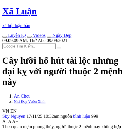
Xã Luận
xã hội luận bàn
Luyện IQ
Videos
Ngày Đẹp
09:09:09 AM, Thứ Abc 09/09/2021
Cây lưỡi hổ hút tài lộc nhưng
đại kỵ với người thuộc 2 mệnh
này
Ăn Chơi
Nhà Đẹp Vườn Xinh
VN
EN
Sky Nguyen
17/11/25 10:32am
nguồn
bình luận
999
A-
A
A+
Theo quan niệm phong thủy, người thuộc 2 mệnh này không hợp