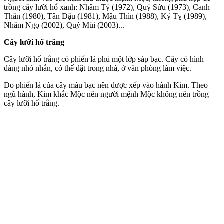
trồng cây lưỡi hổ xanh: Nhâm Tý (1972), Quý Sửu (1973), Canh
Thân (1980), Tân Dậu (1981), Mậu Thìn (1988), Kỷ Tỵ (1989),
Nhâm Ngọ (2002), Quý Mùi (2003)...
Cây lưỡi hổ trắng
Cây lưỡi hổ trắng có phiến lá phủ một lớp sáp bạc. Cây có hình
dáng nhỏ nhắn, có thể đặt trong nhà, ở văn phòng làm việc.
Do phiến lá của cây màu bạc nên được xếp vào hành Kim. Theo
ngũ hành, Kim khắc Mộc nên người mệnh Mộc không nên trồng
cây lưỡi hổ trắng.