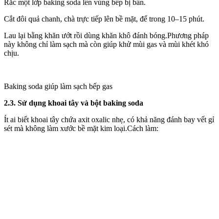
Rắc một lớp baking soda lên vùng bếp bị bẩn.
Cắt đôi quả chanh, chà trực tiếp lên bề mặt, để trong 10–15 phút.
Lau lại bằng khăn ướt rồi dùng khăn khô đánh bóng.Phương pháp
này không chỉ làm sạch mà còn giúp khử mùi gas và mùi khét khó
chịu.
Baking soda giúp làm sạch bếp gas
2.3. Sử dụng khoai tây và bột baking soda
Ít ai biết khoai tây chứa axit oxalic nhẹ, có khả năng đánh bay vết gỉ
sét mà không làm xước bề mặt kim loại.Cách làm: