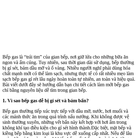
Bếp gas là “trái tim” của gian bếp, nơi giữ lửa cho những bữa ăn
ngon và ấm cúng. Tuy nhiên, sau thời gian dài sử dụng, bếp thường
bị gỉ sét, bám dầu mỡ và ố vàng. Nhiều người nghĩ phải dùng hó‌a
chấ‌t mạnh mới có thể làm sạch, nhưng thực tế có rất nhiều mẹo làm
sạch bếp gas gỉ rét lâu ngày hoàn toàn tự nhiên, an toàn và hiệu quả.
Bài viết dưới đây sẽ hướng dẫn bạn chi tiết cách làm mới bếp gas
chỉ bằng nguyên liệu dễ tìm trong gian bếp.
1. Vì sao bếp gas dễ bị gỉ sét và bám bẩn?
Bếp gas thường tiếp xúc trực tiếp với dầu mỡ, nước, hơi muối và
các mảnh thức ăn trong quá trình nấu nướng. Khi không được vệ
sinh thường xuyên, những vết bẩn này kết hợp với hơi ẩm trong
không khí tạo điều kiện cho gỉ sét hình thành.Đặc biệt, mặt bếp và
kiềng bếp bằng kim loại là khu vực dễ xuống cấp nhất. Nếu để lâu