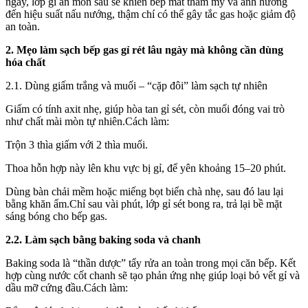
ngày, lớp gỉ ăn mòn sâu sẽ khiến bếp mất thẩm mỹ và ảnh hưởng
đến hiệu suất nấu nướng, thậm chí có thể gây tắc gas hoặc giảm độ
an toàn.
2. Mẹo làm sạch bếp gas gỉ rét lâu ngày mà không cần dùng
hó‌a chấ‌t
2.1. Dùng giấm trắng và muối – “cặp đôi” làm sạch tự nhiên
Giấm có tính axit nhẹ, giúp hòa tan gỉ sét, còn muối đóng vai trò
như chất mài mòn tự nhiên.Cách làm:
Trộn 3 thìa giấm với 2 thìa muối.
Thoa hỗn hợp này lên khu vực bị gỉ, để yên khoảng 15–20 phút.
Dùng bàn chải mềm hoặc miếng bọt biển chà nhẹ, sau đó lau lại
bằng khăn ẩm.Chỉ sau vài phút, lớp gỉ sét bong ra, trả lại bề mặt
sáng bóng cho bếp gas.
2.2. Làm sạch bằng baking soda và chanh
Baking soda là “thần dược” tẩy rửa an toàn trong mọi căn bếp. Kết
hợp cùng nước cốt chanh sẽ tạo phản ứng nhẹ giúp loại bỏ vết gỉ và
dầu mỡ cứng đầu.Cách làm: