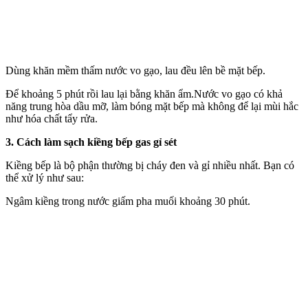
Dùng khăn mềm thấm nước vo gạo, lau đều lên bề mặt bếp.
Để khoảng 5 phút rồi lau lại bằng khăn ẩm.Nước vo gạo có khả
năng trung hòa dầu mỡ, làm bóng mặt bếp mà không để lại mùi hắc
như hó‌a chấ‌t tẩy rửa.
3. Cách làm sạch kiềng bếp gas gỉ sét
Kiềng bếp là bộ phận thường bị cháy đen và gỉ nhiều nhất. Bạn có
thể xử lý như sau:
Ngâm kiềng trong nước giấm pha muối khoảng 30 phút.