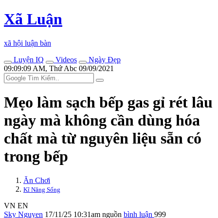
Xã Luận
xã hội luận bàn
Luyện IQ
Videos
Ngày Đẹp
09:09:09 AM, Thứ Abc 09/09/2021
Mẹo làm sạch bếp gas gỉ rét lâu
ngày mà không cần dùng hó‌a
chấ‌t mà từ nguyên liệu sẵn có
trong bếp
Ăn Chơi
Kĩ Năng Sống
VN
EN
Sky Nguyen
17/11/25 10:31am
nguồn
bình luận
999