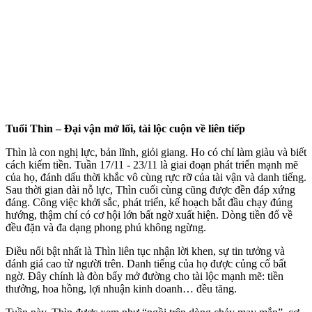
Tuổi Thìn – Đại vận mở lối, tài lộc cuộn về liên tiếp
Thìn là con nghị lực, bản lĩnh, giỏi giang. Ho có chí làm giàu và biết
cách kiếm tiền. Tuần 17/11 - 23/11 là giai đoạn phát triển mạnh mẽ
của họ, đánh dấu thời khắc vô cùng rực rỡ của tài vận và danh tiếng.
Sau thời gian dài nỗ lực, Thìn cuối cùng cũng được đền đáp xứng
đáng. Công việc khởi sắc, phát triển, kế hoạch bắt đầu chạy đúng
hướng, thậm chí có cơ hội lớn bất ngờ xuất hiện. Dòng tiền đổ về
đều đặn và đa dạng phong phú không ngừng.
Điều nổi bật nhất là Thìn liên tục nhận lời khen, sự tin tưởng và
đánh giá cao từ người trên. Danh tiếng của họ được củng cố bất
ngờ. Đây chính là đòn bẩy mở đường cho tài lộc mạnh mẽ: tiền
thưởng, hoa hồng, lợi nhuận kinh doanh… đều tăng.