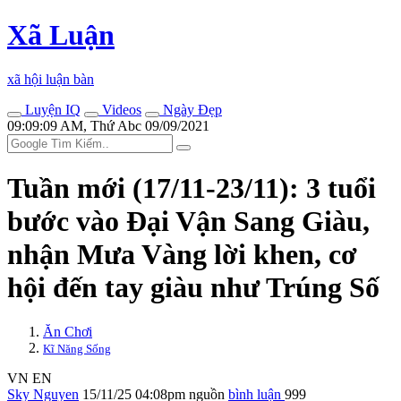
Xã Luận
xã hội luận bàn
Luyện IQ
Videos
Ngày Đẹp
09:09:09 AM, Thứ Abc 09/09/2021
Tuần mới (17/11-23/11): 3 tuổi
bước vào Đại Vận Sang Giàu,
nhận Mưa Vàng lời khen, cơ
hội đến tay giàu như Trúng Số
Ăn Chơi
Kĩ Năng Sống
VN
EN
Sky Nguyen
15/11/25 04:08pm
nguồn
bình luận
999