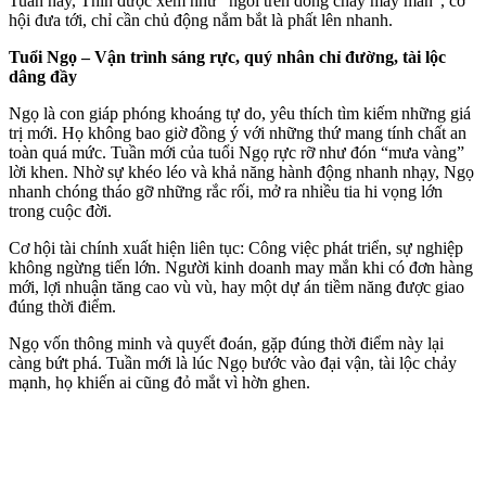
Tuần này, Thìn được xem như “ngồi trên dòng chảy may mắn”, cơ
hội đưa tới, chỉ cần chủ động nắm bắt là phất lên nhanh.
Tuổi Ngọ – Vận trình sáng rực, quý nhân chỉ đường, tài lộc
dâng đầy
Ngọ là con giáp phóng khoáng tự do, yêu thích tìm kiếm những giá
trị mới. Họ không bao giờ đồng ý với những thứ mang tính chất an
toàn quá mức. Tuần mới của tuổi Ngọ rực rỡ như đón “mưa vàng”
lời khen. Nhờ sự khéo léo và khả năng hành động nhanh nhạy, Ngọ
nhanh chóng tháo gỡ những rắc rối, mở ra nhiều tia hi vọng lớn
trong cuộc đời.
Cơ hội tài chính xuất hiện liên tục: Công việc phát triển, sự nghiệp
không ngừng tiến lớn. Người kinh doanh may mắn khi có đơn hàng
mới, lợi nhuận tăng cao vù vù, hay một dự án tiềm năng được giao
đúng thời điểm.
Ngọ vốn thông minh và quyết đoán, gặp đúng thời điểm này lại
càng bứt phá. Tuần mới là lúc Ngọ bước vào đại vận, tài lộc chảy
mạnh, họ khiến ai cũng đỏ mắt vì hờn ghen.