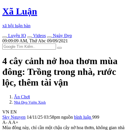
Xã Luận
xã hội luận bàn
Luyện IQ
Videos
Ngày Đẹp
09:09:09 AM, Thứ Abc 09/09/2021
4 cây cảnh nở hoa thơm mùa
đông: Trồng trong nhà, rước
lộc, thêm tài vận
Ăn Chơi
Nhà Đẹp Vườn Xinh
VN
EN
Sky Nguyen
14/11/25 03:58pm
nguồn
bình luận
999
A-
A
A+
Mùa đông này, chỉ cần một chậu cây nở hoa thơm, không gian nhà