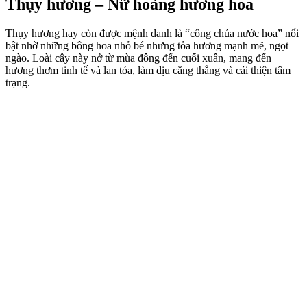
Thụy hương – Nữ hoàng hương hoa
Thụy hương hay còn được mệnh danh là “công chúa nước hoa” nổi
bật nhờ những bông hoa nhỏ bé nhưng tỏa hương mạnh mẽ, ngọt
ngào. Loài cây này nở từ mùa đông đến cuối xuân, mang đến
hương thơm tinh tế và lan tỏa, làm dịu căng thẳng và cải thiện tâm
trạng.