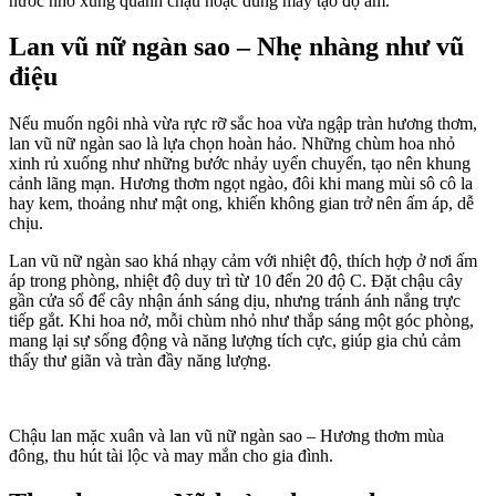
nước nhỏ xung quanh chậu hoặc dùng máy tạo độ ẩm.
Lan vũ nữ ngàn sao – Nhẹ nhàng như vũ
điệu
Nếu muốn ngôi nhà vừa rực rỡ sắc hoa vừa ngập tràn hương thơm,
lan vũ nữ ngàn sao là lựa chọn hoàn hảo. Những chùm hoa nhỏ
xinh rủ xuống như những bước nhảy uyển chuyển, tạo nên khung
cảnh lãng mạn. Hương thơm ngọt ngào, đôi khi mang mùi sô cô la
hay kem, thoảng như mật ong, khiến không gian trở nên ấm áp, dễ
chịu.
Lan vũ nữ ngàn sao khá nhạ‌y cả‌m với nhiệt độ, thích hợp ở nơi ấm
áp trong phòng, nhiệt độ duy trì từ 10 đến 20 độ C. Đặt chậu cây
gần cửa sổ để cây nhận ánh sáng dịu, nhưng tránh ánh nắng trực
tiếp gắt. Khi hoa nở, mỗi chùm nhỏ như thắp sáng một góc phòng,
mang lại sự sống động và năng lượng tích cực, giúp gia chủ cảm
thấy thư giãn và tràn đầy năng lượng.
Chậu lan mặc xuân và lan vũ nữ ngàn sao – Hương thơm mùa
đông, thu hút tài lộc và may mắn cho gia đình.