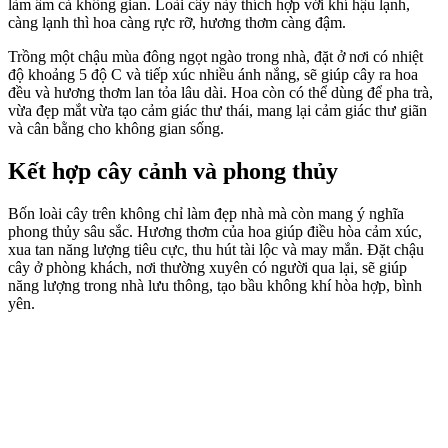
làm ấm cả không gian. Loài cây này thích hợp với khí hậu lạnh,
càng lạnh thì hoa càng rực rỡ, hương thơm càng đậm.
Trồng một chậu mùa đông ngọt ngào trong nhà, đặt ở nơi có nhiệt
độ khoảng 5 độ C và tiếp xúc nhiều ánh nắng, sẽ giúp cây ra hoa
đều và hương thơm lan tỏa lâu dài. Hoa còn có thể dùng để pha trà,
vừa đẹp mắt vừa tạo cảm giác thư thái, mang lại cảm giác thư giãn
và cân bằng cho không gian sống.
Kết hợp cây cảnh và phong thủy
Bốn loài cây trên không chỉ làm đẹp nhà mà còn mang ý nghĩa
phong thủy sâu sắc. Hương thơm của hoa giúp điều hòa cảm xúc,
xua tan năng lượng tiêu cực, thu hút tài lộc và may mắn. Đặt chậu
cây ở phòng khách, nơi thường xuyên có người qua lại, sẽ giúp
năng lượng trong nhà lưu thông, tạo bầu không khí hòa hợp, bình
yên.