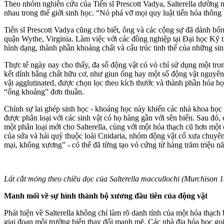
Theo nhóm nghiên cứu của Tiến sĩ Prescott Vadya, Salterella dường nh
nhau trong thế giới sinh học. “Nó phá vỡ mọi quy luật tiến hóa thông 
Tiến sĩ Prescott Vadya cũng cho biết, ông và các cộng sự đã dành 
quận Wythe, Virginia. Làm việc với các đồng nghiệp tại Đại học Kỹ
hình dạng, thành phần khoáng chất và cấu trúc tinh thể của những si
Thực tế ngày nay cho thấy, đa số động vật có vỏ chỉ sử dụng một tron
kết dính bằng chất hữu cơ, như giun ống hay một số động vật nguyên si
vật agglutinated, được chọn lọc theo kích thước và thành phần hóa họ
“ống khoáng” đơn thuần.
Chính sự lai ghép sinh học - khoáng học này khiến các nhà khoa học 
được phân loại với các sinh vật có họ hàng gần với sên biển. Sau đ
một phân loại mới cho Salterella, cùng với một hóa thạch cũ hơn một ch
của sứa và hải quỳ thuộc loài Cnidaria, nhóm động vật cổ xưa chuyê
mại, không xương” - có thể đã từng tạo vỏ cứng từ hàng trăm triệu 
Lát cắt mỏng theo chiều dọc của Salterella maccullochi (Murchison
Manh mối về sự hình thành bộ xương đầu tiên của động vật
Phát hiện về Salterella không chỉ làm rõ danh tính của một hóa thạc
giai đoạn môi trường biển thay đổi mạnh mẽ. Các nhà địa hóa học gọi 