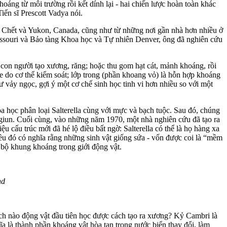
oáng từ môi trường rồi kết dính lại - hai chiến lược hoàn toàn khác
iến sĩ Prescott Vadya nói.
g Chết và Yukon, Canada, cũng như từ những nơi gần nhà hơn nhiều ở
issouri và Bảo tàng Khoa học và Tự nhiên Denver, ông đã nghiên cứu
y con người tạo xương, răng; hoặc thu gom hạt cát, mảnh khoáng, rồi
e do c‌ơ th‌ể kiểm soát; lớp trong (phần khoang vỏ) là hỗn hợp khoáng
ư vảy ngọc, gợi ý một cơ chế sinh học tinh vi hơn nhiều so với một
a học phân loại Salterella cùng với mực và bạch tuộc. Sau đó, chúng
 giun. Cuối cùng, vào những năm 1970, một nhà nghiên cứu đã tạo ra
ệu cấu trúc mới đã hé lộ điều bất ngờ: Salterella có thể là họ hàng xa
ều đó có nghĩa rằng những sinh vật giống sứa - vốn được coi là “mềm
 bộ khung khoáng trong giới động vật.
nd
ách nào động vật đầu tiên học được cách tạo ra xương? Kỷ Cambri là
ĩa là thành phần khoáng vật hòa tan trong nước biển thay đổi, làm