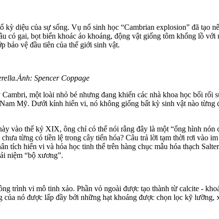
 kỳ diệu của sự sống. Vụ nổ sinh học “Cambrian explosion” đã tạo nên
 có gai, bọt biển khoác áo khoáng, động vật giống tôm khổng lồ với m
bảo vệ đầu tiên của thế giới sinh vật.
terella.Ảnh: Spencer Coppage
 Cambri, một loài nhỏ bé nhưng đang khiến các nhà khoa học bối rối su
cả Nam Mỹ. Dưới kính hiển vi, nó không giống bất kỳ sinh vật nào từng
này vào thế kỷ XIX, ông chỉ có thể nói rằng đây là một “ống hình nón 
ật chưa từng có tiền lệ trong cây tiến hóa? Câu trả lời tạm thời rơi vào
hân tích hiển vi và hóa học tinh thể trên hàng chục mẫu hóa thạch Sal
khái niệm “bộ xương”.
công trình vi mô tinh xảo. Phần vỏ ngoài được tạo thành từ calcite - k
 của nó được lấp đầy bởi những hạt khoáng được chọn lọc kỹ lưỡng, xế