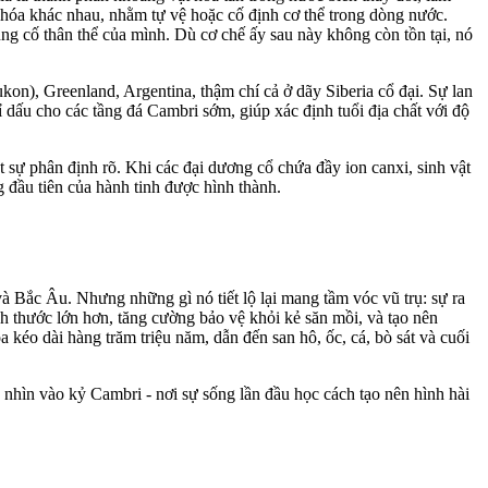
hóa khác nhau, nhằm tự vệ hoặc cố định c‌ơ th‌ể trong dòng nước.
ủng cố thân thể của mình. Dù cơ chế ấy sau này không còn tồn tại, nó
on), Greenland, Argentina, thậm chí cả ở dãy Siberia cổ đại. Sự lan
ỉ dấu cho các tầng đá Cambri sớm, giúp xác định tuổi địa chất với độ
ật sự phân định rõ. Khi các đại dương cổ chứa đầy ion canxi, sinh vật
g đầu tiên của hành tinh được hình thành.
à Bắc Âu. Nhưng những gì nó tiết lộ lại mang tầm vóc vũ trụ: sự ra
ch thước lớn hơn, tăng cường bảo vệ khỏi kẻ săn mồi, và tạo nên
kéo dài hàng trăm triệu năm, dẫn đến san hô, ốc, cá, bò sát và cuối
 nhìn vào kỷ Cambri - nơi sự sống lần đầu học cách tạo nên hình hài