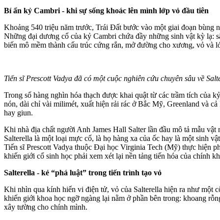
Bí ẩn kỷ Cambri - khi sự sống khoác lên mình lớp vỏ đầu tiên
Khoảng 540 triệu năm trước, Trái Đất bước vào một giai đoạn bùng nổ
Những đại dương cổ của kỷ Cambri chứa đầy những sinh vật kỳ lạ: sâu
biến mô mềm thành cấu trúc cứng rắn, mở đường cho xương, vỏ và lớp 
Tiến sĩ Prescott Vadya đã có một cuộc nghiên cứu chuyên sâu về Sal
Trong số hàng nghìn hóa thạch được khai quật từ các trầm tích của kỷ
nón, dài chỉ vài milimét, xuất hiện rải rác ở Bắc Mỹ, Greenland và 
hay giun.
Khi nhà địa chất người Anh James Hall Salter lần đầu mô tả mẫu vật 
Salterella là một loại mực cổ, là họ hàng xa của ốc hay là một sinh v
Tiến sĩ Prescott Vadya thuộc Đại học Virginia Tech (Mỹ) thực hiện p
khiến giới cổ sinh học phải xem xét lại nền tảng tiến hóa của chính 
Salterella - kẻ “phá luật” trong tiến trình tạo vỏ
Khi nhìn qua kính hiển vi điện tử, vỏ của Salterella hiện ra như một 
khiến giới khoa học ngỡ ngàng lại nằm ở phần bên trong: khoang rỗng
xây tường cho chính mình.