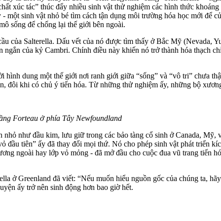
chất xúc tác” thúc đẩy nhiều sinh vật thử nghiệm các hình thức khoáng 
 ấy - một sinh vật nhỏ bé tìm cách tận dụng môi trường hóa học mới để c
mô sống để chống lại thế giới bên ngoài.
ầu của Salterella. Dấu vết của nó được tìm thấy ở Bắc Mỹ (Nevada, Yuk
gian ngắn của kỷ Cambri. Chính điều này khiến nó trở thành hóa thạch ch
ời hình dung một thế giới nơi ranh giới giữa “sống” và “vô tri” chưa th
iên, đôi khi có chủ ý tiến hóa. Từ những thử nghiệm ấy, những bộ xươn
ệ tầng Forteau ở phía Tây Newfoundland
ch nhỏ như đầu kim, lưu giữ trong các bảo tàng cổ sinh ở Canada, Mỹ, v
ỏ đầu tiên” ấy đã thay đổi mọi thứ. Nó cho phép sinh vật phát triển kí
ơng ngoài hay lớp vỏ mỏng - đã mở đầu cho cuộc đua vũ trang tiến hóa 
ella ở Greenland đã viết: “Nếu muốn hiểu nguồn gốc của chúng ta, hãy
u‌yện ấ‌y trở nên sinh động hơn bao giờ hết.