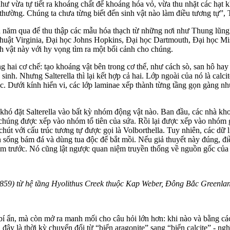
ư vừa tự tiết ra khoáng chất để khoáng hóa vỏ, vừa thu nhặt các hạt kh
thường. Chúng ta chưa từng biết đến sinh vật nào làm điều tương tự”, T
bốn năm qua để thu thập các mẫu hóa thạch từ những nơi như Thung lũn
 thuật Virginia, Đại học Johns Hopkins, Đại học Dartmouth, Đại học M
nh vật này với hy vọng tìm ra một bối cảnh cho chúng.
g hai cơ chế: tạo khoáng vật bên trong c‌ơ th‌ể, như cách sò, san hô ha
nh. Nhưng Salterella thì lại kết hợp cả hai. Lớp ngoài của nó là calcit
c. Dưới kính hiển vi, các lớp laminae xếp thành từng tầng gọn gàng nh
khó đặt Salterella vào bất kỳ nhóm động vật nào. Ban đầu, các nhà kho
ó, chúng được xếp vào nhóm tổ tiên của sứa. Rồi lại được xếp vào nhóm
út với cấu trúc tương tự được gọi là Volborthella. Tuy nhiên, các dữ li
n sống bám đá và dùng tua độc để bắt mồi. Nếu giả thuyết này đúng, đi
năm trước. Nó cũng lật ngược quan niệm truyền thống về nguồn gốc của
 1859) từ hệ tầng Hyolithus Creek thuộc Kap Weber, Đông Bắc Greenla
h bí ẩn, mà còn mở ra manh mối cho câu hỏi lớn hơn: khi nào và bằng c
đây là thời kỳ chuyển đổi từ “biển aragonite” sang “biển calcite” - ngh