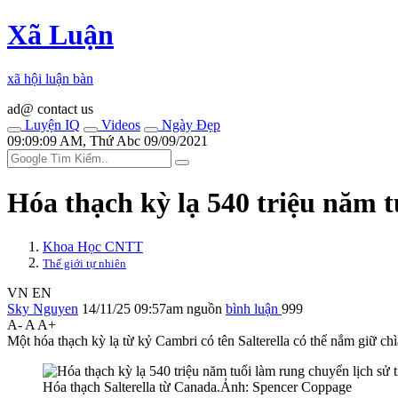
Xã Luận
xã hội luận bàn
ad@ contact us
Luyện IQ
Videos
Ngày Đẹp
09:09:09 AM, Thứ Abc 09/09/2021
Hóa thạch kỳ lạ 540 triệu năm t
Khoa Học CNTT
Thế giới tự nhiên
VN
EN
Sky Nguyen
14/11/25 09:57am
nguồn
bình luận
999
A-
A
A+
Một hóa thạch kỳ lạ từ kỷ Cambri có tên Salterella có thể nắm giữ ch
Hóa thạch Salterella từ Canada.Ảnh: Spencer Coppage