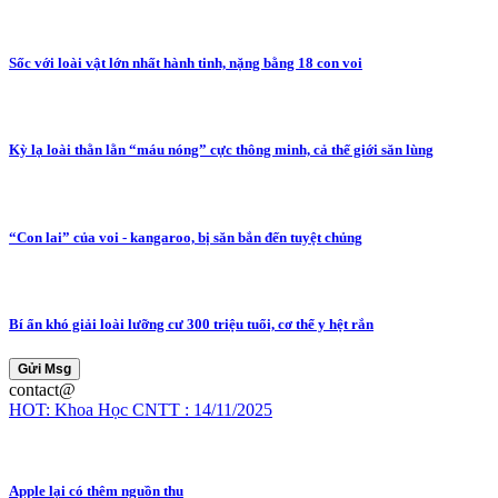
Sốc với loài vật lớn nhất hành tinh, nặng bằng 18 con voi
Kỳ lạ loài thằn lằn “máu nóng” cực thông minh, cả thế giới săn lùng
“Con lai” của voi - kangaroo, bị săn bắn đến tuyệt chủng
Bí ẩn khó giải loài lưỡng cư 300 triệu tuổi, cơ thể y hệt rắn
Gửi Msg
contact@
HOT: Khoa Học CNTT : 14/11/2025
Apple lại có thêm nguồn thu