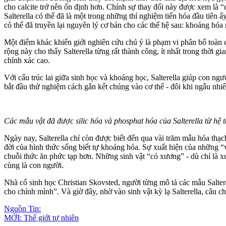
cho calcite trở nên ổn định hơn. Chính sự thay đổi này được xem là “
Salterella có thể đã là một trong những thí nghiệm tiến hóa đầu tiên
có thể đã truyền lại nguyên lý cơ bản cho các thế hệ sau: khoáng hóa 
Một điểm khác khiến giới nghiên cứu chú ý là phạm vi phân bố toàn c
rộng này cho thấy Salterella từng rất thành công, ít nhất trong thời 
chính xác cao.
Với cấu trúc lai giữa sinh học và khoáng học, Salterella giúp con ngư
bắt đầu thử nghiệm cách gắn kết chúng vào c‌ơ th‌ể - đôi khi ngẫu nh
Các mẫu vật đã được silic hóa và phosphat hóa của Salterella từ h
Ngày nay, Salterella chỉ còn được biết đến qua vài trăm mẫu hóa thạ
đời của hình thức sống biết tự khoáng hóa. Sự xuất hiện của những “v
chuỗi thức ăn phức tạp hơn. Những sinh vật “có xương” - dù chỉ là xư
cùng là con người.
Nhà cổ sinh học Christian Skovsted, người từng mô tả các mẫu Salter
cho chính mình”. Và giờ đây, nhờ vào sinh vật kỳ lạ Salterella, câu ch
Nguồn Tin:
MỚI: Thế giới tự nhiên