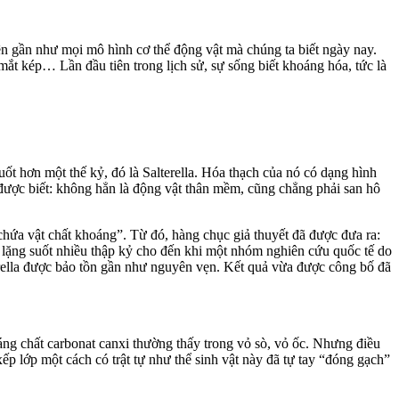
 gần như mọi mô hình c‌ơ th‌ể động vật mà chúng ta biết ngày nay.
ắt kép… Lần đầu tiên trong lịch sử, sự sống biết khoáng hóa, tức là
ốt hơn một thế kỷ, đó là Salterella. Hóa thạch của nó có dạng hình
 được biết: không hẳn là động vật thân mềm, cũng chẳng phải san hô
chứa vật chất khoáng”. Từ đó, hàng chục giả thuyết đã được đưa ra:
 im lặng suốt nhiều thập kỷ cho đến khi một nhóm nghiên cứu quốc tế do
terella được bảo tồn gần như nguyên vẹn. Kết quả vừa được công bố đã
hoáng chất carbonat canxi thường thấy trong vỏ sò, vỏ ốc. Nhưng điều
p lớp một cách có trật tự như thể sinh vật này đã tự tay “đóng gạch”