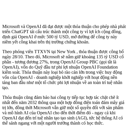
Microsoft và OpenAI đã đạt được một thỏa thuận cho phép nhà phát
triển ChatGPT tái cấu trúc thành một công ty vì lợi ích cộng đồng,
định giá OpenAI ở mức 500 tỷ USD, mở đường để công ty này
niêm yết công khai trên thị trường chứng khoán.
Theo phóng viên TTXVN tại New York , thỏa thuận được công bố
ngày 28/10. Theo đó, Microsoft sẽ nắm giữ khoảng 135 tỷ USD cổ
phần - tương đương 27%, trong OpenAI Group PBC (gọi tắt là
OpenAI), vốn do Quỹ đầu tư phi lợi nhuận OpenAI Foundation
kiểm soát. Thỏa thuận này loại bỏ rào cản lớn trong việc huy động
vốn của OpenAI - doanh nghiệp khởi nghiệp với hoạt động nền
tảng ban đầu như một tổ chức phi lợi nhuận về an toàn trí tuệ nhân
tạo.
Thỏa thuận cũng đảm bảo hai công ty tiếp tục hợp tác chặt chẽ ít
nhất đến năm 2032 thông qua một hợp đồng điện toán đám mây giá
trị lớn, đồng thời Microsoft vẫn giữ một số quyền đối với sản phẩm
và mô hình AI của OpenAI cho đến thời điểm đó - ngay cả khi
OpenAI đạt đến trí tuệ nhân tạo tạo sinh (AGI), tức hệ thống AI có
thể sánh ngang với một người trưởng thành có học thức.