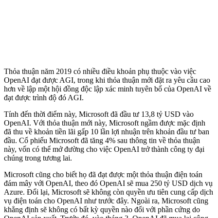
Thỏa thuận năm 2019 có nhiều điều khoản phụ thuộc vào việc
OpenAI đạt được AGI, trong khi thỏa thuận mới đặt ra yêu cầu cao
hơn về lập một hội đồng độc lập xác minh tuyên bố của OpenAI về
đạt được trình độ đó AGI.
Tính đến thời điểm này, Microsoft đã đầu tư 13,8 tỷ USD vào
OpenAI. Với thỏa thuận mới này, Microsoft ngầm được mặc định
đã thu về khoản tiền lãi gấp 10 lần lợi nhuận trên khoản đầu tư ban
đầu. Cổ phiếu Microsoft đã tăng 4% sau thông tin về thỏa thuận
này, vốn có thể mở đường cho việc OpenAI trở thành công ty đại
chúng trong tương lai.
Microsoft cũng cho biết họ đã đạt được một thỏa thuận điện toán
đám mây với OpenAI, theo đó OpenAI sẽ mua 250 tỷ USD dịch vụ
Azure. Đổi lại, Microsoft sẽ không còn quyền ưu tiên cung cấp dịch
vụ điện toán cho OpenAI như trước đây. Ngoài ra, Microsoft cũng
khẳng định sẽ không có bất kỳ quyền nào đối với phần cứng do