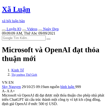
Xã Luận
xã hội luận bàn
Luyện IQ
Videos
Ngày Đẹp
09:09:09 AM, Thứ Abc 09/09/2021
Microsoft và OpenAI đạt thỏa
thuận mới
Kinh Tế
Thị trường Thế Giới
VN
EN
Sky Nguyen
29/10/25 09:19am
nguồn
bình luận
999
A-
A
A+
Microsoft và OpenAI đã đạt được một thỏa thuận cho phép nhà phát
triển ChatGPT tái cấu trúc thành một công ty vì lợi ích cộng đồng,
định giá OpenAI ở mức 500 tỷ USD.