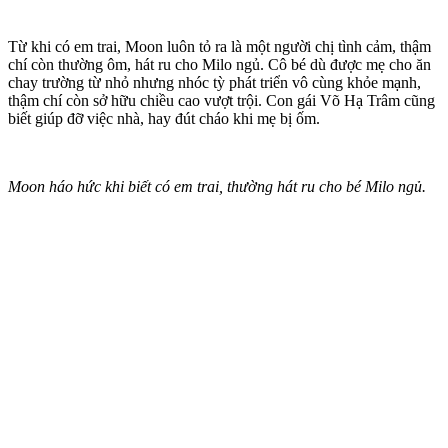
Từ khi có em trai, Moon luôn tỏ ra là một người chị tình cảm, thậm
chí còn thường ôm, hát ru cho Milo ngủ. Cô bé dù được mẹ cho ăn
chay trường từ nhỏ nhưng nhóc tỳ phát triển vô cùng khỏe mạnh,
thậm chí còn sở hữu chiều cao vượt trội. Con gái Võ Hạ Trâm cũng
biết giúp đỡ việc nhà, hay đút cháo khi mẹ bị ốm.
Moon háo hức khi biết có em trai, thường hát ru cho bé Milo ngủ.