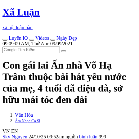
Xã Luận
xã hội luận bàn
Luyện IQ
Videos
Ngày Đẹp
09:09:09 AM, Thứ Abc 09/09/2021
Con gái lai Ấn nhà Võ Hạ
Trâm thuộc bài hát yêu nước
của mẹ, 4 tuổi đã điệu đà, sở
hữu mái tóc đen dài
Văn Hóa
Âm Nhạc Ca Sĩ
VN
EN
Sky Nguyen
24/10/25 09:52am
nguồn
bình luận
999