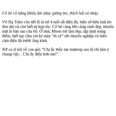
Cô bé có năng khiếu âm nhạc giống mẹ, thích hát và nhảy.
Võ Hạ Trâm còn tiết lộ ái nữ 4 tuổi rất điệu đà, hiện sở hữu mái tóc
đen dài và còn biết tự kẹp tóc. Cô bé càng lớn càng xinh đẹp, khuôn
mặt là bản sao của bố. Ở nhà, Moon mê làm đẹp, tập tành trang
điểm, biết tay cầm chì kẻ mày “tô vẽ” rất chuyên nghiệp và biểu
cảm điệu đà trước ống kính.
Nữ ca sĩ nói về con gái: “Chị ấy thấy mẹ makeup sao là chỉ làm y
chang vậy…Chị ấy điệu hơn mẹ!”.