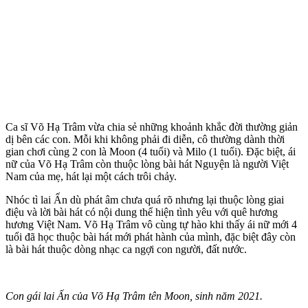
Ca sĩ Võ Hạ Trâm vừa chia sẻ những khoảnh khắc đời thường giản
dị bên các con. Mỗi khi không phải đi diễn, cô thường dành thời
gian chơi cùng 2 con là Moon (4 tuổi) và Milo (1 tuổi). Đặc biệt, ái
nữ của Võ Hạ Trâm còn thuộc lòng bài hát Nguyện là người Việt
Nam của mẹ, hát lại một cách trôi chảy.
Nhóc tì lai Ấn dù phát âm chưa quá rõ nhưng lại thuộc lòng giai
điệu và lời bài hát có nội dung thể hiện tình yêu với quê hương
hương Việt Nam. Võ Hạ Trâm vô cùng tự hào khi thấy ái nữ mới 4
tuổi đã học thuộc bài hát mới phát hành của mình, đặc biệt đây còn
là bài hát thuộc dòng nhạc ca ngợi con người, đất nước.
Con gái lai Ấn của Võ Hạ Trâm tên Moon, sinh năm 2021.