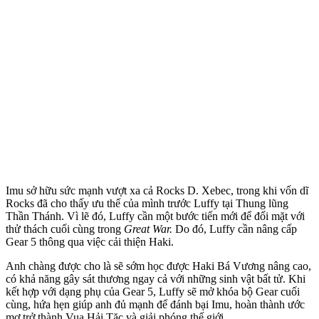
Imu sở hữu sức mạnh vượt xa cả Rocks D. Xebec, trong khi vốn dĩ
Rocks đã cho thấy ưu thế của mình trước Luffy tại Thung lũng
Thần Thánh. Vì lẽ đó, Luffy cần một bước tiến mới để đối mặt với
thử thách cuối cùng trong
Great War.
Do đó, Luffy cần nâng cấp
Gear 5 thông qua việc cải thiện Haki.
Anh chàng được cho là sẽ sớm học được Haki Bá Vương nâng cao,
có khả năng gây sát thương ngay cả với những sinh vật bất tử. Khi
kết hợp với dạng phụ của Gear 5, Luffy sẽ mở khóa bộ Gear cuối
cùng, hứa hẹn giúp anh đủ mạnh để đánh bại Imu, hoàn thành ước
mơ trở thành Vua Hải Tặc và giải phóng thế giới.