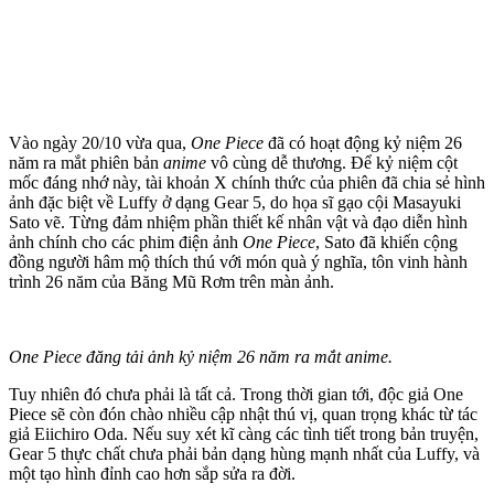
Vào ngày 20/10 vừa qua,
One Piece
đã có hoạt động kỷ niệm 26
năm ra mắt phiên bản
anime
vô cùng dễ thương. Để kỷ niệm cột
mốc đáng nhớ này, tài khoản X chính thức của phiên đã chia sẻ hình
ảnh đặc biệt về Luffy ở dạng Gear 5, do họa sĩ gạo cội Masayuki
Sato vẽ. Từng đảm nhiệm phần thiết kế nhân vật và đạo diễn hình
ảnh chính cho các phim điện ảnh
One Piece
, Sato đã khiến cộng
đồng người hâm mộ thích thú với món quà ý nghĩa, tôn vinh hành
trình 26 năm của Băng Mũ Rơm trên màn ảnh.
One Piece đăng tải ảnh kỷ niệm 26 năm ra mắt anime.
Tuy nhiên đó chưa phải là tất cả. Trong thời gian tới, độc giả One
Piece sẽ còn đón chào nhiều cập nhật thú vị, quan trọng khác từ tác
giả Eiichiro Oda. Nếu suy xét kĩ càng các tình tiết trong bản truyện,
Gear 5 thực chất chưa phải bản dạng hùng mạnh nhất của Luffy, và
một tạo hình đỉnh cao hơn sắp sửa ra đời.