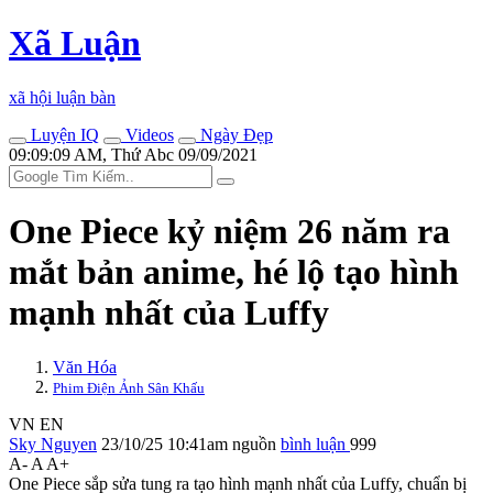
Xã Luận
xã hội luận bàn
Luyện IQ
Videos
Ngày Đẹp
09:09:09 AM, Thứ Abc 09/09/2021
One Piece kỷ niệm 26 năm ra
mắt bản anime, hé lộ tạo hình
mạnh nhất của Luffy
Văn Hóa
Phim Điện Ảnh Sân Khấu
VN
EN
Sky Nguyen
23/10/25 10:41am
nguồn
bình luận
999
A-
A
A+
One Piece sắp sửa tung ra tạo hình mạnh nhất của Luffy, chuẩn bị